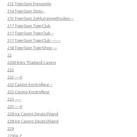
212 TigerSpin Freispiele
214 TigerSpin Slots–
215 TigerSpin Zahlungsmethoden—
217 TigerSpin TigerClub
217 TigerSpin TigerClub –
217 TigerSpin TigerClub ——-
218 TigerSpin TigerShop —
22
2200 links Thailand Casino
222
222 —-0
222 Casino Kontrolleur –
222-Casino Kontrolleur
223 —–
225 —-0
228 Ice Casino Deutschland
228-Ice Casino Deutschland
229
2290A Z