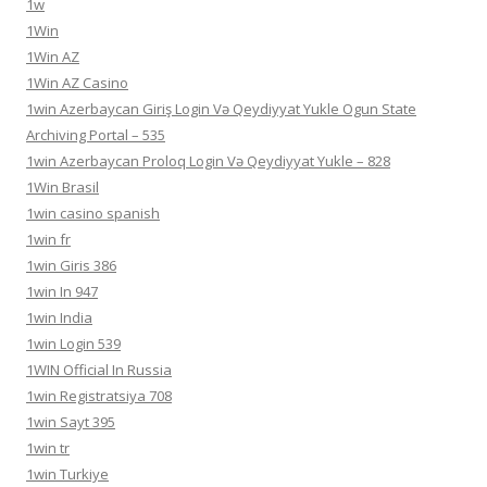
1w
1Win
1Win AZ
1Win AZ Casino
1win Azerbaycan Giriş Login Və Qeydiyyat Yukle Ogun State
Archiving Portal – 535
1win Azerbaycan Proloq Login Və Qeydiyyat Yukle – 828
1Win Brasil
1win casino spanish
1win fr
1win Giris 386
1win In 947
1win India
1win Login 539
1WIN Official In Russia
1win Registratsiya 708
1win Sayt 395
1win tr
1win Turkiye