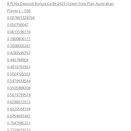
$75 No Deposit Bonus Code 2023 Ozwin Free Play Australian
Players – 568
0,007801328794
0,050798047
0,0615596116
0,1800806111
0,3008005281
0,4283599767
0,443788904
0,4910763931
0,5024125563
0,5479612544
0,5505888308
0,5619799574
0,6288072013
0,6320564194
0,6754693441
0,7647985331
0,7739679233