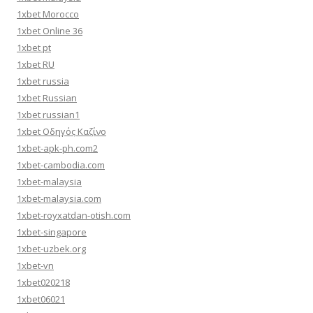
1xbet Morocco
1xbet Online 36
1xbet pt
1xbet RU
1xbet russia
1xbet Russian
1xbet russian1
1xbet Οδηγός Καζίνο
1xbet-apk-ph.com2
1xbet-cambodia.com
1xbet-malaysia
1xbet-malaysia.com
1xbet-royxatdan-otish.com
1xbet-singapore
1xbet-uzbek.org
1xbet-vn
1xbet020218
1xbet06021