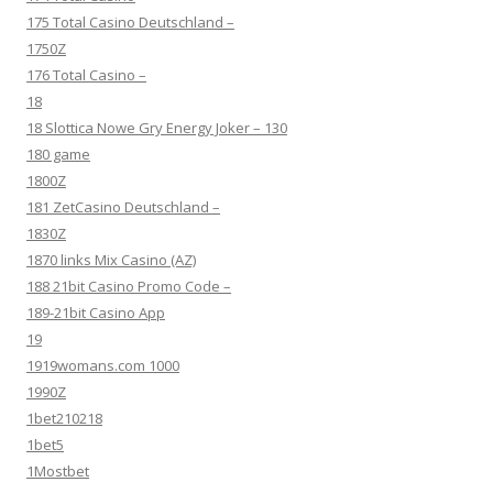
175 Total Casino Deutschland –
1750Z
176 Total Casino –
18
18 Slottica Nowe Gry Energy Joker – 130
180 game
1800Z
181 ZetCasino Deutschland –
1830Z
1870 links Mix Casino (AZ)
188 21bit Casino Promo Code –
189-21bit Casino App
19
1919womans.com 1000
1990Z
1bet210218
1bet5
1Mostbet