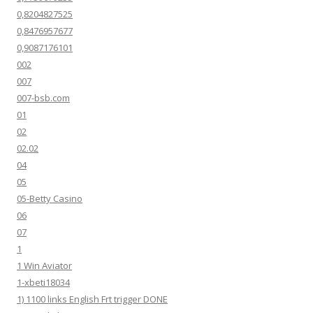
0,8204827525
0,8476957677
0,9087176101
002
007
007-bsb.com
01
02
02.02
04
05
05-Betty Casino
06
07
1
1 Win Aviator
1-xbeti18034
1) 1100 links English Frt trigger DONE