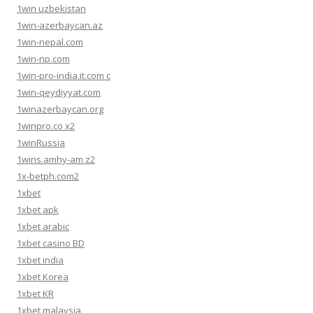
1win uzbekistan
1win-azerbaycan.az
1win-nepal.com
1win-np.com
1win-pro-india.it.com c
1win-qeydiyyat.com
1winazerbaycan.org
1winpro.co x2
1winRussia
1wins.amhy-am z2
1x-betph.com2
1xbet
1xbet apk
1xbet arabic
1xbet casino BD
1xbet india
1xbet Korea
1xbet KR
1xbet malaysia