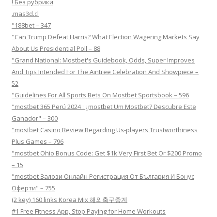
! Без рубрики
.mas3d.cl
"188bet – 347
"Can Trump Defeat Harris? What Election Wagering Markets Say
About Us Presidential Poll – 88
"Grand National: Mostbet's Guidebook, Odds, Super Improves
And Tips Intended For The Aintree Celebration And Showpiece –
52
"Guidelines For All Sports Bets On Mostbet Sportsbook – 596
"mostbet 365 Perú 2024 ️: ¿mostbet Um Mostbet? Descubre Este
Ganador" – 300
"mostbet Casino Review Regarding Us-players Trustworthiness
Plus Games – 796
"mostbet Ohio Bonus Code: Get $1k Very First Bet Or $200 Promo
– 15
"mostbet Залози Онлайн Регистрация От България И Бонус
Оферти" – 755
(2 key) 160 links Korea Mix 해외축구중계
#1 Free Fitness App, Stop Paying for Home Workouts