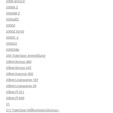
2000 ancorZ
2000A Z
2000AB Z
2000allZ
2000Z
2000Z 50-50
2000Z_2
2000Z2
2000Zdp
205-TigerSpin Anmeldung
20bet Bonus 460
20bet Bonus 547
20bet Kasyno 402
20bet Logowanie 187
20bet Logowanie 39
20bet Pl 251
20bet Pl 838
21
211 TigerSpin Willkommensbonus–