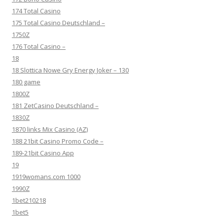
174 Total Casino
175 Total Casino Deutschland –
1750Z
176 Total Casino –
18
18 Slottica Nowe Gry Energy Joker – 130
180 game
1800Z
181 ZetCasino Deutschland –
1830Z
1870 links Mix Casino (AZ)
188 21bit Casino Promo Code –
189-21bit Casino App
19
1919womans.com 1000
1990Z
1bet210218
1bet5