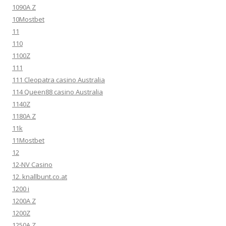
1090A Z
10Mostbet
11
110
1100Z
111
111 Cleopatra casino Australia
114 Queen88 casino Australia
1140Z
1180A Z
11k
11Mostbet
12
12-NV Casino
12. knallbunt.co.at
1200 i
1200A Z
1200Z
1250A Z