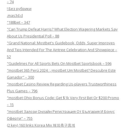
– 74
! Без рубрики
.mas3d.cl
"188bet – 347
"Can Trump Defeat Harris? What Election Wagering Markets Say
About Us Presidential Poll – 88
"Grand National: Mostbet's Guidebook, Odds, Super Improves
And Tips Intended For The Aintree Celebration And Showpiece –
52
"Guidelines For All Sports Bets On Mostbet Sportsbook – 596
"mostbet 365 Perú 2024 ️: ¿mostbet Um Mostbet? Descubre Este
Ganador" – 300
"mostbet Casino Review Regarding Us-players Trustworthiness
Plus Games – 796
"mostbet Ohio Bonus Code: Get $1k Very First Bet Or $200 Promo
– 15
"mostbet Залози Онлайн Регистрация От България И Бонус
Оферти" – 755
(2 key) 160 links Korea Mix 해외축구중계