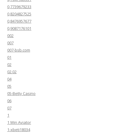
0,7739679233
0,8204827525
0,8476957677
0,9087176101
002
007
007-bsb.com
01
02
02.02
04
05
05-Betty Casino
06
07
1
1 Win Aviator
1-xbeti18034