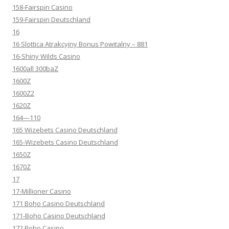
158-Fairspin Casino
159-Fairspin Deutschland
16
16 Slottica Atrakcyjny Bonus Powitalny – 881
16-Shiny Wilds Casino
1600all 300baZ
1600Z
1600Z2
1620Z
164—110
165 Wizebets Casino Deutschland
165-Wizebets Casino Deutschland
1650Z
1670Z
17
17-Millioner Casino
171 Boho Casino Deutschland
171-Boho Casino Deutschland
172 Boho Casino