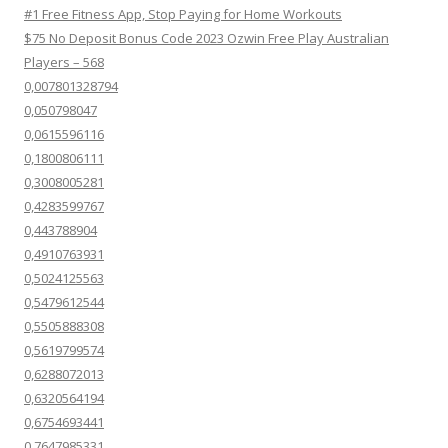
#1 Free Fitness App, Stop Paying for Home Workouts
$75 No Deposit Bonus Code 2023 Ozwin Free Play Australian
Players – 568
0,007801328794
0,050798047
0,0615596116
0,1800806111
0,3008005281
0,4283599767
0,443788904
0,4910763931
0,5024125563
0,5479612544
0,5505888308
0,5619799574
0,6288072013
0,6320564194
0,6754693441
0,7647985331