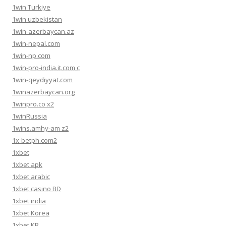
1win Turkiye
1win uzbekistan
1win-azerbaycan.az
1win-nepal.com
1win-np.com
1win-pro-india.it.com c
1win-qeydiyyat.com
1winazerbaycan.org
1winpro.co x2
1winRussia
1wins.amhy-am z2
1x-betph.com2
1xbet
1xbet apk
1xbet arabic
1xbet casino BD
1xbet india
1xbet Korea
1xbet KR