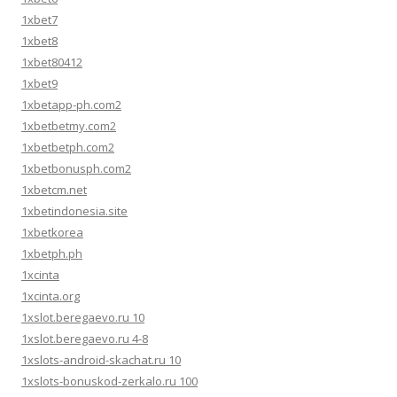
1xbet7
1xbet8
1xbet80412
1xbet9
1xbetapp-ph.com2
1xbetbetmy.com2
1xbetbetph.com2
1xbetbonusph.com2
1xbetcm.net
1xbetindonesia.site
1xbetkorea
1xbetph.ph
1xcinta
1xcinta.org
1xslot.beregaevo.ru 10
1xslot.beregaevo.ru 4-8
1xslots-android-skachat.ru 10
1xslots-bonuskod-zerkalo.ru 100