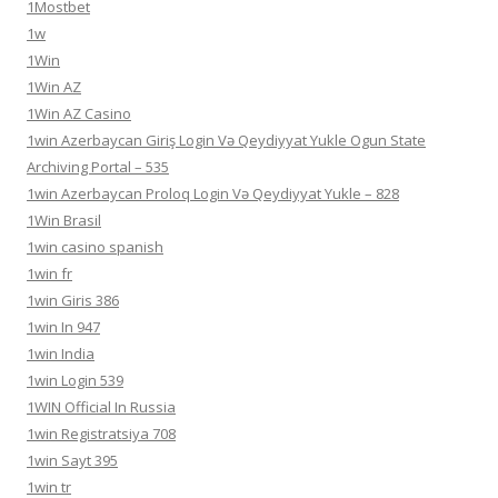
1Mostbet
1w
1Win
1Win AZ
1Win AZ Casino
1win Azerbaycan Giriş Login Və Qeydiyyat Yukle Ogun State
Archiving Portal – 535
1win Azerbaycan Proloq Login Və Qeydiyyat Yukle – 828
1Win Brasil
1win casino spanish
1win fr
1win Giris 386
1win In 947
1win India
1win Login 539
1WIN Official In Russia
1win Registratsiya 708
1win Sayt 395
1win tr