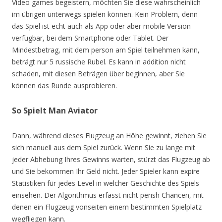
Video games begeistern, möchten Sie diese wahrscheinlich
im übrigen unterwegs spielen können. Kein Problem, denn
das Spiel ist echt auch als App oder aber mobile Version
verfügbar, bei dem Smartphone oder Tablet. Der
Mindestbetrag, mit dem person am Spiel teilnehmen kann,
beträgt nur 5 russische Rubel. Es kann in addition nicht
schaden, mit diesen Beträgen über beginnen, aber Sie
können das Runde ausprobieren.
So Spielt Man Aviator
Dann, während dieses Flugzeug an Höhe gewinnt, ziehen Sie
sich manuell aus dem Spiel zurück. Wenn Sie zu lange mit
jeder Abhebung Ihres Gewinns warten, stürzt das Flugzeug ab
und Sie bekommen Ihr Geld nicht. Jeder Spieler kann expire
Statistiken für jedes Level in welcher Geschichte des Spiels
einsehen. Der Algorithmus erfasst nicht perish Chancen, mit
denen ein Flugzeug vonseiten einem bestimmten Spielplatz
wegfliegen kann.