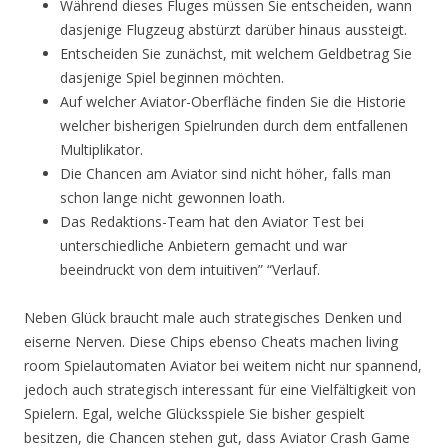
Während dieses Fluges müssen Sie entscheiden, wann
dasjenige Flugzeug abstürzt darüber hinaus aussteigt.
Entscheiden Sie zunächst, mit welchem Geldbetrag Sie
dasjenige Spiel beginnen möchten.
Auf welcher Aviator-Oberfläche finden Sie die Historie
welcher bisherigen Spielrunden durch dem entfallenen
Multiplikator.
Die Chancen am Aviator sind nicht höher, falls man
schon lange nicht gewonnen loath.
Das Redaktions-Team hat den Aviator Test bei
unterschiedliche Anbietern gemacht und war
beeindruckt von dem intuitiven” “Verlauf.
Neben Glück braucht male auch strategisches Denken und
eiserne Nerven. Diese Chips ebenso Cheats machen living
room Spielautomaten Aviator bei weitem nicht nur spannend,
jedoch auch strategisch interessant für eine Vielfältigkeit von
Spielern. Egal, welche Glücksspiele Sie bisher gespielt
besitzen, die Chancen stehen gut, dass Aviator Crash Game