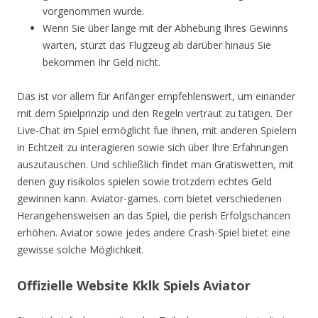
vorgenommen wurde.
Wenn Sie über lange mit der Abhebung Ihres Gewinns
warten, stürzt das Flugzeug ab darüber hinaus Sie
bekommen Ihr Geld nicht.
Das ist vor allem für Anfänger empfehlenswert, um einander
mit dem Spielprinzip und den Regeln vertraut zu tätigen. Der
Live-Chat im Spiel ermöglicht fue Ihnen, mit anderen Spielern
in Echtzeit zu interagieren sowie sich über Ihre Erfahrungen
auszutauschen. Und schließlich findet man Gratiswetten, mit
denen guy risikolos spielen sowie trotzdem echtes Geld
gewinnen kann. Aviator-games. com bietet verschiedenen
Herangehensweisen an das Spiel, die perish Erfolgschancen
erhöhen. Aviator sowie jedes andere Crash-Spiel bietet eine
gewisse solche Möglichkeit.
Offizielle Website Kklk Spiels Aviator