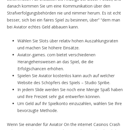
danach kommen Sie um eine Kommunikation über den
Strafverfolgungsbehörden nie und nimmer herum. Es ist echt
besser, sich bei ein faires Spiel zu besinnen, über” “dem man
bei Aviator echtes Geld abbauen kann.
Wählen Sie Slots über relativ hohen Auszahlungsraten
und machen Sie höhere Einsätze.
Aviator-games. com bietet verschiedenen
Herangehensweisen an das Spiel, die die
Erfolgschancen erhöhen.
Spielen Sie Aviator kostenlos kann auch auf welcher
Website des Schöpfers des Spiels – Studio Spribe.
In jedem Slide werden Sie noch eine Menge Spaß haben
und Ihre Freizeit sehr gut entwerfen können.
Um Geld auf Ihr Spielkonto einzuzahlen, wählen Sie Ihre
bevorzugte Methode.
Wenn Sie einander für Aviator On the internet Casinos Crash