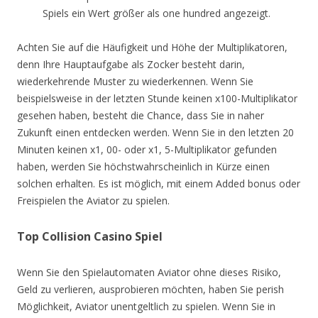
Spiels ein Wert größer als one hundred angezeigt.
Achten Sie auf die Häufigkeit und Höhe der Multiplikatoren,
denn Ihre Hauptaufgabe als Zocker besteht darin,
wiederkehrende Muster zu wiederkennen. Wenn Sie
beispielsweise in der letzten Stunde keinen x100-Multiplikator
gesehen haben, besteht die Chance, dass Sie in naher
Zukunft einen entdecken werden. Wenn Sie in den letzten 20
Minuten keinen x1, 00- oder x1, 5-Multiplikator gefunden
haben, werden Sie höchstwahrscheinlich in Kürze einen
solchen erhalten. Es ist möglich, mit einem Added bonus oder
Freispielen the Aviator zu spielen.
Top Collision Casino Spiel
Wenn Sie den Spielautomaten Aviator ohne dieses Risiko,
Geld zu verlieren, ausprobieren möchten, haben Sie perish
Möglichkeit, Aviator unentgeltlich zu spielen. Wenn Sie in