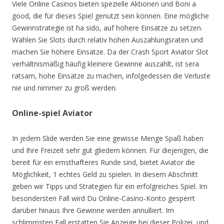
Viele Online Casinos bieten spezielle Aktionen und Boni a
good, die für dieses Spiel genutzt sein können. Eine mögliche
Gewinnstrategie ist ha sido, auf höhere Einsätze zu setzen.
Wählen Sie Slots durch relativ hohen Auszahlungsraten und
machen Sie höhere Einsätze. Da der Crash Sport Aviator Slot
verhältnismäßig häufig kleinere Gewinne auszahlt, ist sera
ratsam, hohe Einsätze zu machen, infolgedessen die Verluste
nie und nimmer zu groß werden.
Online-spiel Aviator
In jedem Slide werden Sie eine gewisse Menge Spaß haben
und Ihre Freizeit sehr gut gliedern können. Für diejenigen, die
bereit für ein ernsthafteres Runde sind, bietet Aviator die
Möglichkeit, 1 echtes Geld zu spielen. In diesem Abschnitt
geben wir Tipps und Strategien für ein erfolgreiches Spiel. Im
besondersten Fall wird Du Online-Casino-Konto gesperrt
darüber hinaus Ihre Gewinne werden annulliert. Im
schlimmsten Fall erstatten Sie Anzeige bei dieser Polizei, und