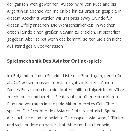
der ganzen Welt gewonnen. Aviator wird von Russland bis
Argentinien ebenso von Indien bis hin zu Brasilien gespielt. In
diesem Abschnitt werden wir uns pass away Gründe für
diesen Erfolg ansehen. Die Wahrscheinlichkeit, in welcher
ersten Runde einen großen Gewinn zu erzielen, ist sicherlich
gegeben. Aber selbst wenn das kommt, sollten Sie sich nicht
auf ständiges Glück verlassen.
Spielmechanik Des Aviator Online-spiels
Im Folgenden finden Sie eine Liste der Grundlagen, perish Sie
als 2×2 wissen müssen, o Aviator gut zocken zu können.
Dieses Eintauchen in expire Materie hilft, erfolgreiche Ansätze
zu erkennen und bereitet Sie darauf vor, über einem klaren
Plan und Vertrauen inside jede Aktion o echtes Geld über
spielen. Der Schöpfer des Aviator-Slots ist natürlich Spribe,
der auch viele andere beliebte Glücksspiele wie Keno,” “Plinko
und viele andere entwickelt hat. Aber um fair über sein,