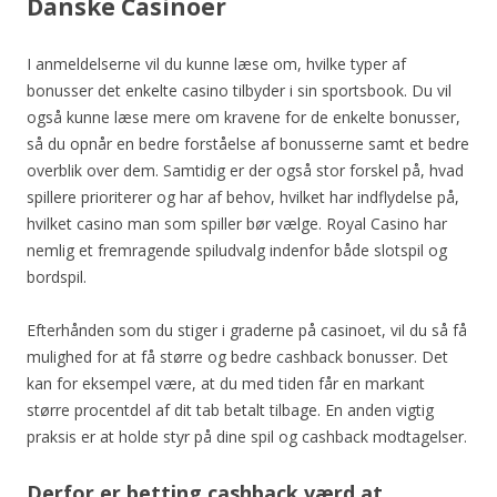
Danske Casinoer
I anmeldelserne vil du kunne læse om, hvilke typer af
bonusser det enkelte casino tilbyder i sin sportsbook. Du vil
også kunne læse mere om kravene for de enkelte bonusser,
så du opnår en bedre forståelse af bonusserne samt et bedre
overblik over dem. Samtidig er der også stor forskel på, hvad
spillere prioriterer og har af behov, hvilket har indflydelse på,
hvilket casino man som spiller bør vælge. Royal Casino har
nemlig et fremragende spiludvalg indenfor både slotspil og
bordspil.
Efterhånden som du stiger i graderne på casinoet, vil du så få
mulighed for at få større og bedre cashback bonusser. Det
kan for eksempel være, at du med tiden får en markant
større procentdel af dit tab betalt tilbage. En anden vigtig
praksis er at holde styr på dine spil og cashback modtagelser.
Derfor er betting cashback værd at