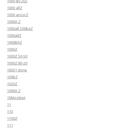
1000 80-20Z
1000 allZ
1000 ancorZ
1000A Z
1000all 200baZ
1000allZ
1000BAZ
1000Z
1000Z 50-50
1000Z 80-20
10031 done
100bZ
1020Z
1090A Z
10Mostbet
11
110
1100Z
111