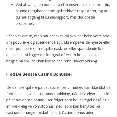
Ved at vælge en bonus fra et licenseret casino sikrer du,
at dine rettigheder som spiller bliver respekteret, og at
du har adgang til kundesupport, hvis der opstår
problemer.
Sådan er det tit, men når det sker, så skal der helst være tale
om populære og spændende spil. Eksempelvis de nyeste eller
mest populære online spillemaskiner eller spændende live
dealer spil. Vi kigger derfor også efter om bonussen kan
bruges på spil, der kan levere den rette underholdning.
Find De Bedste Casino Bonusser
De danske spillere på det store licens-marked kan ikke blot se
frem til endeløs casino-underholdning, når de vælger at spille
på et nyt online casino. Der følger som hovedregel også altid
en klækkelig velkomstbonus med, som kan benyttes på
casinoets mange forskellige spil. Casino bonus uden