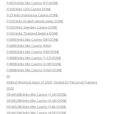
1) 4010 links Mix Casino (ES) DONE
1) 500 links USA Casino DONE
1) 55 links Indonesia Casino DONE
1) 550 links English whole melts DONE
1) 550 links Sweden Casino DONE
1) 550 links Thailand Betting DONE
1) 6000 links Mix Casino (DK) DONE
1) 6000 links Mix Casino (ENG)
1) 6000 links Mix Casino (SW) DONE
1) 8008 links Mix Casino (1-CZ) DONE
1) 8008 links Mix Casino (2-HR) DONE
1) 8008 links Mix Casino (5-NO) DONE
10
10 Best Workout Apps of 2026, Tested by Personal Trainers
10.02
10) 641286 links Mix Casino (1-UK) DONE
10) 641286 links Mix Casino (2-UK) DONE
10) 641286 links Mix Casino (3-NL) DONE
10) 641286 links Mix Casino (4-DE) DONE