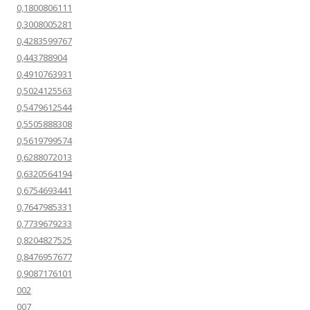
0,1800806111
0,3008005281
0,4283599767
0,443788904
0,4910763931
0,5024125563
0,5479612544
0,5505888308
0,5619799574
0,6288072013
0,6320564194
0,6754693441
0,7647985331
0,7739679233
0,8204827525
0,8476957677
0,9087176101
002
007