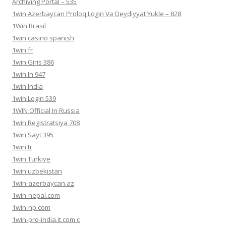
Archiving Portal – 535
1win Azerbaycan Proloq Login Və Qeydiyyat Yukle – 828
1Win Brasil
1win casino spanish
1win fr
1win Giris 386
1win In 947
1win India
1win Login 539
1WIN Official In Russia
1win Registratsiya 708
1win Sayt 395
1win tr
1win Turkiye
1win uzbekistan
1win-azerbaycan.az
1win-nepal.com
1win-np.com
1win-pro-india.it.com c