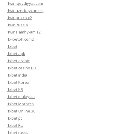
1win-qeydiyyat.com
1winazerbaycan.org
1winpro.co x2
1winRussia
1wins.amhy-am z2
1x-betph.com2
1xbet
1xbet apk
1xbet arabic
1xbet casino BD
1xbet india
1xbet Korea
1xbet KR
1xbet malaysia
1xbet Morocco
1xbet Online 36
1xbet pt
1xbet RU
1xbet russia