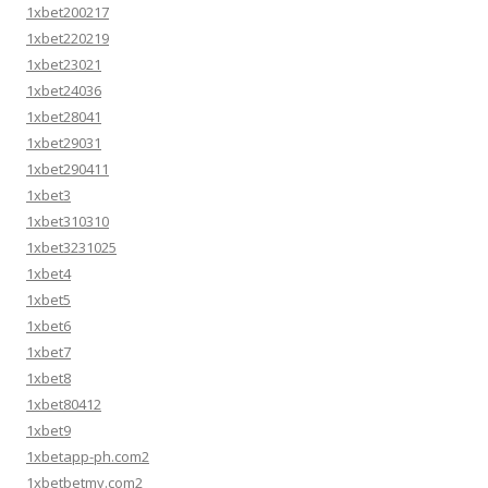
1xbet200217
1xbet220219
1xbet23021
1xbet24036
1xbet28041
1xbet29031
1xbet290411
1xbet3
1xbet310310
1xbet3231025
1xbet4
1xbet5
1xbet6
1xbet7
1xbet8
1xbet80412
1xbet9
1xbetapp-ph.com2
1xbetbetmy.com2