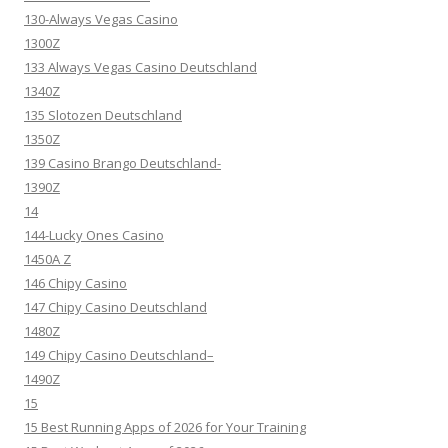
130-Always Vegas Casino
1300Z
133 Always Vegas Casino Deutschland
1340Z
135 Slotozen Deutschland
1350Z
139 Casino Brango Deutschland-
1390Z
14
144-Lucky Ones Casino
1450A Z
146 Chipy Casino
147 Chipy Casino Deutschland
1480Z
149 Chipy Casino Deutschland–
1490Z
15
15 Best Running Apps of 2026 for Your Training