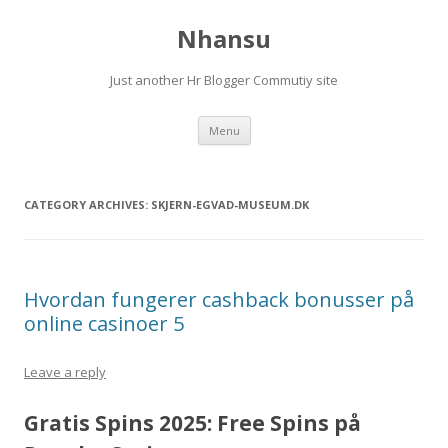
Nhansu
Just another Hr Blogger Commutiy site
Skip to content
Menu
CATEGORY ARCHIVES:
SKJERN-EGVAD-MUSEUM.DK
Hvordan fungerer cashback bonusser på
online casinoer 5
Leave a reply
Gratis Spins 2025: Free Spins på