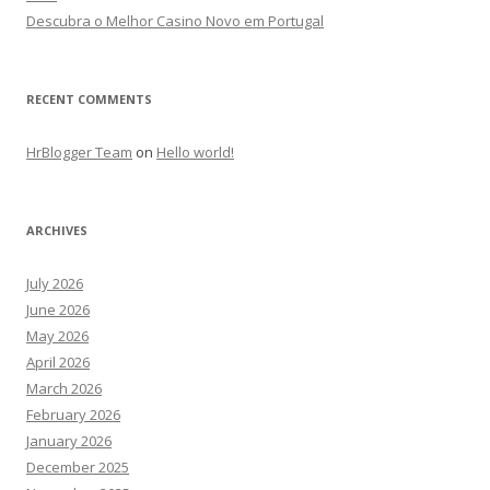
Descubra o Melhor Casino Novo em Portugal
RECENT COMMENTS
HrBlogger Team
on
Hello world!
ARCHIVES
July 2026
June 2026
May 2026
April 2026
March 2026
February 2026
January 2026
December 2025