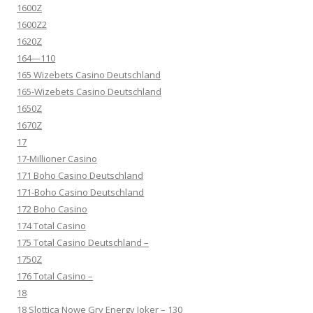
1600Z
1600Z2
1620Z
164—110
165 Wizebets Casino Deutschland
165-Wizebets Casino Deutschland
1650Z
1670Z
17
17-Millioner Casino
171 Boho Casino Deutschland
171-Boho Casino Deutschland
172 Boho Casino
174 Total Casino
175 Total Casino Deutschland –
1750Z
176 Total Casino –
18
18 Slottica Nowe Gry Energy Joker – 130