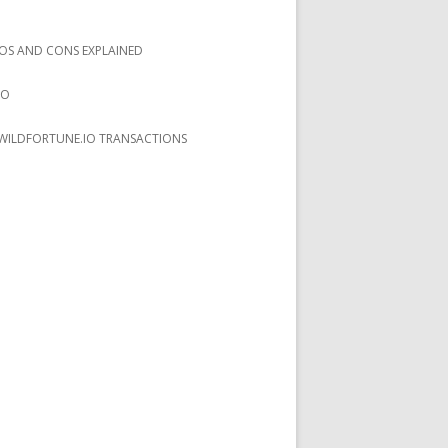
OS AND CONS EXPLAINED
CO
WILDFORTUNE.IO TRANSACTIONS