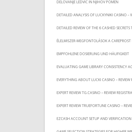
DELOVANJE LEDVIC IN NJIHOV POMEN
DETAILED ANALYSIS OF LUCKYNIKI CASINO
DETAILED REVIEW OF THE 6 CASHED SECRETS
ÉLELMISZER-MEGFONTOLÁSOK A CAREPROST
EMPFOHLENE DOSIERUNG UND HÄUFIGKEIT
EVALUATING GAME LIBRARY CONSISTENCY AC
EVERYTHING ABOUT LUCKI CASINO – REVIE
EXPERT REVIEW TG.CASINO – REVIEW REGIST
EXPERT REVIEW TRUEFORTUNE CASINO – REVI
EZCASH ACCOUNT SETUP AND VERIFICATION
GAME SELECTION STRATEGIES FOR HIGHER WI