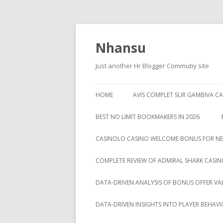
Nhansu
Just another Hr Blogger Commutiy site
HOME
AVIS COMPLET SUR GAMBIVA CA
BEST NO LIMIT BOOKMAKERS IN 2026
CASINOLO CASINO WELCOME BONUS FOR NE
COMPLETE REVIEW OF ADMIRAL SHARK CASINO
DATA-DRIVEN ANALYSIS OF BONUS OFFER VA
DATA-DRIVEN INSIGHTS INTO PLAYER BEHAV