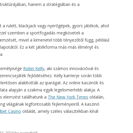
struktúrájában, hanem a stratégiában és a
 a rulett, blackjack vagy nyerőgépek, gyors játékok, ahol
 Ezzel szemben a sportfogadás megköveteli a
mzését, mivel a kimenetel több tényezőtől függ, például
llapotától. Ez a két játékforma más-más élményt és
a.
személyisége
Robin Kelly
, aki számos innovációval és
szerencsejáték fejlődéséhez. Kelly karrierje során több
elentősen alakították az iparágat. Az online kaszinók és
lata alapján a szakma egyik legelismertebb alakja. A
tes elemzést találhatunk a
The New York Times
oldalán,
g világának legfontosabb fejleményeiről. A kaszinó
lbet Casino
oldalát, amely széles választékban kínál
 31, 2024
by
cuongleld
.