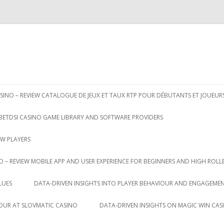
Skip to content
SINO – REVIEW CATALOGUE DE JEUX ET TAUX RTP POUR DÉBUTANTS ET JOUEUR
BETDSI CASINO GAME LIBRARY AND SOFTWARE PROVIDERS
W PLAYERS
 – REVIEW MOBILE APP AND USER EXPERIENCE FOR BEGINNERS AND HIGH ROLL
LUES
DATA-DRIVEN INSIGHTS INTO PLAYER BEHAVIOUR AND ENGAGEME
IOUR AT SLOVMATIC CASINO
DATA-DRIVEN INSIGHTS ON MAGIC WIN CA