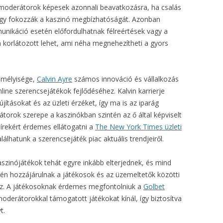
moderátorok képesek azonnali beavatkozásra, ha csalás
 így fokozzák a kaszinó megbízhatóságát. Azonban
unikáció esetén előfordulhatnak félreértések vagy a
korlátozott lehet, ami néha megnehezítheti a gyors
emélyisége,
Calvin Ayre
számos innováció és vállalkozás
line szerencsejátékok fejlődéséhez. Kalvin karrierje
jításokat és az üzleti érzéket, így ma is az iparág
torok szerepe a kaszinókban szintén az ő által képviselt
hírekért érdemes ellátogatni a
The New York Times üzleti
lálhatunk a szerencsejáték piac aktuális trendjeiről.
szinójátékok tehát egyre inkább elterjednek, és mind
vén hozzájárulnak a játékosok és az üzemeltetők közötti
z. A játékosoknak érdemes megfontolniuk a
Golbet
moderátorokkal támogatott játékokat kínál, így biztosítva
t.