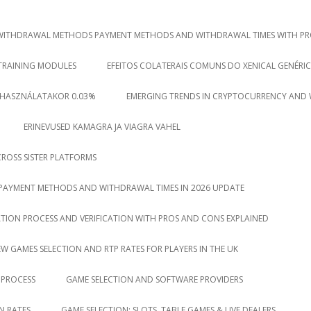
 – WITHDRAWAL METHODS PAYMENT METHODS AND WITHDRAWAL TIMES WITH PR
 TRAINING MODULES
EFEITOS COLATERAIS COMUNS DO XENICAL GENÉRI
 HASZNÁLATAKOR 0.03%
EMERGING TRENDS IN CRYPTOCURRENCY AND 
ERINEVUSED KAMAGRA JA VIAGRA VAHEL
ROSS SISTER PLATFORMS
W PAYMENT METHODS AND WITHDRAWAL TIMES IN 2026 UPDATE
RATION PROCESS AND VERIFICATION WITH PROS AND CONS EXPLAINED
EW GAMES SELECTION AND RTP RATES FOR PLAYERS IN THE UK
 PROCESS
GAME SELECTION AND SOFTWARE PROVIDERS
N RATES
GAME SELECTION: SLOTS, TABLE GAMES & LIVE DEALERS