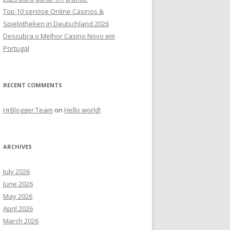
Top 10 seriöse Online Casinos &
Spielotheken in Deutschland 2026
Descubra o Melhor Casino Novo em
Portugal
RECENT COMMENTS
HrBlogger Team
on
Hello world!
ARCHIVES
July 2026
June 2026
May 2026
April 2026
March 2026