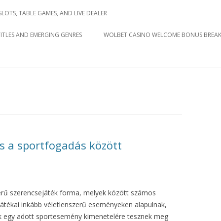
LOTS, TABLE GAMES, AND LIVE DEALER
TITLES AND EMERGING GENRES
WOLBET CASINO WELCOME BONUS BRE
s a sportfogadás között
erű szerencsejáték forma, melyek között számos
játékai inkább véletlenszerű eseményeken alapulnak,
ok egy adott sportesemény kimenetelére tesznek meg