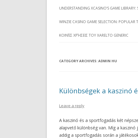
UNDERSTANDING XCASINO’S GAME LIBRARY: S
WINZIE CASINO GAME SELECTION: POPULAR 
ΚΟΙΝΈΣ ΧΡΉΣΕΙΣ ΤΟΥ XARELTO GENERIC
CATEGORY ARCHIVES:
ADMIN HU
Különbségek a kaszinó é
Leave a reply
A kaszinó és a sportfogadás két népsz
alapvető különbség van. Míg a kaszinó 
addig a sportfogadás során a játékos