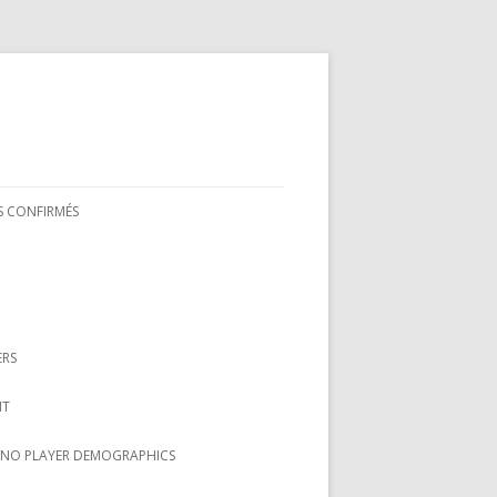
S CONFIRMÉS
ERS
NT
SINO PLAYER DEMOGRAPHICS