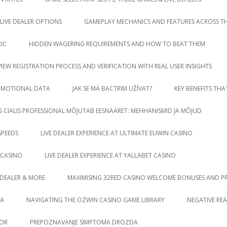
 LIVE DEALER OPTIONS
GAMEPLAY MECHANICS AND FEATURES ACROSS T
IC
HIDDEN WAGERING REQUIREMENTS AND HOW TO BEAT THEM
VIEW REGISTRATION PROCESS AND VERIFICATION WITH REAL USER INSIGHTS
ROMOTIONAL DATA
JAK SE MÁ BACTRIM UŽÍVAT?
KEY BENEFITS TH
S CIALIS PROFESSIONAL MÕJUTAB EESNÄÄRET: MEHHANISMID JA MÕJUD
SPEEDS
LIVE DEALER EXPERIENCE AT ULTIMATE EUWIN CASINO
 CASINO
LIVE DEALER EXPERIENCE AT YALLABET CASINO
E DEALER & MORE
MAXIMISING 32RED CASINO WELCOME BONUSES AND 
RA
NAVIGATING THE OZWIN CASINO GAME LIBRARY
NEGATIVE RE
SOR
PREPOZNAVANJE SIMPTOMA DROZDA