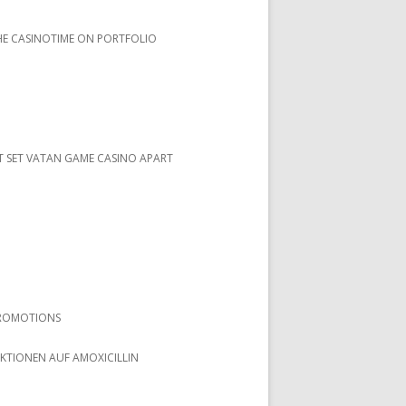
HE CASINOTIME ON PORTFOLIO
AT SET VATAN GAME CASINO APART
PROMOTIONS
AKTIONEN AUF AMOXICILLIN