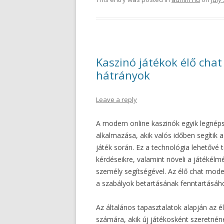
Kaszinó játékok élő chat
hátrányok
Leave a reply
A modern online kaszinók egyik legnép
alkalmazása, akik valós időben segítik 
játék során. Ez a technológia lehetővé 
kérdéseikre, valamint növeli a játékélmé
személy segítségével. Az élő chat mode
a szabályok betartásának fenntartásáh
Az általános tapasztalatok alapján az é
számára, akik új játékosként szeretnén