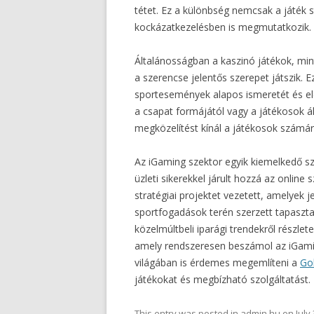
tétet. Ez a különbség nemcsak a játék 
kockázatkezelésben is megmutatkozik.
Általánosságban a kaszinó játékok, mint
a szerencse jelentős szerepet játszik.
sportesemények alapos ismeretét és ele
a csapat formájától vagy a játékosok á
megközelítést kínál a játékosok számár
Az iGaming szektor egyik kiemelkedő 
üzleti sikerekkel járult hozzá az online 
stratégiai projektet vezetett, amelyek j
sportfogadások terén szerzett tapaszta
közelmúltbeli iparági trendekről részle
amely rendszeresen beszámol az iGamin
világában is érdemes megemlíteni a
Go
játékokat és megbízható szolgáltatást.
This entry was posted in
admin hu
on
July