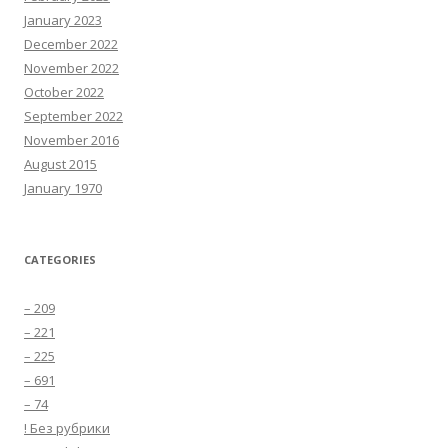
January 2023
December 2022
November 2022
October 2022
September 2022
November 2016
August 2015
January 1970
CATEGORIES
– 209
– 221
– 225
– 691
– 74
! Без рубрики