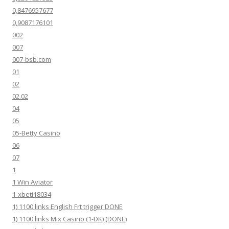
0,8476957677
0,9087176101
002
007
007-bsb.com
01
02
02.02
04
05
05-Betty Casino
06
07
1
1 Win Aviator
1-xbeti18034
1) 1100 links English Frt trigger DONE
1) 1100 links Mix Casino (1-DK) (DONE)