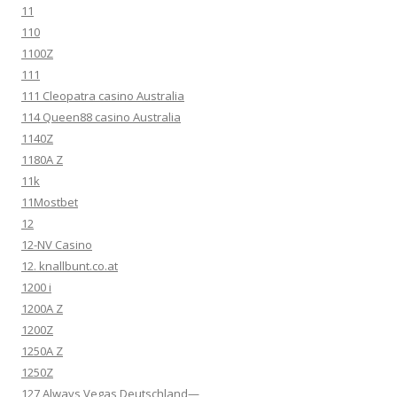
11
110
1100Z
111
111 Cleopatra casino Australia
114 Queen88 casino Australia
1140Z
1180A Z
11k
11Mostbet
12
12-NV Casino
12. knallbunt.co.at
1200 i
1200A Z
1200Z
1250A Z
1250Z
127 Always Vegas Deutschland—