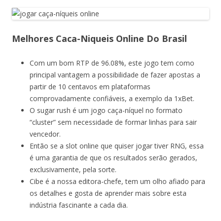
Melhores Caca-Niqueis Online Do Brasil
Com um bom RTP de 96.08%, este jogo tem como
principal vantagem a possibilidade de fazer apostas a
partir de 10 centavos em plataformas
comprovadamente confiáveis, a exemplo da 1xBet.
O sugar rush é um jogo caça-níquel no formato
“cluster” sem necessidade de formar linhas para sair
vencedor.
Então se a slot online que quiser jogar tiver RNG, essa
é uma garantia de que os resultados serão gerados,
exclusivamente, pela sorte.
Cibe é a nossa editora-chefe, tem um olho afiado para
os detalhes e gosta de aprender mais sobre esta
indústria fascinante a cada dia.