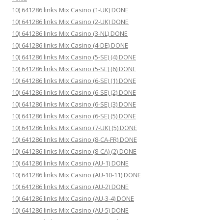
10) 641286 links Mix Casino (1-UK) DONE
10) 641286 links Mix Casino (2-UK) DONE
10) 641286 links Mix Casino (3-NL) DONE
10) 641286 links Mix Casino (4-DE) DONE
10) 641286 links Mix Casino (5-SE) (4) DONE
10) 641286 links Mix Casino (5-SE) (6) DONE
10) 641286 links Mix Casino (6-SE) (1) DONE
10) 641286 links Mix Casino (6-SE) (2) DONE
10) 641286 links Mix Casino (6-SE) (3) DONE
10) 641286 links Mix Casino (6-SE) (5) DONE
10) 641286 links Mix Casino (7-UK) (5) DONE
10) 641286 links Mix Casino (8-CA-FR) DONE
10) 641286 links Mix Casino (8-CA) (2) DONE
10) 641286 links Mix Casino (AU-1) DONE
10) 641286 links Mix Casino (AU-10-11) DONE
10) 641286 links Mix Casino (AU-2) DONE
10) 641286 links Mix Casino (AU-3-4) DONE
10) 641286 links Mix Casino (AU-5) DONE