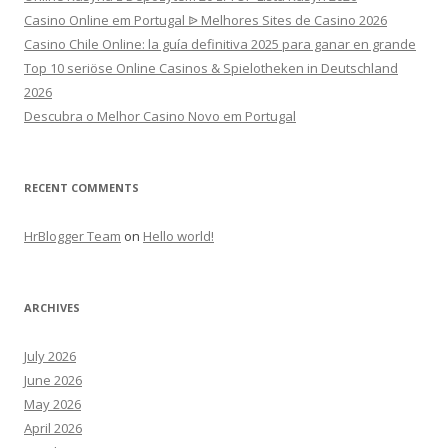
Casino Online em Portugal ᐉ Melhores Sites de Casino 2026
Casino Chile Online: la guía definitiva 2025 para ganar en grande
Top 10 seriöse Online Casinos & Spielotheken in Deutschland
2026
Descubra o Melhor Casino Novo em Portugal
RECENT COMMENTS
HrBlogger Team
on
Hello world!
ARCHIVES
July 2026
June 2026
May 2026
April 2026