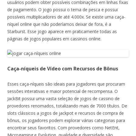
usuários podem obter possíveis combinações em linhas fixas
de pagamento. O jogo possui o tema de pesca e possui
possíveis multiplicadores de até 4.000x. Se existe uma caça-
níquel online que não poderíamos deixar de fora, é a
Starburst. Esse jogo aparece em praticamente todas as
páginas de jogos populares em cassinos online.
Caça-níqueis de Vídeo com Recursos de Bônus
Esses caça-níqueis são ideais para jogadores que procuram
sessões interativas e maior potencial de recompensa. O
JackBit possui uma vasta seleção de jogos de cassino de
provedores renomados, totalizando mais de 7000 títulos. De
slots clássicos a jogos de jackpot e recursos de compra de
bônus, os jogadores podem explorar várias categorias para
encontrar seus favoritos. Com provedores como NetEnt,
Microgaming e Evolution, qualidade e diversidade são