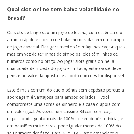
Qual slot online tem baixa volatilidade no
Brasil?
Os slots de bingo são um jogo de loteria, cuja essência é o
arranjo rápido e correto de bolas numeradas em um campo
de jogo especial. Eles geralmente são máquinas caça-níqueis,
mas em vez de ter linhas de símbolos, eles têm linhas de
números como no bingo. Ao jogar slots grátis online, a
quantidade de moeda do jogo é limitada, então você deve
pensar no valor da aposta de acordo com o valor disponível.
Este é mais comum do que o bônus sem depósito porque a
abordagem é vantajosa para ambos os lados – você
compromete uma soma de dinheiro e a casa o apoia com
um valor igual. Às vezes, um cassino Bitcoin com caça-
níqueis pode igualar mais de 100% do seu depósito inicial, e
em ocasiões muito raras, pode igualar menos de 100% do
seu primeiro depósito. Para 2025, BC.Game estabelece o