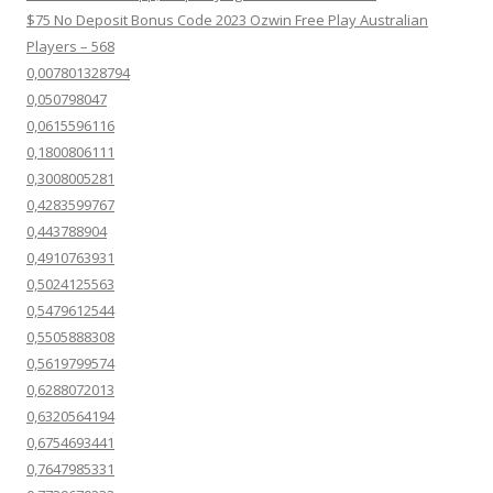
$75 No Deposit Bonus Code 2023 Ozwin Free Play Australian
Players – 568
0,007801328794
0,050798047
0,0615596116
0,1800806111
0,3008005281
0,4283599767
0,443788904
0,4910763931
0,5024125563
0,5479612544
0,5505888308
0,5619799574
0,6288072013
0,6320564194
0,6754693441
0,7647985331