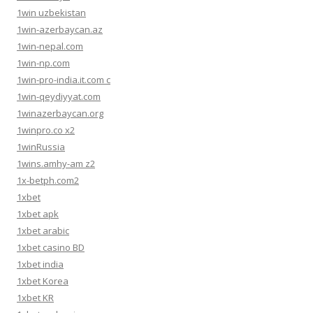
1win uzbekistan
1win-azerbaycan.az
1win-nepal.com
1win-np.com
1win-pro-india.it.com c
1win-qeydiyyat.com
1winazerbaycan.org
1winpro.co x2
1winRussia
1wins.amhy-am z2
1x-betph.com2
1xbet
1xbet apk
1xbet arabic
1xbet casino BD
1xbet india
1xbet Korea
1xbet KR