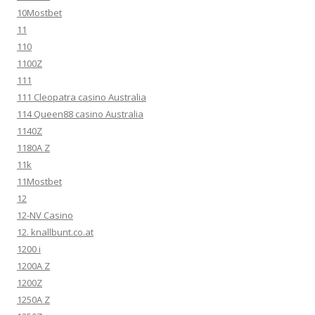
10Mostbet
11
110
1100Z
111
111 Cleopatra casino Australia
114 Queen88 casino Australia
1140Z
1180A Z
11k
11Mostbet
12
12-NV Casino
12. knallbunt.co.at
1200 i
1200A Z
1200Z
1250A Z