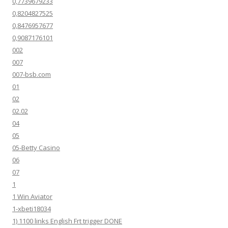
0,7739679233
0,8204827525
0,8476957677
0,9087176101
002
007
007-bsb.com
01
02
02.02
04
05
05-Betty Casino
06
07
1
1 Win Aviator
1-xbeti18034
1) 1100 links English Frt trigger DONE