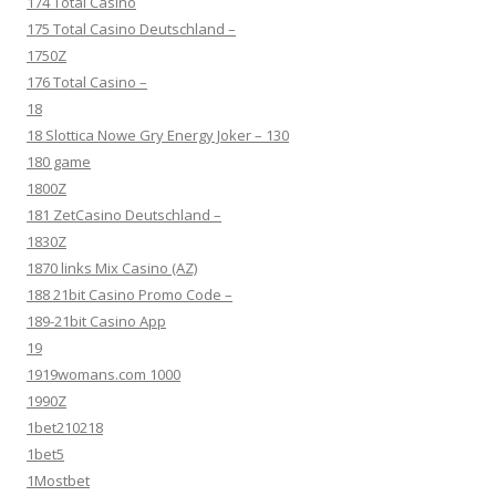
174 Total Casino
175 Total Casino Deutschland –
1750Z
176 Total Casino –
18
18 Slottica Nowe Gry Energy Joker – 130
180 game
1800Z
181 ZetCasino Deutschland –
1830Z
1870 links Mix Casino (AZ)
188 21bit Casino Promo Code –
189-21bit Casino App
19
1919womans.com 1000
1990Z
1bet210218
1bet5
1Mostbet