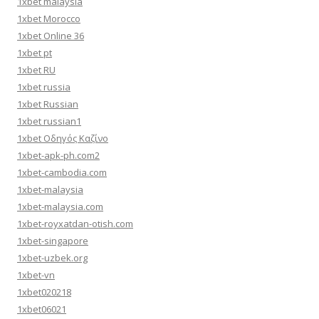
1xbet malaysia
1xbet Morocco
1xbet Online 36
1xbet pt
1xbet RU
1xbet russia
1xbet Russian
1xbet russian1
1xbet Οδηγός Καζίνο
1xbet-apk-ph.com2
1xbet-cambodia.com
1xbet-malaysia
1xbet-malaysia.com
1xbet-royxatdan-otish.com
1xbet-singapore
1xbet-uzbek.org
1xbet-vn
1xbet020218
1xbet06021