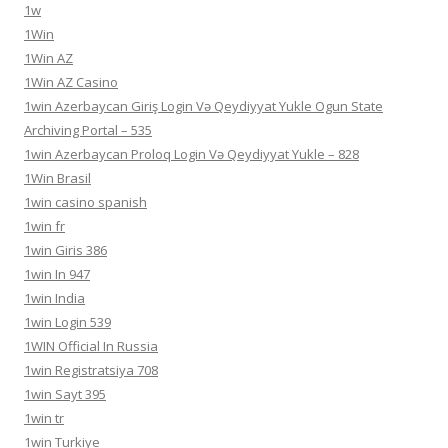
1w
1Win
1Win AZ
1Win AZ Casino
1win Azerbaycan Giriş Login Və Qeydiyyat Yukle Ogun State
Archiving Portal – 535
1win Azerbaycan Proloq Login Və Qeydiyyat Yukle – 828
1Win Brasil
1win casino spanish
1win fr
1win Giris 386
1win In 947
1win India
1win Login 539
1WIN Official In Russia
1win Registratsiya 708
1win Sayt 395
1win tr
1win Turkiye