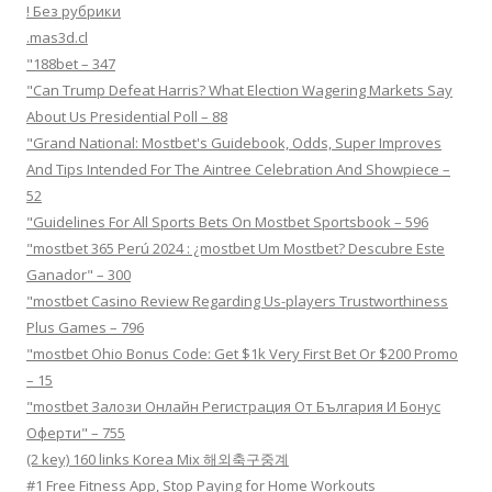
! Без рубрики
.mas3d.cl
"188bet – 347
"Can Trump Defeat Harris? What Election Wagering Markets Say
About Us Presidential Poll – 88
"Grand National: Mostbet's Guidebook, Odds, Super Improves
And Tips Intended For The Aintree Celebration And Showpiece –
52
"Guidelines For All Sports Bets On Mostbet Sportsbook – 596
"mostbet 365 Perú 2024 ️: ¿mostbet Um Mostbet? Descubre Este
Ganador" – 300
"mostbet Casino Review Regarding Us-players Trustworthiness
Plus Games – 796
"mostbet Ohio Bonus Code: Get $1k Very First Bet Or $200 Promo
– 15
"mostbet Залози Онлайн Регистрация От България И Бонус
Оферти" – 755
(2 key) 160 links Korea Mix 해외축구중계
#1 Free Fitness App, Stop Paying for Home Workouts