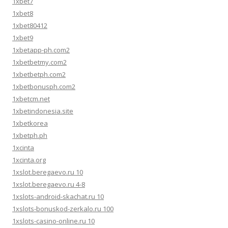
1xbet7
1xbet8
1xbet80412
1xbet9
1xbetapp-ph.com2
1xbetbetmy.com2
1xbetbetph.com2
1xbetbonusph.com2
1xbetcm.net
1xbetindonesia.site
1xbetkorea
1xbetph.ph
1xcinta
1xcinta.org
1xslot.beregaevo.ru 10
1xslot.beregaevo.ru 4-8
1xslots-android-skachat.ru 10
1xslots-bonuskod-zerkalo.ru 100
1xslots-casino-online.ru 10