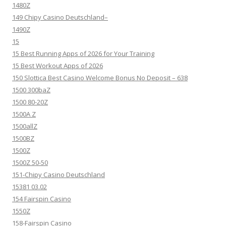
1480Z
149 Chipy Casino Deutschland–
1490Z
15
15 Best Running Apps of 2026 for Your Training
15 Best Workout Apps of 2026
150 Slottica Best Casino Welcome Bonus No Deposit – 638
1500 300baZ
1500 80-20Z
1500A Z
1500allZ
1500BZ
1500Z
1500Z 50-50
151-Chipy Casino Deutschland
15381 03.02
154 Fairspin Casino
1550Z
158-Fairspin Casino