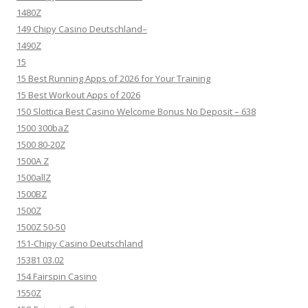
1480Z
149 Chipy Casino Deutschland–
1490Z
15
15 Best Running Apps of 2026 for Your Training
15 Best Workout Apps of 2026
150 Slottica Best Casino Welcome Bonus No Deposit – 638
1500 300baZ
1500 80-20Z
1500A Z
1500allZ
1500BZ
1500Z
1500Z 50-50
151-Chipy Casino Deutschland
15381 03.02
154 Fairspin Casino
1550Z