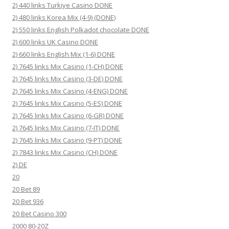
2) 440 links Turkiye Casino DONE
2) 480 links Korea Mix (4-9) (DONE)
2) 550 links English Polkadot chocolate DONE
2) 600 links UK Casino DONE
2) 660 links English Mix (1-6) DONE
2) 7645 links Mix Casino (1-CH) DONE
2) 7645 links Mix Casino (3-DE) DONE
2) 7645 links Mix Casino (4-ENG) DONE
2) 7645 links Mix Casino (5-ES) DONE
2) 7645 links Mix Casino (6-GR) DONE
2) 7645 links Mix Casino (7-IT) DONE
2) 7645 links Mix Casino (9-PT) DONE
2) 7843 links Mix Casino (CH) DONE
2) DE
20
20 Bet 89
20 Bet 936
20 Bet Casino 300
2000 80-20Z