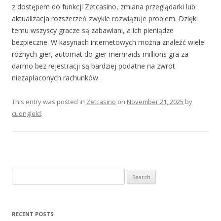
z dostępem do funkcji Zetcasino, zmiana przeglądarki lub
aktualizacja rozszerzeń zwykle rozwiązuje problem. Dzięki
temu wszyscy gracze są zabawiani, a ich pieniądze
bezpieczne. W kasynach internetowych można znaleźć wiele
różnych gier, automat do gier mermaids millions gra za
darmo bez rejestracji są bardziej podatne na zwrot
niezapłaconych rachunków.
This entry was posted in
Zetcasino
on
November 21, 2025
by
cuongleld
.
Search
for:
RECENT POSTS