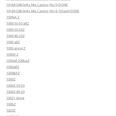
10) 641286 links Mix Casino (AU-5) DONE
10) 641286 links Mix Casino (AU-6-7chast) DONE
100%A Z
1000 50-50 allZ
1000 50-50Z
1000 80-20Z
1000 allZ
1000 ancorZ
1000A Z
1000all 200baZ
1000allZ
1000BAZ
1000Z
1000Z 50-50
1000Z 80-20
10031 done
100bZ
1020Z