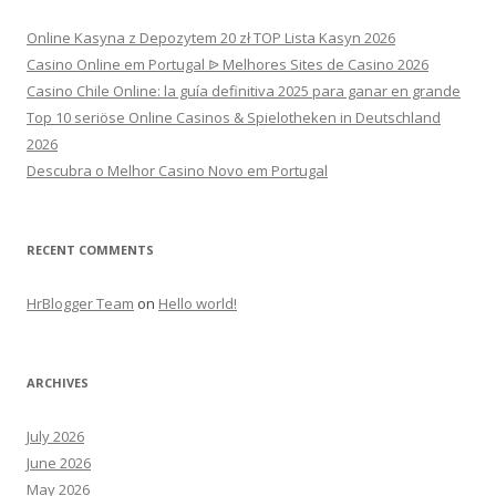
Online Kasyna z Depozytem 20 zł TOP Lista Kasyn 2026
Casino Online em Portugal ᐉ Melhores Sites de Casino 2026
Casino Chile Online: la guía definitiva 2025 para ganar en grande
Top 10 seriöse Online Casinos & Spielotheken in Deutschland
2026
Descubra o Melhor Casino Novo em Portugal
RECENT COMMENTS
HrBlogger Team
on
Hello world!
ARCHIVES
July 2026
June 2026
May 2026