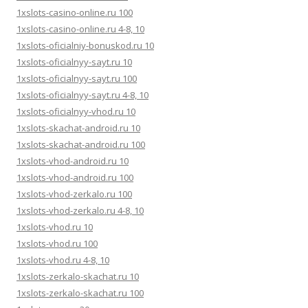
1xslots-casino-online.ru 100
1xslots-casino-online.ru 4-8, 10
1xslots-oficialniy-bonuskod.ru 10
1xslots-oficialnyy-sayt.ru 10
1xslots-oficialnyy-sayt.ru 100
1xslots-oficialnyy-sayt.ru 4-8, 10
1xslots-oficialnyy-vhod.ru 10
1xslots-skachat-android.ru 10
1xslots-skachat-android.ru 100
1xslots-vhod-android.ru 10
1xslots-vhod-android.ru 100
1xslots-vhod-zerkalo.ru 100
1xslots-vhod-zerkalo.ru 4-8, 10
1xslots-vhod.ru 10
1xslots-vhod.ru 100
1xslots-vhod.ru 4-8, 10
1xslots-zerkalo-skachat.ru 10
1xslots-zerkalo-skachat.ru 100