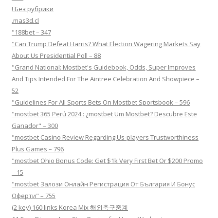
! Без рубрики
.mas3d.cl
"188bet – 347
"Can Trump Defeat Harris? What Election Wagering Markets Say
About Us Presidential Poll – 88
"Grand National: Mostbet's Guidebook, Odds, Super Improves
And Tips Intended For The Aintree Celebration And Showpiece –
52
"Guidelines For All Sports Bets On Mostbet Sportsbook – 596
"mostbet 365 Perú 2024 ️: ¿mostbet Um Mostbet? Descubre Este
Ganador" – 300
"mostbet Casino Review Regarding Us-players Trustworthiness
Plus Games – 796
"mostbet Ohio Bonus Code: Get $1k Very First Bet Or $200 Promo
– 15
"mostbet Залози Онлайн Регистрация От България И Бонус
Оферти" – 755
(2 key) 160 links Korea Mix 해외축구중계