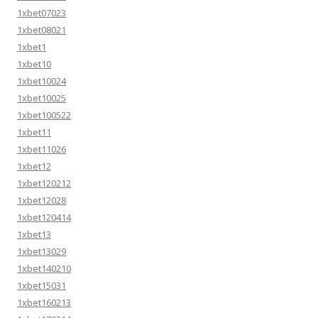
1xbet07023
1xbet08021
1xbet1
1xbet10
1xbet10024
1xbet10025
1xbet100522
1xbet11
1xbet11026
1xbet12
1xbet120212
1xbet12028
1xbet120414
1xbet13
1xbet13029
1xbet140210
1xbet15031
1xbet160213