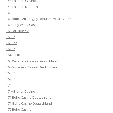
158-Fairspin Casino
159-Fairspin Deutschland
16
16 Slottica Atrakcyjny Bonus Powitalny – 881
16-Shiny Wilds Casino
1600all 300baZ
1600Z
1600Z2
1620Z
164—110
165 Wizebets Casino Deutschland
165-Wizebets Casino Deutschland
1650Z
1670Z
17
17-Millioner Casino
171 Boho Casino Deutschland
171-Boho Casino Deutschland
172 Boho Casino