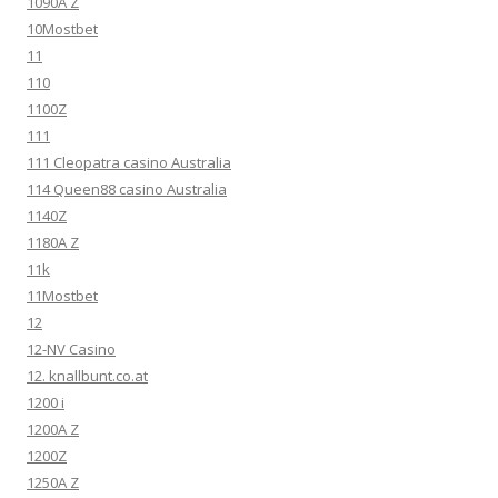
1090A Z
10Mostbet
11
110
1100Z
111
111 Cleopatra casino Australia
114 Queen88 casino Australia
1140Z
1180A Z
11k
11Mostbet
12
12-NV Casino
12. knallbunt.co.at
1200 i
1200A Z
1200Z
1250A Z