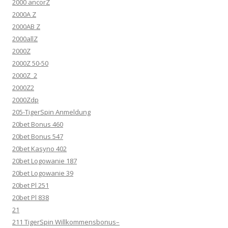
2000 ancorZ
2000A Z
2000AB Z
2000allZ
2000Z
2000Z 50-50
2000Z_2
2000Z2
2000Zdp
205-TigerSpin Anmeldung
20bet Bonus 460
20bet Bonus 547
20bet Kasyno 402
20bet Logowanie 187
20bet Logowanie 39
20bet Pl 251
20bet Pl 838
21
211 TigerSpin Willkommensbonus–