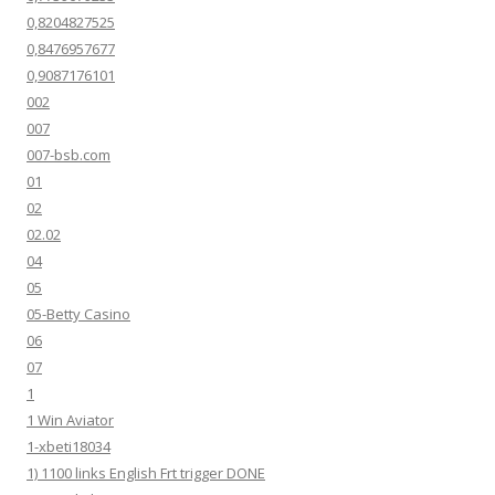
0,8204827525
0,8476957677
0,9087176101
002
007
007-bsb.com
01
02
02.02
04
05
05-Betty Casino
06
07
1
1 Win Aviator
1-xbeti18034
1) 1100 links English Frt trigger DONE