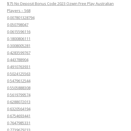
$75 No Deposit Bonus Code 2023 Ozwin Free Play Australian
Players – 568
0,007801328794
0,050798047
0,0615596116
0,1800806111
0,3008005281
0,4283599767
0,443788904
0,4910763931
0,5024125563
0,5479612544
0,5505888308
0,5619799574
0,6288072013
0,6320564194
0,6754693441
0,7647985331
0,7739679233