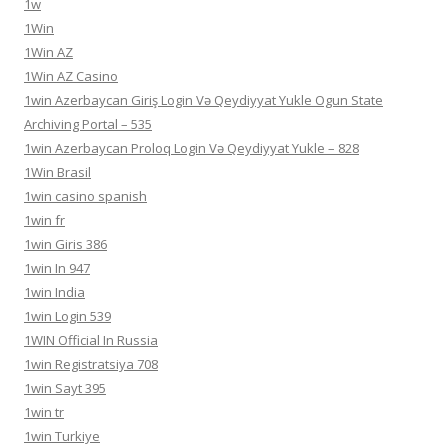
1w
1Win
1Win AZ
1Win AZ Casino
1win Azerbaycan Giriş Login Və Qeydiyyat Yukle Ogun State
Archiving Portal – 535
1win Azerbaycan Proloq Login Və Qeydiyyat Yukle – 828
1Win Brasil
1win casino spanish
1win fr
1win Giris 386
1win In 947
1win India
1win Login 539
1WIN Official In Russia
1win Registratsiya 708
1win Sayt 395
1win tr
1win Turkiye