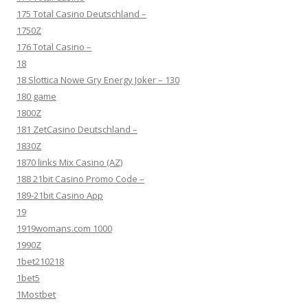
175 Total Casino Deutschland –
1750Z
176 Total Casino –
18
18 Slottica Nowe Gry Energy Joker – 130
180 game
1800Z
181 ZetCasino Deutschland –
1830Z
1870 links Mix Casino (AZ)
188 21bit Casino Promo Code –
189-21bit Casino App
19
1919womans.com 1000
1990Z
1bet210218
1bet5
1Mostbet