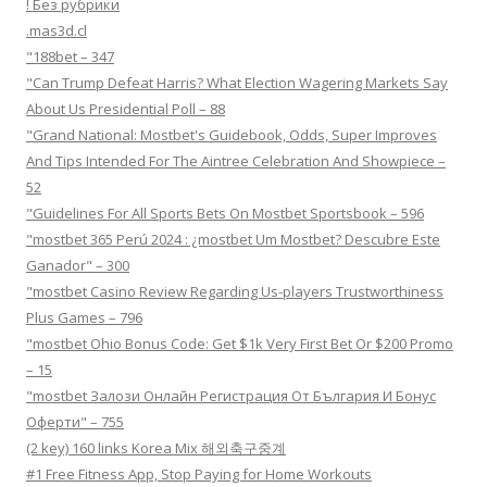
! Без рубрики
.mas3d.cl
"188bet – 347
"Can Trump Defeat Harris? What Election Wagering Markets Say
About Us Presidential Poll – 88
"Grand National: Mostbet's Guidebook, Odds, Super Improves
And Tips Intended For The Aintree Celebration And Showpiece –
52
"Guidelines For All Sports Bets On Mostbet Sportsbook – 596
"mostbet 365 Perú 2024 ️: ¿mostbet Um Mostbet? Descubre Este
Ganador" – 300
"mostbet Casino Review Regarding Us-players Trustworthiness
Plus Games – 796
"mostbet Ohio Bonus Code: Get $1k Very First Bet Or $200 Promo
– 15
"mostbet Залози Онлайн Регистрация От България И Бонус
Оферти" – 755
(2 key) 160 links Korea Mix 해외축구중계
#1 Free Fitness App, Stop Paying for Home Workouts