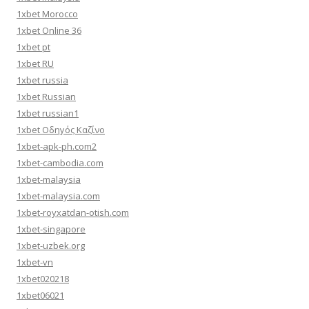
1xbet Morocco
1xbet Online 36
1xbet pt
1xbet RU
1xbet russia
1xbet Russian
1xbet russian1
1xbet Οδηγός Καζίνο
1xbet-apk-ph.com2
1xbet-cambodia.com
1xbet-malaysia
1xbet-malaysia.com
1xbet-royxatdan-otish.com
1xbet-singapore
1xbet-uzbek.org
1xbet-vn
1xbet020218
1xbet06021