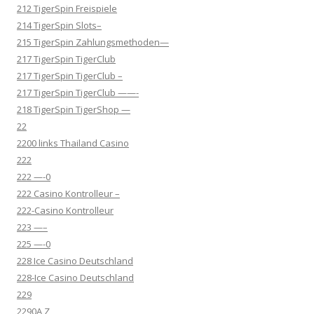
212 TigerSpin Freispiele
214 TigerSpin Slots–
215 TigerSpin Zahlungsmethoden—
217 TigerSpin TigerClub
217 TigerSpin TigerClub –
217 TigerSpin TigerClub ——-
218 TigerSpin TigerShop —
22
2200 links Thailand Casino
222
222 —-0
222 Casino Kontrolleur –
222-Casino Kontrolleur
223 —–
225 —-0
228 Ice Casino Deutschland
228-Ice Casino Deutschland
229
2290A Z