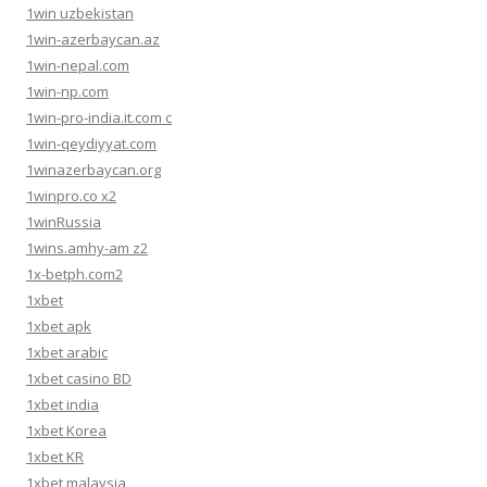
1win uzbekistan
1win-azerbaycan.az
1win-nepal.com
1win-np.com
1win-pro-india.it.com c
1win-qeydiyyat.com
1winazerbaycan.org
1winpro.co x2
1winRussia
1wins.amhy-am z2
1x-betph.com2
1xbet
1xbet apk
1xbet arabic
1xbet casino BD
1xbet india
1xbet Korea
1xbet KR
1xbet malaysia