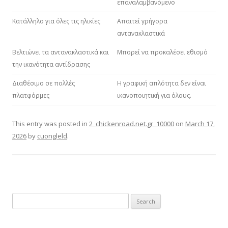
επαναλαμβανόμενο
Κατάλληλο για όλες τις ηλικίες
Απαιτεί γρήγορα
αντανακλαστικά
Βελτιώνει τα αντανακλαστικά και
Μπορεί να προκαλέσει εθισμό
την ικανότητα αντίδρασης
Διαθέσιμο σε πολλές
Η γραφική απλότητα δεν είναι
πλατφόρμες
ικανοποιητική για όλους.
This entry was posted in
2_chickenroad.net.gr_10000
on
March 17,
2026
by
cuongleld
.
Search
for: