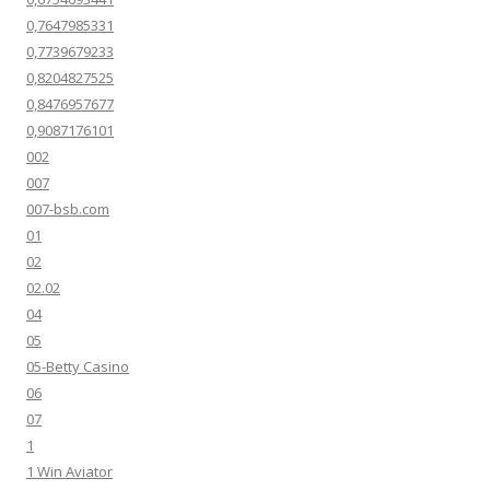
0,7647985331
0,7739679233
0,8204827525
0,8476957677
0,9087176101
002
007
007-bsb.com
01
02
02.02
04
05
05-Betty Casino
06
07
1
1 Win Aviator