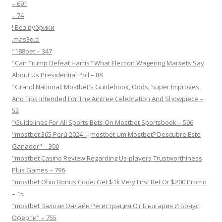
– 691
– 74
! Без рубрики
.mas3d.cl
"188bet – 347
"Can Trump Defeat Harris? What Election Wagering Markets Say
About Us Presidential Poll – 88
"Grand National: Mostbet's Guidebook, Odds, Super Improves
And Tips Intended For The Aintree Celebration And Showpiece –
52
"Guidelines For All Sports Bets On Mostbet Sportsbook – 596
"mostbet 365 Perú 2024 ️: ¿mostbet Um Mostbet? Descubre Este
Ganador" – 300
"mostbet Casino Review Regarding Us-players Trustworthiness
Plus Games – 796
"mostbet Ohio Bonus Code: Get $1k Very First Bet Or $200 Promo
– 15
"mostbet Залози Онлайн Регистрация От България И Бонус
Оферти" – 755