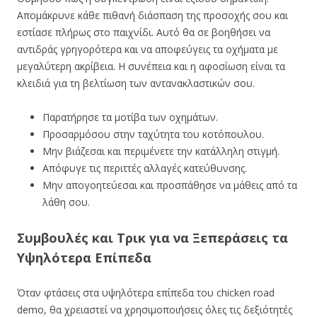
Απομάκρυνε κάθε πιθανή διάσπαση της προσοχής σου και
εστίασε πλήρως στο παιχνίδι. Αυτό θα σε βοηθήσει να
αντιδράς γρηγορότερα και να αποφεύγεις τα οχήματα με
μεγαλύτερη ακρίβεια. Η συνέπεια και η αφοσίωση είναι τα
κλειδιά για τη βελτίωση των αντανακλαστικών σου.
Παρατήρησε τα μοτίβα των οχημάτων.
Προσαρμόσου στην ταχύτητα του κοτόπουλου.
Μην βιάζεσαι και περιμένετε την κατάλληλη στιγμή.
Απόφυγε τις περιττές αλλαγές κατεύθυνσης.
Μην απογοητεύεσαι και προσπάθησε να μάθεις από τα
λάθη σου.
Συμβουλές και Τρικ για να Ξεπεράσεις τα
Υψηλότερα Επίπεδα
Όταν φτάσεις στα υψηλότερα επίπεδα του chicken road
demo, θα χρειαστεί να χρησιμοποιήσεις όλες τις δεξιότητές