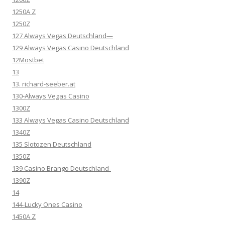
1250A Z
1250Z
127 Always Vegas Deutschland—
129 Always Vegas Casino Deutschland
12Mostbet
13
13. richard-seeber.at
130-Always Vegas Casino
1300Z
133 Always Vegas Casino Deutschland
1340Z
135 Slotozen Deutschland
1350Z
139 Casino Brango Deutschland-
1390Z
14
144-Lucky Ones Casino
1450A Z