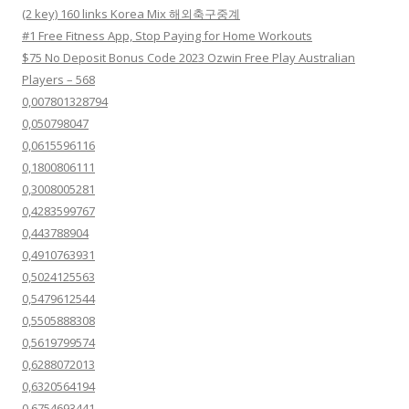
(2 key) 160 links Korea Mix 해외축구중계
#1 Free Fitness App, Stop Paying for Home Workouts
$75 No Deposit Bonus Code 2023 Ozwin Free Play Australian
Players – 568
0,007801328794
0,050798047
0,0615596116
0,1800806111
0,3008005281
0,4283599767
0,443788904
0,4910763931
0,5024125563
0,5479612544
0,5505888308
0,5619799574
0,6288072013
0,6320564194
0,6754693441