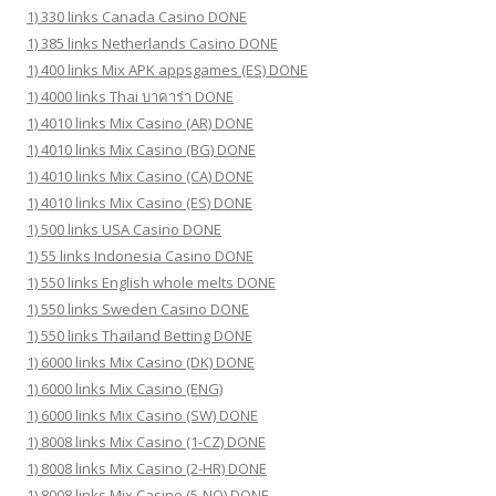
1) 330 links Canada Casino DONE
1) 385 links Netherlands Casino DONE
1) 400 links Mix APK appsgames (ES) DONE
1) 4000 links Thai บาคาร่า DONE
1) 4010 links Mix Casino (AR) DONE
1) 4010 links Mix Casino (BG) DONE
1) 4010 links Mix Casino (CA) DONE
1) 4010 links Mix Casino (ES) DONE
1) 500 links USA Casino DONE
1) 55 links Indonesia Casino DONE
1) 550 links English whole melts DONE
1) 550 links Sweden Casino DONE
1) 550 links Thailand Betting DONE
1) 6000 links Mix Casino (DK) DONE
1) 6000 links Mix Casino (ENG)
1) 6000 links Mix Casino (SW) DONE
1) 8008 links Mix Casino (1-CZ) DONE
1) 8008 links Mix Casino (2-HR) DONE
1) 8008 links Mix Casino (5-NO) DONE