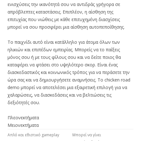
ενισχύσεις την ικανότητά σου να αντιδράς γρήγορα σε
απρόβλεπτες καταστάσεις. Επιπλέον, η αίσθηση της
επιτυχίας που νιώθεις με κάθε επιτυχημένη διασχίσεις
μπορεί να σου προσφέρει μια αίσθηση αυτοπεποίθησης.
Το παιχνίδι αυτό είναι κατάλληλο για άτομα όλων των
ηλικιών και επιπέδων εμπειρίας. Μπορείς να το παίξεις
μόνος σου ή με τους φίλους σου και να δείτε ποιος θα
καταφέρει να φτάσει στο υψηλότερο σκορ. Είναι ένας
διασκεδαστικός και κοινωνικός τρόπος για να περάσετε την
ώρα σας και να δημιουργήσετε αναμνήσεις. Το chicken road
demo μπορεί να αποτελέσει μια εξαιρετική επιλογή για να
χαλαρώσεις, να διασκεδάσεις και να βελτιώσεις τις
δεξιότητές σου.
Πλεονεκτήματα
Μειονεκτήματα
Απλό και εθιστικό gameplay
Μπορεί να γίνει