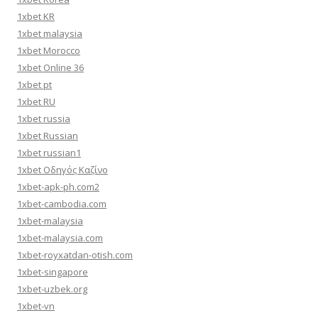
1xbet KR
1xbet malaysia
1xbet Morocco
1xbet Online 36
1xbet pt
1xbet RU
1xbet russia
1xbet Russian
1xbet russian1
1xbet Οδηγός Καζίνο
1xbet-apk-ph.com2
1xbet-cambodia.com
1xbet-malaysia
1xbet-malaysia.com
1xbet-royxatdan-otish.com
1xbet-singapore
1xbet-uzbek.org
1xbet-vn