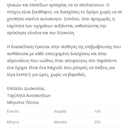
ηλικιών και επιπέδων εμπειρίας να το απολαύσουν. Ο
στόχος είναι ξεκάθαρος: να διασχίσεις το δρόμο χωρίς να σε
χτυπήσει κανένα αυτοκίνητο. Ωστόσο, όσο προχωράς, η
ταχύτητα των οχημάτων αυξάνεται, καθιστώντας την
πρόκληση ολοένα και πιο δύσκολη.
Η διασκέδαση έγκειται στην αίσθηση της επιβράβευσης που
αισθάνεσαι με κάθε επιτυχημένη διασχίσεις και στην
αδρεναλίνη που νιώθεις όταν αποφεύγεις στο παράπέντε
ένα όχημα. Είναι ένα παιχνίδι που μπορείς να παίξεις για
λίγα λεπτά ή για ώρες, χωρίς να βαρεθείς.
Επίπεδο Δυσκολίας
Ταχύτητα Αυτοκινήτων
Μέγιστοι Πόντοι
Εύκολο
Χαμηλή
100
Μέτριο
Μεσαία
250