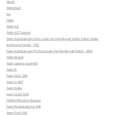
1bet5
1Mostbet
1w
1Win
1Win AZ
1Win AZ Casino
1win Azerbaycan Giriş Login Və Qeydiyyat Yukle Ogun State
Archiving Portal – 535
1win Azerbaycan Proloq Login Və Qeydiyyat Yukle – 828
1Win Brasil
1win casino spanish
1win fr
1win Giris 386
1win In 947
1win India
1win Login 539
1WIN Official In Russia
1win Registratsiya 708
1win Sayt 395