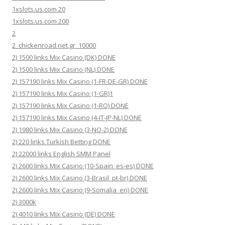
1xslots.us.com 20
1xslots.us.com 200
2
2_chickenroad.net.gr_10000
2) 1500 links Mix Casino (DK) DONE
2) 1500 links Mix Casino (NL) DONE
2) 157190 links Mix Casino (1-FR-DE-GR) DONE
2) 157190 links Mix Casino (1-GR)1
2) 157190 links Mix Casino (1-RO) DONE
2) 157190 links Mix Casino (4-IT-JP-NL) DONE
2) 1980 links Mix Casino (3-NO-2) DONE
2) 220 links Turkish Betting DONE
2) 22000 links English SMM Panel
2) 2600 links Mix Casino (10-Spain_es-es) DONE
2) 2600 links Mix Casino (3-Brasil_pt-br) DONE
2) 2600 links Mix Casino (9-Somalia_en) DONE
2) 3000k
2) 4010 links Mix Casino (DE) DONE