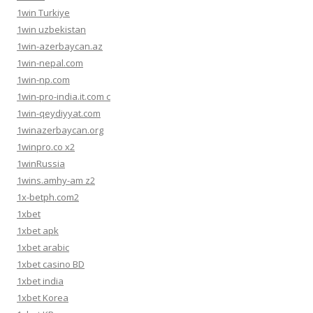
1win Turkiye
1win uzbekistan
1win-azerbaycan.az
1win-nepal.com
1win-np.com
1win-pro-india.it.com c
1win-qeydiyyat.com
1winazerbaycan.org
1winpro.co x2
1winRussia
1wins.amhy-am z2
1x-betph.com2
1xbet
1xbet apk
1xbet arabic
1xbet casino BD
1xbet india
1xbet Korea