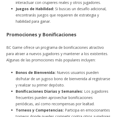
interactuar con crupieres reales y otros jugadores.
Juegos de Habilidad:
Si buscas un desafío adicional,
encontrarás juegos que requieren de estrategia y
habilidad para ganar.
Promociones y Bonificaciones
BC Game ofrece un programa de bonificaciones atractivo
para atraer a nuevos jugadores y mantener a los existentes.
Algunas de las promociones más populares incluyen:
Bonos de Bienvenida:
Nuevos usuarios pueden
disfrutar de un jugoso bono de bienvenida al registrarse
y realizar su primer depósito.
Bonificaciones Diarias y Semanales:
Los jugadores
frecuentes pueden aprovechar bonificaciones
periódicas, así como recompensas por lealtad.
Torneos y Competencias:
Participa en emocionantes
torneos donde puedes competir contra otros jugadores