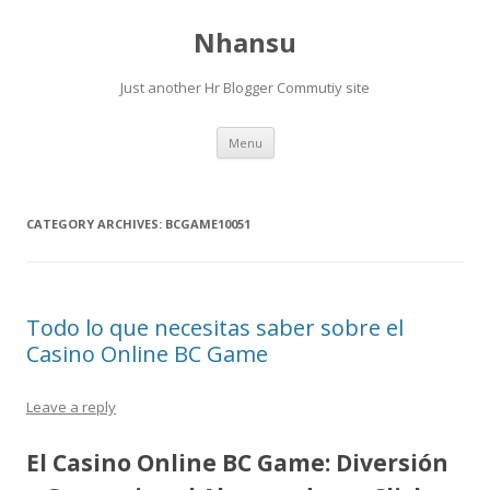
Nhansu
Just another Hr Blogger Commutiy site
Skip to content
Menu
CATEGORY ARCHIVES:
BCGAME10051
Todo lo que necesitas saber sobre el
Casino Online BC Game
Leave a reply
El Casino Online BC Game: Diversión