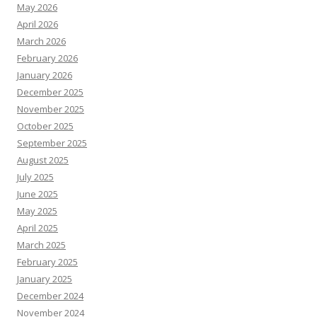
May 2026
April 2026
March 2026
February 2026
January 2026
December 2025
November 2025
October 2025
September 2025
August 2025
July 2025
June 2025
May 2025
April 2025
March 2025
February 2025
January 2025
December 2024
November 2024