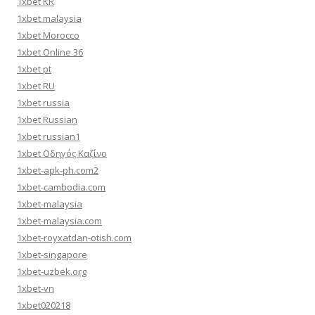
1xbet KR
1xbet malaysia
1xbet Morocco
1xbet Online 36
1xbet pt
1xbet RU
1xbet russia
1xbet Russian
1xbet russian1
1xbet Οδηγός Καζίνο
1xbet-apk-ph.com2
1xbet-cambodia.com
1xbet-malaysia
1xbet-malaysia.com
1xbet-royxatdan-otish.com
1xbet-singapore
1xbet-uzbek.org
1xbet-vn
1xbet020218