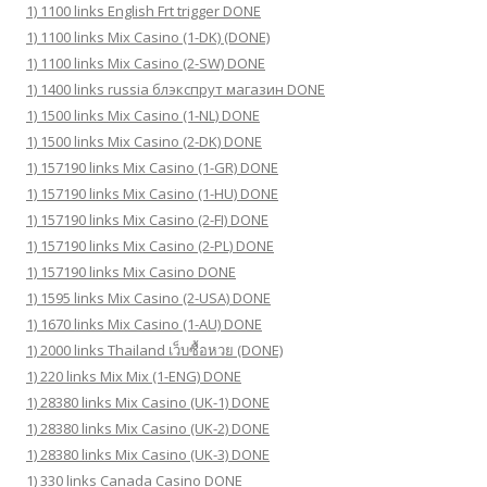
1) 1100 links English Frt trigger DONE
1) 1100 links Mix Casino (1-DK) (DONE)
1) 1100 links Mix Casino (2-SW) DONE
1) 1400 links russia блэкспрут магазин DONE
1) 1500 links Mix Casino (1-NL) DONE
1) 1500 links Mix Casino (2-DK) DONE
1) 157190 links Mix Casino (1-GR) DONE
1) 157190 links Mix Casino (1-HU) DONE
1) 157190 links Mix Casino (2-FI) DONE
1) 157190 links Mix Casino (2-PL) DONE
1) 157190 links Mix Casino DONE
1) 1595 links Mix Casino (2-USA) DONE
1) 1670 links Mix Casino (1-AU) DONE
1) 2000 links Thailand เว็บซื้อหวย (DONE)
1) 220 links Mix Mix (1-ENG) DONE
1) 28380 links Mix Casino (UK-1) DONE
1) 28380 links Mix Casino (UK-2) DONE
1) 28380 links Mix Casino (UK-3) DONE
1) 330 links Canada Casino DONE