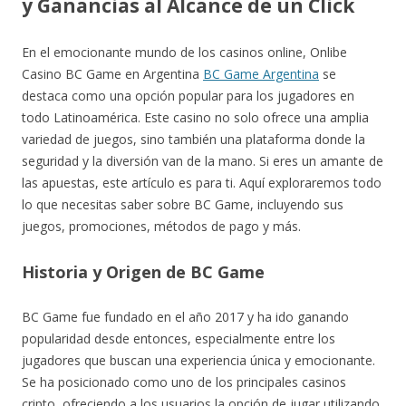
y Ganancias al Alcance de un Click
En el emocionante mundo de los casinos online, Onlibe
Casino BC Game en Argentina
BC Game Argentina
se
destaca como una opción popular para los jugadores en
todo Latinoamérica. Este casino no solo ofrece una amplia
variedad de juegos, sino también una plataforma donde la
seguridad y la diversión van de la mano. Si eres un amante de
las apuestas, este artículo es para ti. Aquí exploraremos todo
lo que necesitas saber sobre BC Game, incluyendo sus
juegos, promociones, métodos de pago y más.
Historia y Origen de BC Game
BC Game fue fundado en el año 2017 y ha ido ganando
popularidad desde entonces, especialmente entre los
jugadores que buscan una experiencia única y emocionante.
Se ha posicionado como uno de los principales casinos
cripto, ofreciendo a los usuarios la opción de jugar utilizando