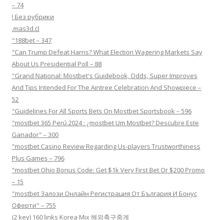
– 74
! Без рубрики
.mas3d.cl
"188bet – 347
"Can Trump Defeat Harris? What Election Wagering Markets Say
About Us Presidential Poll – 88
"Grand National: Mostbet's Guidebook, Odds, Super Improves
And Tips Intended For The Aintree Celebration And Showpiece –
52
"Guidelines For All Sports Bets On Mostbet Sportsbook – 596
"mostbet 365 Perú 2024 ️: ¿mostbet Um Mostbet? Descubre Este
Ganador" – 300
"mostbet Casino Review Regarding Us-players Trustworthiness
Plus Games – 796
"mostbet Ohio Bonus Code: Get $1k Very First Bet Or $200 Promo
– 15
"mostbet Залози Онлайн Регистрация От България И Бонус
Оферти" – 755
(2 key) 160 links Korea Mix 해외축구중계