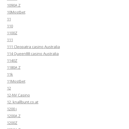
1090A Z
10Mostbet
11
110
1100Z
111
111 Cleopatra casino Australia
114 Queen88 casino Australia
1140Z
1180A Z
11k
11Mostbet
12
12-NV Casino
12. knallbunt.co.at
1200 i
1200A Z
1200Z