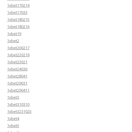
1xbet170214
1xbet17033
1xbet180215
1xbet180216
1xbet19
1xbet2
1xbet200217
1xbet220219
1xbet23021
1xbet24036
1xbet28041
1xbet29031
1xbet290411
1xbet3
1xbet310310
1xbet3231025
1xbet4
1xbet5