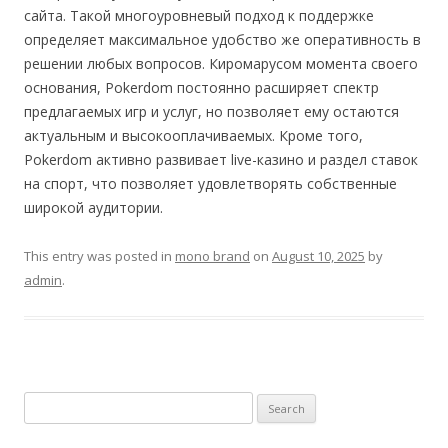
сайта. Такой многоуровневый подход к поддержке
определяет максимальное удобство же оперативность в
решении любых вопросов. Киромарусом момента своего
основания, Pokerdom постоянно расширяет спектр
предлагаемых игр и услуг, но позволяет ему остаются
актуальным и высокооплачиваемых. Кроме того,
Pokerdom активно развивает live-казино и раздел ставок
на спорт, что позволяет удовлетворять собственные
широкой аудитории.
This entry was posted in
mono brand
on
August 10, 2025
by
admin
.
Search
for: