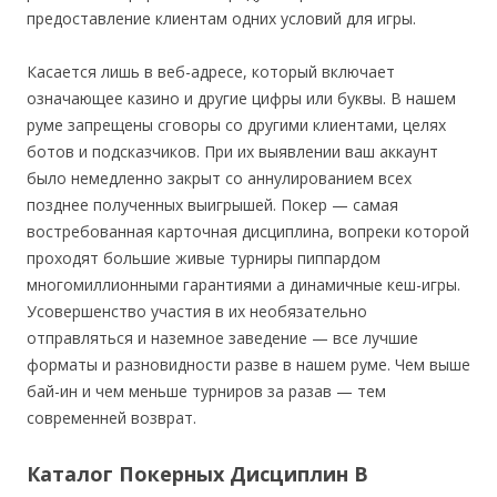
предоставление клиентам одних условий для игры.
Касается лишь в веб-адресе, который включает
означающее казино и другие цифры или буквы. В нашем
руме запрещены сговоры со другими клиентами, целях
ботов и подсказчиков. При их выявлении ваш аккаунт
было немедленно закрыт со аннулированием всех
позднее полученных выигрышей. Покер — самая
востребованная карточная дисциплина, вопреки которой
проходят большие живые турниры пиппардом
многомиллионными гарантиями а динамичные кеш-игры.
Усовершенство участия в их необязательно
отправляться и наземное заведение — все лучшие
форматы и разновидности разве в нашем руме. Чем выше
бай-ин и чем меньше турниров за разав — тем
современней возврат.
Каталог Покерных Дисциплин В