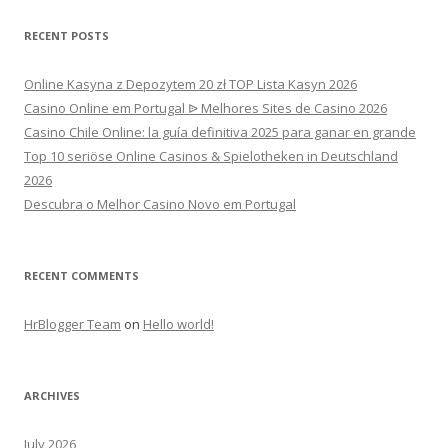
RECENT POSTS
Online Kasyna z Depozytem 20 zł TOP Lista Kasyn 2026
Casino Online em Portugal ᐉ Melhores Sites de Casino 2026
Casino Chile Online: la guía definitiva 2025 para ganar en grande
Top 10 seriöse Online Casinos & Spielotheken in Deutschland
2026
Descubra o Melhor Casino Novo em Portugal
RECENT COMMENTS
HrBlogger Team
on
Hello world!
ARCHIVES
July 2026