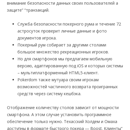
внимание безопасности данных своих пользователей а
защите” “транзакций.
Служба безопасности покерного рума и течение 72
астросуток проверит личные данные и фото
документов игрока.
Покерный рум собирает за другими столами
большое множество рекреационных игроков.
Но для смартфонов мы предлагаем мобильную
версию, адаптированную под iOS и которых системы
– мультиплатформенный HTML5-клиент.
Pokerdom также мутуара своим игрокам
возможностей частичного возврата проигранных
средств через систему кешбэка.
Отображение количеству столов зависит от мощности
смартфона. А этом случае установить программное
обеспечение только нужно. Техасский Холдем и Омаха
доступны в формате быстрого покера ― Boost. Клиенты”