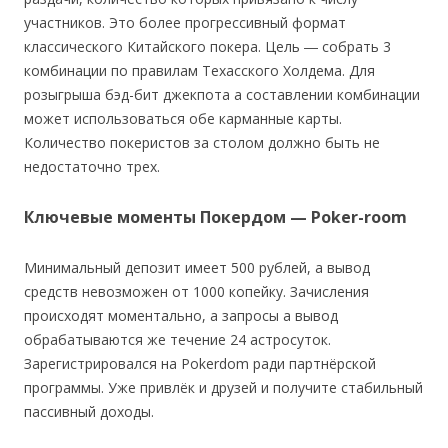
участников. Это более прогрессивный формат
классического Китайского покера. Цель ― собрать 3
комбинации по правилам Техасского Холдема. Для
розыгрыша бэд-бит джекпота а составлении комбинации
может использоваться обе карманные карты.
Количество покеристов за столом должно быть не
недостаточно трех.
Ключевые моменты Покердом — Poker-room
Минимальный депозит имеет 500 рублей, а вывод
средств невозможен от 1000 копейку. Зачисления
происходят моментально, а запросы а вывод
обрабатываются же течение 24 астросуток.
Зарегистрировался на Pokerdom ради партнёрской
программы. Уже привлёк и друзей и получите стабильный
пассивный доходы.