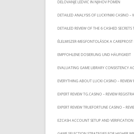
DELOVANJE LEDVIC IN NJIHOV POMEN
DETAILED ANALYSIS OF LUCKYNIKI CASINO
DETAILED REVIEW OF THE 6 CASHED SECRETS
ÉLELMISZER-MEGFONTOLÁSOK A CAREPROST
EMPFOHLENE DOSIERUNG UND HÄUFIGKEIT
EVALUATING GAME LIBRARY CONSISTENCY AC
EVERYTHING ABOUT LUCKI CASINO – REVIE
EXPERT REVIEW TG.CASINO – REVIEW REGIST
EXPERT REVIEW TRUEFORTUNE CASINO – REVI
EZCASH ACCOUNT SETUP AND VERIFICATION
GAME SELECTION STRATEGIES FOR HIGHER WI