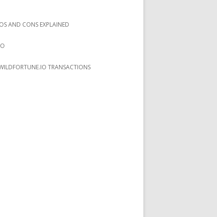
OS AND CONS EXPLAINED
CO
WILDFORTUNE.IO TRANSACTIONS