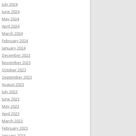
July 2024
June 2024
May 2024
April 2024
March 2024
February 2024
January 2024
December 2023
November 2023
October 2023
September 2023
August 2023
July 2023
June 2023
May 2023
April 2023
March 2023
February 2023
January 2023