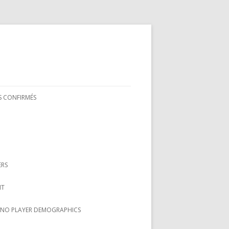
S CONFIRMÉS
ERS
NT
SINO PLAYER DEMOGRAPHICS