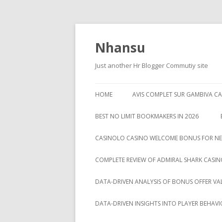
Nhansu
Just another Hr Blogger Commutiy site
HOME
AVIS COMPLET SUR GAMBIVA CA
BEST NO LIMIT BOOKMAKERS IN 2026
CASINOLO CASINO WELCOME BONUS FOR NE
COMPLETE REVIEW OF ADMIRAL SHARK CASINO
DATA-DRIVEN ANALYSIS OF BONUS OFFER VA
DATA-DRIVEN INSIGHTS INTO PLAYER BEHAV