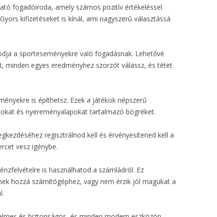
tó fogadóiroda, amely számos pozitív értékeléssel
yors kifizetéseket is kínál, ami nagyszerű választássá
dja a sporteseményekre való fogadásnak. Lehetővé
t, minden egyes eredményhez szorzót válassz, és tétet
ényekre is építhetsz. Ezek a játékok népszerű
okokat és nyereményalapokat tartalmazó bögréket.
kezdéséhez regisztrálnod kell és érvényesítened kell a
ercet vesz igénybe.
énzfelvételre is használhatod a számládról. Ez
nek hozzá számítógéphez, vagy nem érzik jól magukat a
l.
elmes és biztonságos, és minden modern eszközön