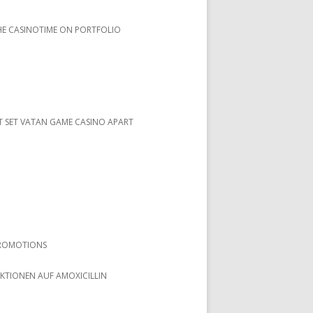
HE CASINOTIME ON PORTFOLIO
AT SET VATAN GAME CASINO APART
PROMOTIONS
AKTIONEN AUF AMOXICILLIN