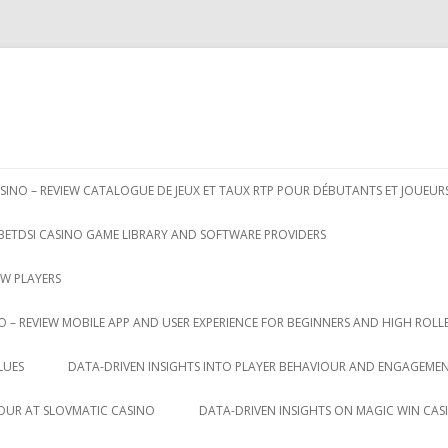
Skip to content
SINO – REVIEW CATALOGUE DE JEUX ET TAUX RTP POUR DÉBUTANTS ET JOUEUR
BETDSI CASINO GAME LIBRARY AND SOFTWARE PROVIDERS
W PLAYERS
 – REVIEW MOBILE APP AND USER EXPERIENCE FOR BEGINNERS AND HIGH ROLL
LUES
DATA-DRIVEN INSIGHTS INTO PLAYER BEHAVIOUR AND ENGAGEME
IOUR AT SLOVMATIC CASINO
DATA-DRIVEN INSIGHTS ON MAGIC WIN CA