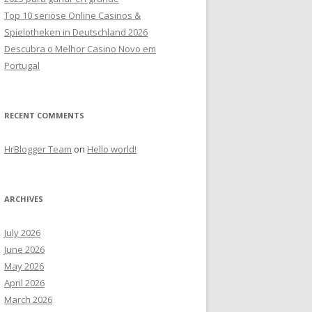
Top 10 seriöse Online Casinos &
Spielotheken in Deutschland 2026
Descubra o Melhor Casino Novo em
Portugal
RECENT COMMENTS
HrBlogger Team
on
Hello world!
ARCHIVES
July 2026
June 2026
May 2026
April 2026
March 2026