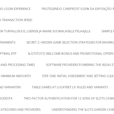
O LOGIN EXPERIENCE
PROTEGENDO CAREPROST 0.03% DA EXPOSIÇÃO 
D TRANSACTION SPEED
 TURVALLISUUS, LISENSSI JA MAINE SUOMALAISILLE PELAAJILLE
SAMPLE 
OURNAMENTS
SECRET 2: HIDDEN GAME SELECTION STRATEGIES FOR MAXIM
OPTIMAL RTP
SLOTSTOTO WELCOME BONUS AND PROMOTIONAL OFFERS
AND PROCESSING TIMES
SOFTWARE PROVIDERS POWERING THE VEGAS ST
ND MINIMUM AMOUNTS
STEP ONE: INITIAL ASSESSMENT AND SETTING CLEA
ND VARIANTEN
TABLE GAMES AT LUCKYBET.LV: RULES AND VARIANTS
KUUDESTA
TWO-FACTOR AUTHENTICATION FOR 12 SONS OF SLOTS CASI
ATEGORIES AND PROVIDERS
UNDERSTANDING THE SLOTS GARDEN CASI