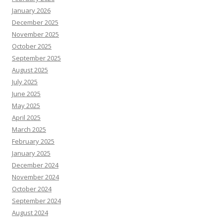
January 2026
December 2025
November 2025
October 2025
September 2025
August 2025
July 2025
June 2025
May 2025
April 2025
March 2025
February 2025
January 2025
December 2024
November 2024
October 2024
September 2024
August 2024