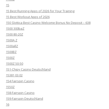
15
15 Best Running Apps of 2026 for Your Training
15 Best Workout Apps of 2026
150 Slottica Best Casino Welcome Bonus No Deposit – 638
1500 300baZ
1500 80-20Z
1500A Z
1500allZ
1500BZ
1500Z
1500Z 50-50
151-Chipy Casino Deutschland
15381 03.02
154 Fairspin Casino
1550Z
158-Fairspin Casino
159-Fairspin Deutschland
16