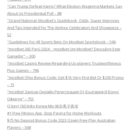
"Can Trump Defeat Harris? What Election Wagering Markets Say
About Us Presidential Poll – 88
"Grand National: Mostbet's Guidebook, Odds, Super Improves
And Tips Intended For The Aintree Celebration And Showpiece –
52
"Guidelines For All Sports Bets On Mostbet Sportsbook – 596
"mostbet 365 Perú 2024 ️: ¿mostbet Um Mostbet? Descubre Este
Ganador" – 300
"mostbet Casino Review Regarding Us-players Trustworthiness
Plus Games – 796
"mostbet Ohio Bonus Code: Get $1k Very First Bet Or $200 Promo
– 15
"mostbet Залози Онлайн Регистрация От България И Бонус
Оферти" – 755
(2 key) 160 links Korea Mix 해외축구중계
#1 Free Fitness App, Stop Paying for Home Workouts
$75 No Deposit Bonus Code 2023 Ozwin Free Play Australian
Players – 568