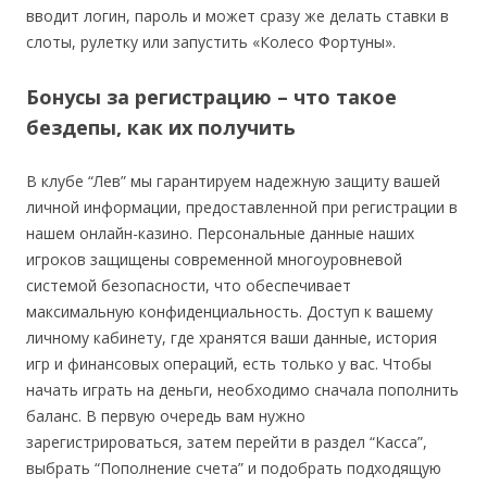
вводит логин, пароль и может сразу же делать ставки в
слоты, рулетку или запустить «Колесо Фортуны».
Бонусы за регистрацию – что такое
бездепы, как их получить
В клубе “Лев” мы гарантируем надежную защиту вашей
личной информации, предоставленной при регистрации в
нашем онлайн-казино. Персональные данные наших
игроков защищены современной многоуровневой
системой безопасности, что обеспечивает
максимальную конфиденциальность. Доступ к вашему
личному кабинету, где хранятся ваши данные, история
игр и финансовых операций, есть только у вас. Чтобы
начать играть на деньги, необходимо сначала пополнить
баланс. В первую очередь вам нужно
зарегистрироваться, затем перейти в раздел “Касса”,
выбрать “Пополнение счета” и подобрать подходящую