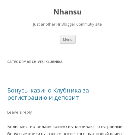
Nhansu
Just another Hr Blogger Commutiy site
Skip to content
Menu
CATEGORY ARCHIVES:
KLUBNIKA
Бонусы казино Клубника за
регистрацию и депозит
Leave a reply
Большинство онлайн-казино выплачивают отыгранные
бонусные кредиты только после того, как новый клиент