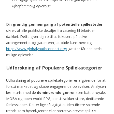
uforglemmelig oplevelse.
Din
grundig gennemgang af potentielle spillesteder
sikrer, at alle praktiske detaljer fra catering til teknik er
dækket. Dette giver dig ro til at fokusere på selve
arrangementet og garanterer, at både kunstnere og
https://www.globalyouthconnect.org/
gæster får den bedst
mulige oplevelse.
Udforskning af Populære Spillekategorier
Udforskning af populære spillekategorier er afgørende for at
forstå markedet og skabe engagerende oplevelser. Analysen
bør starte med de
dominerende genrer
som battle royale,
MOBA og open-world RPG, der tiltrækker store, dedikerede
fællesskaber. Det er lige så vigtigt at identificere spirende
trends som hybrid-genrer eller narrative-drevne spil.
En