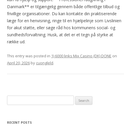
Danmark** er tilgængelig gennem både offentlige tilbud og
frivillige organisationer. Du kan kontakte din praktiserende
læge for en henvisning, ringe til en hjælpelinje som Livslinien
for akut støtte, eller søge råd hos kommunens social- og
sundhedsforvaltning. Husk, at det er et tegn på styrke at
række ud.
This entry was posted in
1) 6000 links Mix Casino (DK) DONE
on
April 20, 2026
by
cuongleld
.
Search
for:
RECENT POSTS