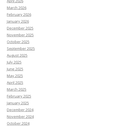
April 2026
March 2026
February 2026
January 2026
December 2025
November 2025
October 2025
September 2025
August 2025
July 2025
June 2025
May 2025
April 2025
March 2025
February 2025
January 2025
December 2024
November 2024
October 2024