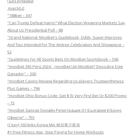
! Без рубрики
.mas3d.cl
"188bet – 347
"Can Trump Defeat Harris? What Election Wagering Markets Say
About Us Presidential Poll – 88
"Grand National: Mostbet's Guidebook, Odds, Super Improves
And Tips Intended For The Aintree Celebration And Showpiece –
52
"Guidelines For All Sports Bets On Mostbet Sportsbook – 596
"mostbet 365 Perú 2024 ️: ¿mostbet Um Mostbet? Descubre Este
Ganador" – 300
"mostbet Casino Review Regarding Us-players Trustworthiness
Plus Games – 796
"mostbet Ohio Bonus Code: Get $1k Very First Bet Or $200 Promo
– 15
"mostbet Залози Онлайн Регистрация От България И Бонус
Оферти" – 755
(2 key) 160 links Korea Mix 해외축구중계
#1 Free Fitness App, Stop Paying for Home Workouts