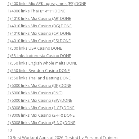
1) 400 links Mix APK appsgames (ES) DONE
1) 4000 links Thai บาคาร่า DONE
1) 4010 links Mix Casino (AR) DONE
1) 4010 links Mix Casino (BG) DONE
1) 4010 links Mix Casino (CA) DONE
1) 4010 links Mix Casino (ES) DONE
1) 500 links USA Casino DONE
1) 55 links Indonesia Casino DONE
1) 550 links English whole melts DONE
1) 550 links Sweden Casino DONE
1) 550 links Thailand Betting DONE
1) 6000 links Mix Casino (DK) DONE
1) 6000 links Mix Casino (ENG)
1) 6000 links Mix Casino (SW) DONE
1) 8008 links Mix Casino (1-CZ) DONE
1) 8008 links Mix Casino (2-HR) DONE
1) 8008 links Mix Casino (5-NO) DONE
10
10 Best Workout Apps of 2026, Tested by Personal Trainers