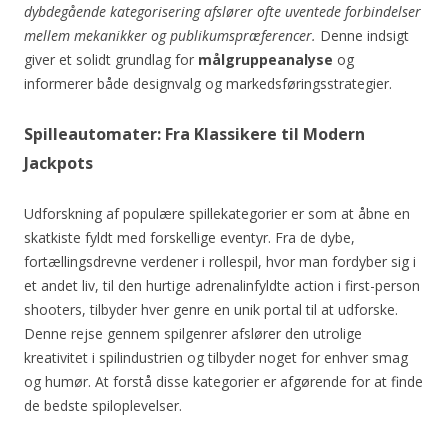
dybdegående kategorisering afslører ofte uventede forbindelser
mellem mekanikker og publikumspræferencer.
Denne indsigt
giver et solidt grundlag for
målgruppeanalyse
og
informerer både designvalg og markedsføringsstrategier.
Spilleautomater: Fra Klassikere til Modern
Jackpots
Udforskning af populære spillekategorier er som at åbne en
skatkiste fyldt med forskellige eventyr. Fra de dybe,
fortællingsdrevne verdener i rollespil, hvor man fordyber sig i
et andet liv, til den hurtige adrenalinfyldte action i first-person
shooters, tilbyder hver genre en unik portal til at udforske.
Denne rejse gennem spilgenrer afslører den utrolige
kreativitet i spilindustrien og tilbyder noget for enhver smag
og humør. At forstå disse kategorier er afgørende for at finde
de bedste spiloplevelser.