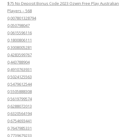
$75 No Deposit Bonus Code 2023 Ozwin Free Play Australian
Players – 568
0,007801328794
0,050798047
0,0615596116
0,1800806111
0,3008005281
0,4283599767
0,443788904
0,4910763931
0,5024125563
0,5479612544
0,5505888308
0,5619799574
0,6288072013
0,6320564194
0,6754693441
0,7647985331
0,7739679233