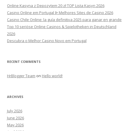
Online Kasyna z Depozytem 20 zł TOP Lista Kasyn 2026
Casino Online em Portugal ᐉ Melhores Sites de Casino 2026
Casino Chile Online: la guía definitiva 2025 para ganar en grande
Top 10 seriöse Online Casinos & Spielotheken in Deutschland
2026
Descubra o Melhor Casino Novo em Portugal
RECENT COMMENTS
HrBlogger Team
on
Hello world!
ARCHIVES
July 2026
June 2026
May 2026