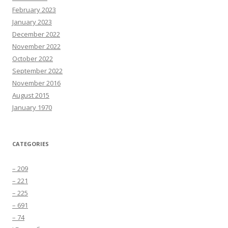
February 2023
January 2023
December 2022
November 2022
October 2022
September 2022
November 2016
August 2015
January 1970
CATEGORIES
– 209
– 221
– 225
– 691
– 74