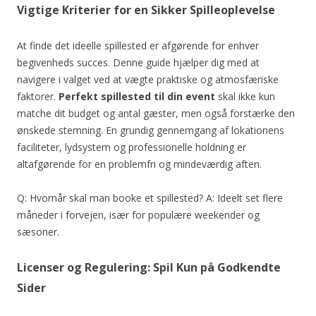
Vigtige Kriterier for en Sikker Spilleoplevelse
At finde det ideelle spillested er afgørende for enhver
begivenheds succes. Denne guide hjælper dig med at
navigere i valget ved at vægte praktiske og atmosfæriske
faktorer.
Perfekt spillested til din event
skal ikke kun
matche dit budget og antal gæster, men også forstærke den
ønskede stemning. En grundig gennemgang af lokationens
faciliteter, lydsystem og professionelle holdning er
altafgørende for en problemfri og mindeværdig aften.
Q: Hvornår skal man booke et spillested? A: Ideelt set flere
måneder i forvejen, især for populære weekender og
sæsoner.
Licenser og Regulering: Spil Kun på Godkendte
Sider