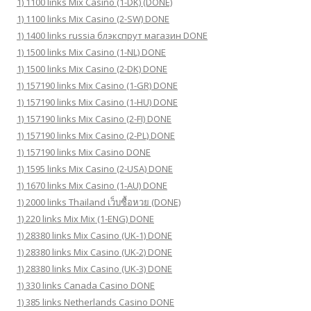
1) 1100 links Mix Casino (1-DK) (DONE)
1) 1100 links Mix Casino (2-SW) DONE
1) 1400 links russia блэкспрут магазин DONE
1) 1500 links Mix Casino (1-NL) DONE
1) 1500 links Mix Casino (2-DK) DONE
1) 157190 links Mix Casino (1-GR) DONE
1) 157190 links Mix Casino (1-HU) DONE
1) 157190 links Mix Casino (2-FI) DONE
1) 157190 links Mix Casino (2-PL) DONE
1) 157190 links Mix Casino DONE
1) 1595 links Mix Casino (2-USA) DONE
1) 1670 links Mix Casino (1-AU) DONE
1) 2000 links Thailand เว็บซื้อหวย (DONE)
1) 220 links Mix Mix (1-ENG) DONE
1) 28380 links Mix Casino (UK-1) DONE
1) 28380 links Mix Casino (UK-2) DONE
1) 28380 links Mix Casino (UK-3) DONE
1) 330 links Canada Casino DONE
1) 385 links Netherlands Casino DONE