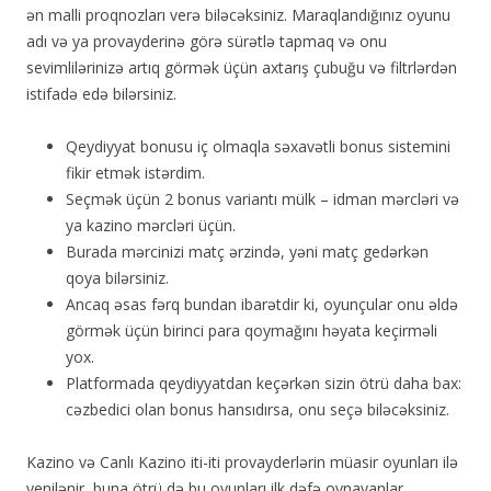
ən malli proqnozları verə biləcəksiniz. Maraqlandığınız oyunu
adı və ya provayderinə görə sürətlə tapmaq və onu
sevimlilərinizə artıq görmək üçün axtarış çubuğu və filtrlərdən
istifadə edə bilərsiniz.
Qeydiyyat bonusu iç olmaqla səxavətli bonus sistemini
fikir etmək istərdim.
Seçmək üçün 2 bonus variantı mülk – idman mərcləri və
ya kazino mərcləri üçün.
Burada mərcinizi matç ərzində, yəni matç gedərkən
qoya bilərsiniz.
Ancaq əsas fərq bundan ibarətdir ki, oyunçular onu əldə
görmək üçün birinci para qoymağını həyata keçirməli
yox.
Platformada qeydiyyatdan keçərkən sizin ötrü daha bax:
cəzbedici olan bonus hansıdırsa, onu seçə biləcəksiniz.
Kazino və Canlı Kazino iti-iti provayderlərin müasir oyunları ilə
yenilənir, buna ötrü də bu oyunları ilk dəfə oynayanlar