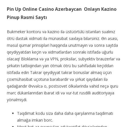
Pin Up Online Casino Azerbaycan ️ Onlayn Kazino
Pinup Rəsmi Saytı
Bukmeker kontoru və kazino ilə üstüörtülü istənilən sualınız
ötrü dəstək xidməti ilə münasibət saxlaya bilərsiniz. Ən əsası,
məsul qumar prinsipləri haqqında unutmayın və sonra saytda
qeydiyyatdan keçin və xidmətlərdən sonrakı istifadə uğurlu
olacaq! Bloklama və ya VPN, proksilər, subyektiv brauzerlər və
şirkətin tətbiqindən yan ötmək ötrü bu səhifədəki keçiddən
istifadə edin Təkrar qeydiyyat təkrar bonuslar almaq üçün
çoxmühasibat uçotuna bərabərdir və şirkət qaydaları ilə
qadağandır Əvvəlcə o, postsovet ölkələrində vahid neçə quru
mərc dükanlarından ibarət idi və vur-tut rusdilli auditoriyaya
yönəlmişdi.
Təqdimat kodu sizə daha daha qarşılanma təqdimatı
almağa imkan borc.
Most bet az oyunçuları adi təsnifat döyüşlərindən