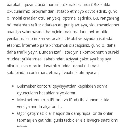
bərəkətli qazanc üçün hansını tökmək lazımdır? Biz elliklə
oxucularımızı proqramdan istifadə etməyə dəvət edirik, çünki
o, mobil cihazlar ötrü ən yaxşı optimallaşdırılıb. Bu, rəngarəng
bölmələrdən rəftar edərkən ən gur işləməyə, slot maşınlarının
axar işə salınmasına, həmçinin məlumatların avtomatik
yenilənməsinə imkan verəcəkdir. Mobil versiyadan istifadə
etsəniz, İnternetə para xərcləməli olacaqsınız, çünki o, daha
daha trafiki yeyir. Bundan izafi, istədiyiniz komponentin sürəkli
müddət yüklənməsi səbəbindən əziyyət çəkməyə başlaya
bilərsiniz və mərcin davamlı müddət qəbul edilməsi
səbəbindən canlı mərc etməyə vaxtınız olmayacaq.
Bukmeker kontoru qeydiyyatdan keçdikdən sonra
oyunçuların hesablarını yoxlamır.
Mostbet endirmə iPhone və iPad cihazlarının elliklə
versiyalarında əlçatandır.
Əgər çatışmazlıqlar haqqında danışırıqsa, onda onları
tapmaq ən çətindir, çünki tətbiqlər əla İsveçrə saatı kimi
işləyir.