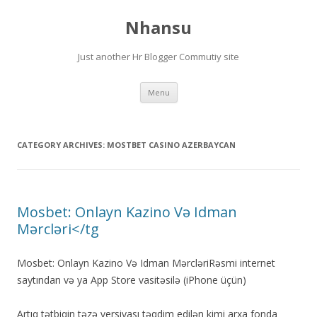
Nhansu
Just another Hr Blogger Commutiy site
Skip to content
Menu
CATEGORY ARCHIVES:
MOSTBET CASINO AZERBAYCAN
Mosbet: Onlayn Kazino Və Idman
Mərcləri</tg
Mosbet: Onlayn Kazino Və Idman MərcləriRəsmi internet
saytından və ya App Store vasitəsilə (iPhone üçün)
Artıq tətbiqin təzə versiyası təqdim edilən kimi arxa fonda