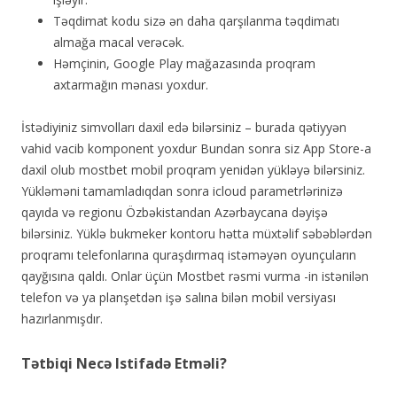
Təqdimat kodu sizə ən daha qarşılanma təqdimatı
almağa macal verəcək.
Həmçinin, Google Play mağazasında proqram
axtarmağın mənası yoxdur.
İstədiyiniz simvolları daxil edə bilərsiniz – burada qətiyyən
vahid vacib komponent yoxdur Bundan sonra siz App Store-a
daxil olub mostbet mobil proqram yenidən yükləyə bilərsiniz.
Yükləməni tamamladıqdan sonra icloud parametrlərinizə
qayıda və regionu Özbəkistandan Azərbaycana dəyişə
bilərsiniz. Yüklə bukmeker kontoru hətta müxtəlif səbəblərdən
proqramı telefonlarına quraşdırmaq istəməyən oyunçuların
qayğısına qaldı. Onlar üçün Mostbet rəsmi vurma -in istənilən
telefon və ya planşetdən işə salına bilən mobil versiyası
hazırlanmışdır.
Tətbiqi Necə Istifadə Etməli?