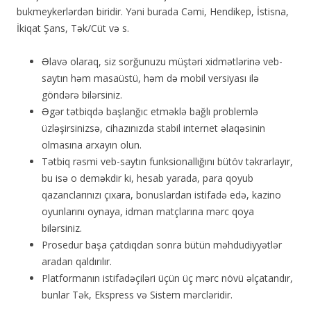
bukmeykerlərdən biridir. Yəni burada Cəmi, Hendikep, İstisna,
İkiqat Şans, Tək/Cüt və s.
Əlavə olaraq, siz sorğunuzu müştəri xidmətlərinə veb-
saytın həm masaüstü, həm də mobil versiyası ilə
göndərə bilərsiniz.
Əgər tətbiqdə başlanğıc etməklə bağlı problemlə
üzləşirsinizsə, cihazınızda stabil internet əlaqəsinin
olmasına arxayın olun.
Tətbiq rəsmi veb-saytın funksionallığını bütöv təkrarlayır,
bu isə o deməkdir ki, hesab yarada, para qoyub
qazanclarınızı çıxara, bonuslardan istifadə edə, kazino
oyunlarını oynaya, idman matçlarına mərc qoya
bilərsiniz.
Prosedur başa çatdıqdan sonra bütün məhdudiyyətlər
aradan qaldırılır.
Platformanın istifadəçiləri üçün üç mərc növü əlçatandır,
bunlar Tək, Ekspress və Sistem mərcləridir.