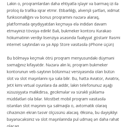
Lakin o, proqramlardan daha ehtiyatla işləyir və barmaq izi ilə
proloq ilə trafikə iqrar etmir. Etibarlılığı, əlverişli şərtləri, xidmət
funksionallığını və bonus proqramını nəzərə alaraq,
platformada qeydiyyatdan keçməyə elə indidən davam
etməyinizi tövsiyə edirik! Bəli, bukmeker kontoru Kurakao
hökumətinin verdiyi lisenziya əsasında fəaliyyət göstərir Rəsmi
internet saytından və ya App Store vasitəsilə (iPhone üçün)
Bu bölməyə keçmək ötrü proqram menyusundakı düyməni
sıxmağınız kifayətdir. Nəzərə alın ki, proqram bukmeker
kontorunun veb-saytının bölünməz versiyasında olan bütün
slot və slot maşınlarını işə sala bilir. Bu, hətta Aviator, Aviatrix,
JetХ kimi virtual oyunlara da aiddir, lakin telefonunuz aşağı
xüsusiyyətə malikdirsə, gecikmələr və sürəkli yükləmə
müddətləri ola bilər. Mostbet mobil proqram vasitəsilə
istənilən slot maşınını işə salmaqla o, avtomatik olaraq
cihazınızın ekran təsvir ölçüsünü alacaq. Əksinə, bu dəyişikliyi
bəyənəcəksiniz və slot maşınlarında pul udmaq ən daha rahat
olacaq.