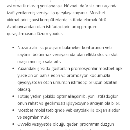
avtomatik olaraq yenilənəcək. Növbəti dəfə siz onu açanda
izafi yenilənmiş versiya ilə qarşılaşacaqsınız. Mostbet
xidmətlərini şəxsi kompüterlərdə istifadə eləmək ötrü
Azərbaycandan olan istifadəçilərin artıq proqram
quraşdırmasına lüzum yoxdur.
Nəzərə alın ki, proqram bukmeker kontorunun veb-
saytının bölünməz versiyasında olan elliklə slot və slot
maşınlarını işə sala bilir.
Yuxarıdakı şəkildə göstərilən promosyonlar mostbet apk
yukle ən ən bahis edən və promosyon kodumuzla
qeydiyyatdan ötən ümumən istifadəçilər üçün əlçatan
olacaq.
Tətbiq yetkin şəkildə optimallaşdırılıb, yəni istifadəçilər
onun rahat və gecikməsiz işləyəcəyinə arxayın ola bilər.
Mostbet mobil tətbiqində veb-saytdakı ilə oxşarı alətlər
və seçimlər mülk.
Əvvəlki vəziyyətdə olduğu qədər, proqramın düzgün