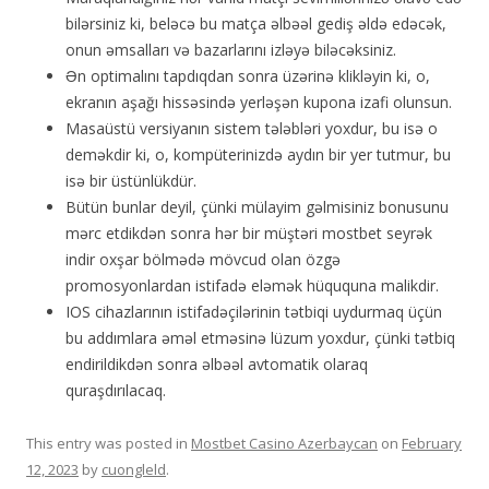
bilərsiniz ki, beləcə bu matça əlbəəl gediş əldə edəcək,
onun əmsalları və bazarlarını izləyə biləcəksiniz.
Ən optimalını tapdıqdan sonra üzərinə klikləyin ki, o,
ekranın aşağı hissəsində yerləşən kupona izafi olunsun.
Masaüstü versiyanın sistem tələbləri yoxdur, bu isə o
deməkdir ki, o, kompüterinizdə aydın bir yer tutmur, bu
isə bir üstünlükdür.
Bütün bunlar deyil, çünki mülayim gəlmisiniz bonusunu
mərc etdikdən sonra hər bir müştəri mostbet seyrək
indir oxşar bölmədə mövcud olan özgə
promosyonlardan istifadə eləmək hüququna malikdir.
IOS cihazlarının istifadəçilərinin tətbiqi uydurmaq üçün
bu addımlara əməl etməsinə lüzum yoxdur, çünki tətbiq
endirildikdən sonra əlbəəl avtomatik olaraq
quraşdırılacaq.
This entry was posted in
Mostbet Casino Azerbaycan
on
February
12, 2023
by
cuongleld
.