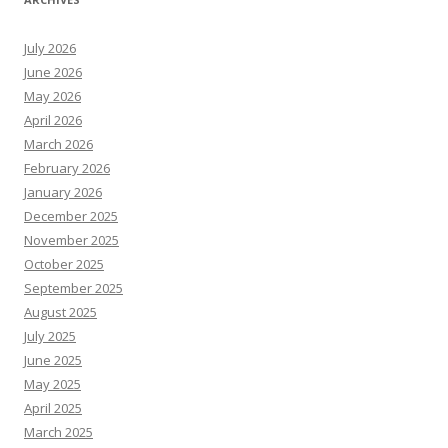
July 2026
June 2026
May 2026
April 2026
March 2026
February 2026
January 2026
December 2025
November 2025
October 2025
September 2025
August 2025
July 2025
June 2025
May 2025
April 2025
March 2025