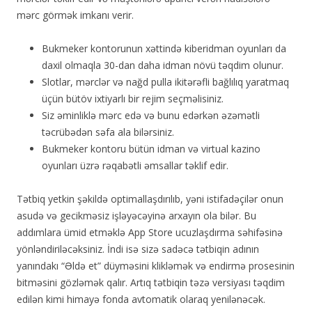
mərc görmək imkanı verir.
Bukmeker kontorunun xəttində kiberidman oyunları da
daxil olmaqla 30-dan daha idman növü təqdim olunur.
Slotlar, mərclər və nağd pulla ikitərəfli bağlılıq yaratmaq
üçün bütöv ixtiyarlı bir rejim seçməlisiniz.
Siz əminliklə mərc edə və bunu edərkən əzəmətli
təcrübədən səfa ala bilərsiniz.
Bukmeker kontoru bütün idman və virtual kazino
oyunları üzrə rəqabətli əmsallar təklif edir.
Tətbiq yetkin şəkildə optimallaşdırılıb, yəni istifadəçilər onun
asudə və gecikməsiz işləyəcəyinə arxayın ola bilər. Bu
addımlara ümid etməklə App Store ucuzlaşdırma səhifəsinə
yönləndiriləcəksiniz. İndi isə sizə sadəcə tətbiqin adının
yanındakı “Əldə et” düyməsini klikləmək və endirmə prosesinin
bitməsini gözləmək qalır. Artıq tətbiqin təzə versiyası təqdim
edilən kimi himayə fonda avtomatik olaraq yenilənəcək.