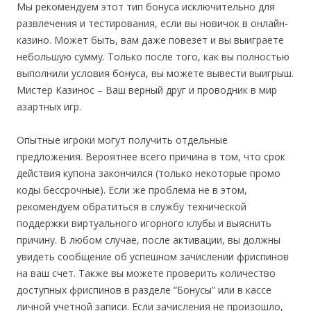
Мы рекомендуем этот тип бонуса исключительно для
развлечения и тестирования, если вы новичок в онлайн-
казино. Может быть, вам даже повезет и вы выиграете
небольшую сумму. Только после того, как вы полностью
выполнили условия бонуса, вы можете вывести выигрыш.
Мистер Казинос – Ваш верный друг и проводник в мир
азартных игр.
Опытные игроки могут получить отдельные
предложения. Вероятнее всего причина в том, что срок
действия купона закончился (только некоторые промо
коды бессрочные). Если же проблема не в этом,
рекомендуем обратиться в службу технической
поддержки виртуального игорного клубы и выяснить
причину. В любом случае, после активации, вы должны
увидеть сообщение об успешном зачислении фриспинов
на ваш счет. Также вы можете проверить количество
доступных фриспинов в разделе “Бонусы” или в кассе
личной учетной записи. Если зачисления не произошло,