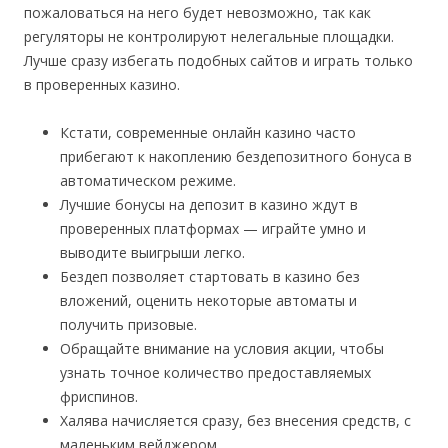
пожаловаться на него будет невозможно, так как
регуляторы не контролируют нелегальные площадки.
Лучше сразу избегать подобных сайтов и играть только
в проверенных казино.
Кстати, современные онлайн казино часто
прибегают к накоплению бездепозитного бонуса в
автоматическом режиме.
Лучшие бонусы на депозит в казино ждут в
проверенных платформах — играйте умно и
выводите выигрыши легко.
Бездеп позволяет стартовать в казино без
вложений, оценить некоторые автоматы и
получить призовые.
Обращайте внимание на условия акции, чтобы
узнать точное количество предоставляемых
фриспинов.
Халява начисляется сразу, без внесения средств, с
маленьким вейджером.