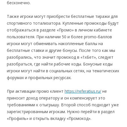
бесконечно.
Также игроки могут приобрести бесплатные тиражи для
спортивного тотализатора. Купленные промокоды будут
отображаться в разделе «Промо» в личном кабинете
пользователя. При наличии 50 и более promo-баллов
игроки могут обменивать накопленные баллы на
бесплатные ставки и другие бонусы. После того как мы
разобрались, что значит промокод в «1хБет», следует
разобраться, где найти рабочие коды. Бонусные коды
игроки могут найти в социальных сетях, на тематических
форумах и профильных ресурсах.
При активации промо клиент
https://referatius.ru/
не
приносит доход оператору и он компенсирует это
требованиями к отыгрышу. Второй способ подходит уже
зарегистрированным игрокам. Нужно перейти в раздел
«Профиль» и открыть вкладку «Промокод».