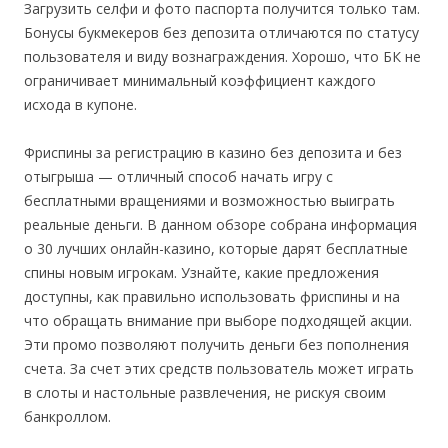
Загрузить селфи и фото паспорта получится только там.
Бонусы букмекеров без депозита отличаются по статусу
пользователя и виду вознаграждения. Хорошо, что БК не
ограничивает минимальный коэффициент каждого
исхода в купоне.
Фриспины за регистрацию в казино без депозита и без
отыгрыша — отличный способ начать игру с
бесплатными вращениями и возможностью выиграть
реальные деньги. В данном обзоре собрана информация
о 30 лучших онлайн-казино, которые дарят бесплатные
спины новым игрокам. Узнайте, какие предложения
доступны, как правильно использовать фриспины и на
что обращать внимание при выборе подходящей акции.
Эти промо позволяют получить деньги без пополнения
счета. За счет этих средств пользователь может играть
в слоты и настольные развлечения, не рискуя своим
банкроллом.