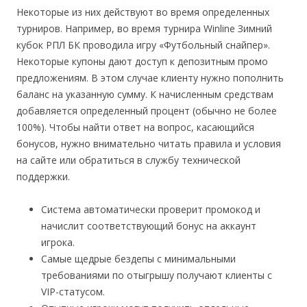
Некоторые из них действуют во время определенных
турниров. Например, во время турнира Winline Зимний
кубок РПЛ БК проводила игру «Футбольный снайпер».
Некоторые купоны дают доступ к депозитным промо
предложениям. В этом случае клиенту нужно пополнить
баланс на указанную сумму. К начисленным средствам
добавляется определенный процент (обычно не более
100%). Чтобы найти ответ на вопрос, касающийся
бонусов, нужно внимательно читать правила и условия
на сайте или обратиться в службу технической
поддержки.
Система автоматически проверит промокод и
начислит соответствующий бонус на аккаунт
игрока.
Самые щедрые бездепы с минимальными
требованиями по отыгрышу получают клиенты с
VIP-статусом.