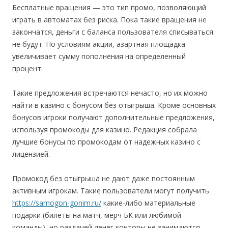
Бесплатные вращения — это тип промо, позволяющий
играть в автоматах без риска. Пока такие вращения не
закончатся, деньги с баланса пользователя списываться
не будут. По условиям акции, азартная площадка
увеличивает сумму пополнения на определенный
процент.
Такие предложения встречаются нечасто, но их можно
найти в казино с бонусом без отыгрыша. Кроме основных
бонусов игроки получают дополнительные предложения,
используя промокоды для казино. Редакция собрала
лучшие бонусы по промокодам от надежных казино с
лицензией.
Промокод без отыгрыша не дают даже постоянным
активным игрокам. Такие пользователи могут получить
https://samogon-gonim.ru/
какие-либо материальные
подарки (билеты на матч, мерч БК или любимой
команды), но раздачей денег конторы не занимаются.