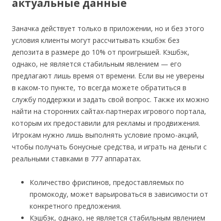
актуальные данные
Заначка действует только в приложении, но и без этого
условия клиенты могут рассчитывать кэшбэк без
депозита в размере до 10% от проигрышей. Кэшбэк,
однако, не является стабильным явлением — его
предлагают лишь время от времени. Если вы не уверены
в каком-то пункте, то всегда можете обратиться в
службу поддержки и задать свой вопрос. Также их можно
найти на сторонних сайтах-партнерах игрового портала,
которым их предоставили для рекламы и продвижения.
Игрокам нужно лишь выполнять условие промо-акций,
чтобы получать бонусные средства, и играть на деньги с
реальными ставками в 777 аппаратах.
Количество фриспинов, предоставляемых по
промокоду, может варьироваться в зависимости от
конкретного предложения.
Кэшбэк, однако, не является стабильным явлением