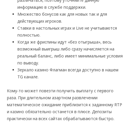
различаться, поэтому уточняйте данную
информацию в службе поддержки.
Множество бонусов как для новых так и для
действующих игроков.
Ставки в настольных играх и Live не учитываются
полностью.
Когда же фриспины идут «без отыгрыша», весь
возможный выигрыш либо сразу начисляется на
реальный баланс, либо имеет минимальные условия
по выводу.
Зеркало казино Флагман всегда доступно в нашем
TG канале.
Кому-то может повезти получить выплату с первого
раза. При длительном азартном развлечении
математическое ожидание приблизится к заданному RTP
и казино обязательно останется в плюсе. Депозиты
практически на всех сайтах обрабатываются быстро.