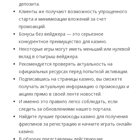
депозита.
Клиенты же получают возможность упрощенного
старта и минимизации вложений за счет
промоакций.
Бонусы без вейджера — это серьезное
конкурентное преимущество для казино.
Некоторые игры могут иметь меньший или нулевой
вклад в отыгрыш вейджера.
Рекомендуется проверять актуальность на
официальных ресурсах перед попыткой активации.
Подписавшись на страницы казино, вы сможете
получать актуальную информацию о промокодах и
акциях прямо в своей ленте новостей.
И именно это правило легко соблюдать, если
следить за обновлениями нашего портала.
Найдите лучшие промокоды казино для получения
фриспинов за регистрацию и начните играть онлайн
казино.
В обзорах представлены действующие