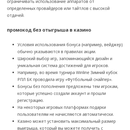
ограничивать использование аппаратов от
определенных провайдеров или тайтлов с высокой
отдачей.
промокод без отыгрыша в казино
Условия использования бонуса (например, вейджер)
обычно указываются в правилах акции.
Широкий выбор игр, запоминающийся дизайн и
уникальная система достижений для игроков.
Например, во время турнира Winline Зимний кубок
РПЛ БК проводила игру «Футбольный снайпер».
Бонусы без пополнения предложены тем игрокам,
которые успешно создали аккаунт и прошли
регистрацию.
На некоторых игровых платформах подарки
пользователям не начисляются автоматически.
Казино может установить максимальный размер
выигрыша, который вы можете получить с