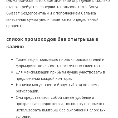
сумма бонусов. Итоговое значение определяет, сколько
ставок требуется совершить пользователю. Бонус
бывает бездепозитный и с пополнением баланса
(внесенная сумма увеличивается на определенный
процент).
список промокодов без отыгрыша в
казино
Такие акции привлекают новых пользователей и
формируют лояльность постоянных клиентов.
Для максимизации прибыли лучше участвовать в
предложении каждой конторы.
Новички могут ввести бонусный код во время
регистрации.
Они представляют собой самые удобные и
прозрачные предложения, поскольку позволяют
использовать выигрыш без выполнения сложных
условий.