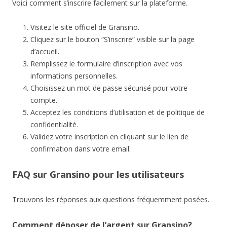
Voici comment s’inscrire facilement sur la plateforme.
Visitez le site officiel de Gransino.
Cliquez sur le bouton “S’inscrire” visible sur la page
d’accueil.
Remplissez le formulaire d’inscription avec vos
informations personnelles.
Choisissez un mot de passe sécurisé pour votre
compte.
Acceptez les conditions d’utilisation et de politique de
confidentialité.
Validez votre inscription en cliquant sur le lien de
confirmation dans votre email.
FAQ sur Gransino pour les utilisateurs
Trouvons les réponses aux questions fréquemment posées.
Comment déposer de l’argent sur Gransino?