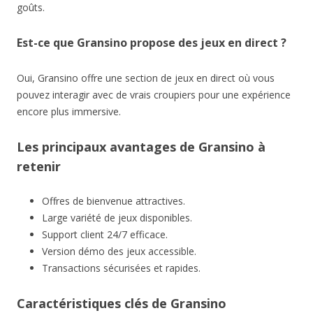
goûts.
Est-ce que Gransino propose des jeux en direct ?
Oui, Gransino offre une section de jeux en direct où vous
pouvez interagir avec de vrais croupiers pour une expérience
encore plus immersive.
Les principaux avantages de Gransino à
retenir
Offres de bienvenue attractives.
Large variété de jeux disponibles.
Support client 24/7 efficace.
Version démo des jeux accessible.
Transactions sécurisées et rapides.
Caractéristiques clés de Gransino