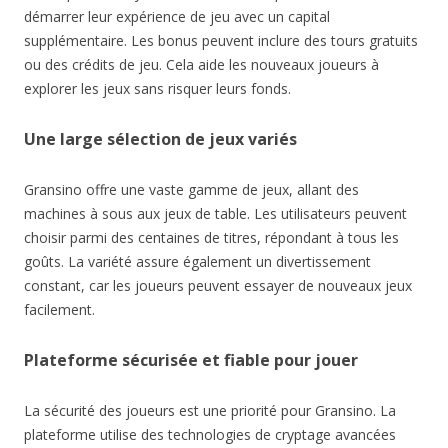
démarrer leur expérience de jeu avec un capital
supplémentaire. Les bonus peuvent inclure des tours gratuits
ou des crédits de jeu. Cela aide les nouveaux joueurs à
explorer les jeux sans risquer leurs fonds.
Une large sélection de jeux variés
Gransino offre une vaste gamme de jeux, allant des
machines à sous aux jeux de table. Les utilisateurs peuvent
choisir parmi des centaines de titres, répondant à tous les
goûts. La variété assure également un divertissement
constant, car les joueurs peuvent essayer de nouveaux jeux
facilement.
Plateforme sécurisée et fiable pour jouer
La sécurité des joueurs est une priorité pour Gransino. La
plateforme utilise des technologies de cryptage avancées