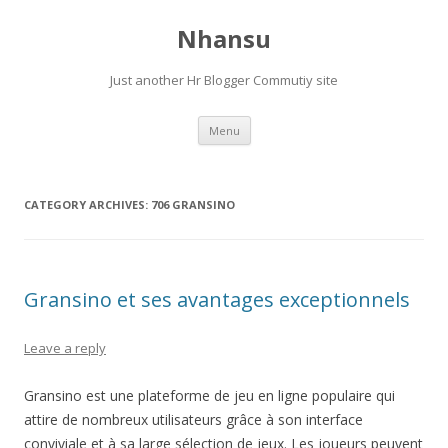
Nhansu
Just another Hr Blogger Commutiy site
Skip to content
Menu
CATEGORY ARCHIVES:
706 GRANSINO
Gransino et ses avantages exceptionnels
Leave a reply
Gransino est une plateforme de jeu en ligne populaire qui
attire de nombreux utilisateurs grâce à son interface
conviviale et à sa large sélection de jeux. Les joueurs peuvent