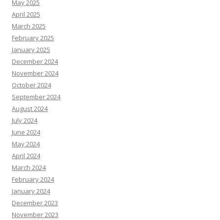
May 2025
April 2025
March 2025
February 2025
January 2025
December 2024
November 2024
October 2024
September 2024
August 2024
July 2024
June 2024
May 2024
April 2024
March 2024
February 2024
January 2024
December 2023
November 2023