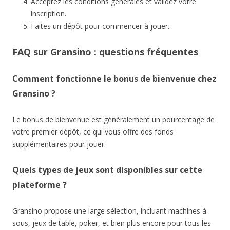
Acceptez les conditions générales et validez votre
inscription.
Faites un dépôt pour commencer à jouer.
FAQ sur Gransino : questions fréquentes
Comment fonctionne le bonus de bienvenue chez
Gransino ?
Le bonus de bienvenue est généralement un pourcentage de
votre premier dépôt, ce qui vous offre des fonds
supplémentaires pour jouer.
Quels types de jeux sont disponibles sur cette
plateforme ?
Gransino propose une large sélection, incluant machines à
sous, jeux de table, poker, et bien plus encore pour tous les