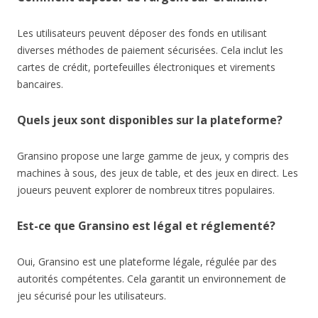
Les utilisateurs peuvent déposer des fonds en utilisant
diverses méthodes de paiement sécurisées. Cela inclut les
cartes de crédit, portefeuilles électroniques et virements
bancaires.
Quels jeux sont disponibles sur la plateforme?
Gransino propose une large gamme de jeux, y compris des
machines à sous, des jeux de table, et des jeux en direct. Les
joueurs peuvent explorer de nombreux titres populaires.
Est-ce que Gransino est légal et réglementé?
Oui, Gransino est une plateforme légale, régulée par des
autorités compétentes. Cela garantit un environnement de
jeu sécurisé pour les utilisateurs.