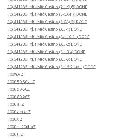
10) 641286 links Mix Casino (7-UK) (5) DONE
10) 641286 links Mix Casino (8-CA-FR) DONE
10) 641286 links Mix Casino (8-CA) (2) DONE
10) 641286 links Mix Casino (AU-1) DONE
10) 641286 links Mix Casino (AU-10-11) DONE
10) 641286 links Mix Casino (AU-2) DONE
10) 641286 links Mix Casino (AU-3-4) DONE
10) 641286 links Mix Casino (AU-5) DONE
10) 641286 links Mix Casino (AU-6-7chast) DONE
100%A Z
1000 50-50 allZ
1000 50-50Z
1000 80-20Z
1000 allZ
1000 ancorZ
1000A Z
1000all 200baZ
1000allZ