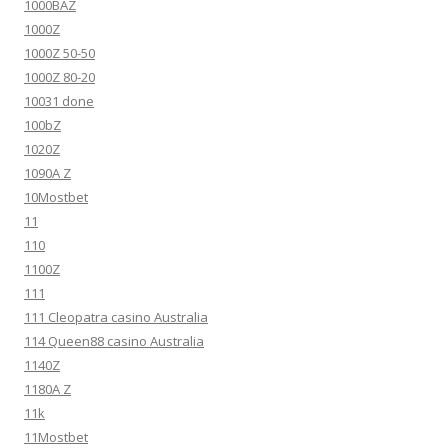
1000BAZ
1000Z
1000Z 50-50
1000Z 80-20
10031 done
100bZ
1020Z
1090A Z
10Mostbet
11
110
1100Z
111
111 Cleopatra casino Australia
114 Queen88 casino Australia
1140Z
1180A Z
11k
11Mostbet