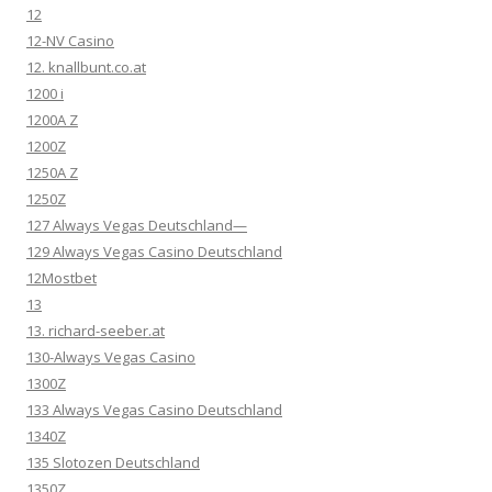
12
12-NV Casino
12. knallbunt.co.at
1200 i
1200A Z
1200Z
1250A Z
1250Z
127 Always Vegas Deutschland—
129 Always Vegas Casino Deutschland
12Mostbet
13
13. richard-seeber.at
130-Always Vegas Casino
1300Z
133 Always Vegas Casino Deutschland
1340Z
135 Slotozen Deutschland
1350Z