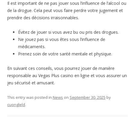
Il est important de ne pas jouer sous l’influence de l’alcool ou
de la drogue. Cela peut vous faire perdre votre jugement et
prendre des décisions irraisonnables.
Évitez de jouer si vous avez bu ou pris des drogues.
Ne jouez pas si vous êtes sous l’influence de
médicaments.
Prenez soin de votre santé mentale et physique.
En suivant ces conseils, vous pourrez jouer de manière
responsable au Vegas Plus casino en ligne et vous assurer un
jeu sécurisé et amusant.
This entry was posted in
News
on
September 30, 2025
by
cuongleld
.