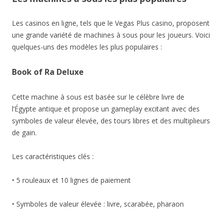
Les casinos en ligne, tels que le Vegas Plus casino, proposent
une grande variété de machines à sous pour les joueurs. Voici
quelques-uns des modèles les plus populaires :
Book of Ra Deluxe
Cette machine à sous est basée sur le célèbre livre de
l’Égypte antique et propose un gameplay excitant avec des
symboles de valeur élevée, des tours libres et des multiplieurs
de gain.
Les caractéristiques clés :
• 5 rouleaux et 10 lignes de paiement
• Symboles de valeur élevée : livre, scarabée, pharaon