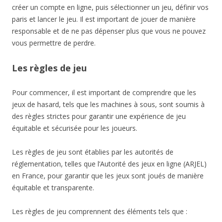
créer un compte en ligne, puis sélectionner un jeu, définir vos
paris et lancer le jeu. Il est important de jouer de manière
responsable et de ne pas dépenser plus que vous ne pouvez
vous permettre de perdre.
Les règles de jeu
Pour commencer, il est important de comprendre que les
jeux de hasard, tels que les machines à sous, sont soumis à
des règles strictes pour garantir une expérience de jeu
équitable et sécurisée pour les joueurs.
Les règles de jeu sont établies par les autorités de
réglementation, telles que l’Autorité des jeux en ligne (ARJEL)
en France, pour garantir que les jeux sont joués de manière
équitable et transparente.
Les règles de jeu comprennent des éléments tels que :