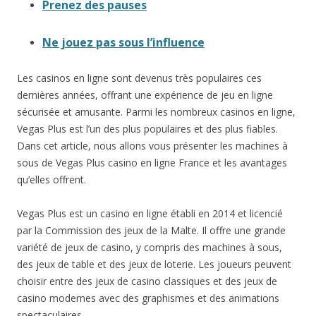
Prenez des pauses
Ne jouez pas sous l’influence
Les casinos en ligne sont devenus très populaires ces
dernières années, offrant une expérience de jeu en ligne
sécurisée et amusante. Parmi les nombreux casinos en ligne,
Vegas Plus est l’un des plus populaires et des plus fiables.
Dans cet article, nous allons vous présenter les machines à
sous de Vegas Plus casino en ligne France et les avantages
qu’elles offrent.
Vegas Plus est un casino en ligne établi en 2014 et licencié
par la Commission des jeux de la Malte. Il offre une grande
variété de jeux de casino, y compris des machines à sous,
des jeux de table et des jeux de loterie. Les joueurs peuvent
choisir entre des jeux de casino classiques et des jeux de
casino modernes avec des graphismes et des animations
spectaculaires.