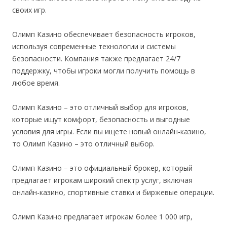
своих игр.
Олимп Казино обеспечивает безопасность игроков,
используя современные технологии и системы
безопасности. Компания также предлагает 24/7
поддержку, чтобы игроки могли получить помощь в
любое время.
Олимп Казино – это отличный выбор для игроков,
которые ищут комфорт, безопасность и выгодные
условия для игры. Если вы ищете новый онлайн-казино,
то Олимп Казино – это отличный выбор.
Олимп Казино – это официальный брокер, который
предлагает игрокам широкий спектр услуг, включая
онлайн-казино, спортивные ставки и биржевые операции.
Олимп Казино предлагает игрокам более 1 000 игр,