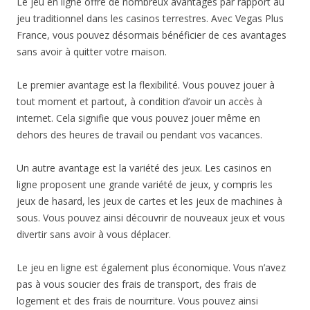
Le jeu en ligne offre de nombreux avantages par rapport au
jeu traditionnel dans les casinos terrestres. Avec Vegas Plus
France, vous pouvez désormais bénéficier de ces avantages
sans avoir à quitter votre maison.
Le premier avantage est la flexibilité. Vous pouvez jouer à
tout moment et partout, à condition d’avoir un accès à
internet. Cela signifie que vous pouvez jouer même en
dehors des heures de travail ou pendant vos vacances.
Un autre avantage est la variété des jeux. Les casinos en
ligne proposent une grande variété de jeux, y compris les
jeux de hasard, les jeux de cartes et les jeux de machines à
sous. Vous pouvez ainsi découvrir de nouveaux jeux et vous
divertir sans avoir à vous déplacer.
Le jeu en ligne est également plus économique. Vous n’avez
pas à vous soucier des frais de transport, des frais de
logement et des frais de nourriture. Vous pouvez ainsi