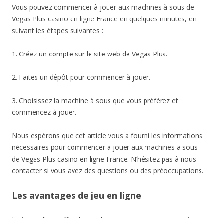
Vous pouvez commencer à jouer aux machines à sous de
Vegas Plus casino en ligne France en quelques minutes, en
suivant les étapes suivantes :
1. Créez un compte sur le site web de Vegas Plus.
2. Faites un dépôt pour commencer à jouer.
3. Choisissez la machine à sous que vous préférez et
commencez à jouer.
Nous espérons que cet article vous a fourni les informations
nécessaires pour commencer à jouer aux machines à sous
de Vegas Plus casino en ligne France. N’hésitez pas à nous
contacter si vous avez des questions ou des préoccupations.
Les avantages de jeu en ligne