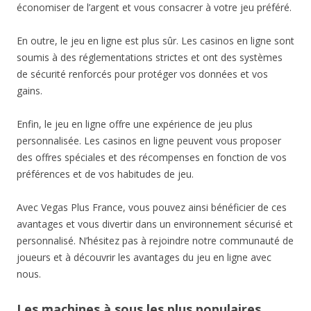
économiser de l’argent et vous consacrer à votre jeu préféré.
En outre, le jeu en ligne est plus sûr. Les casinos en ligne sont
soumis à des réglementations strictes et ont des systèmes
de sécurité renforcés pour protéger vos données et vos
gains.
Enfin, le jeu en ligne offre une expérience de jeu plus
personnalisée. Les casinos en ligne peuvent vous proposer
des offres spéciales et des récompenses en fonction de vos
préférences et de vos habitudes de jeu.
Avec Vegas Plus France, vous pouvez ainsi bénéficier de ces
avantages et vous divertir dans un environnement sécurisé et
personnalisé. N’hésitez pas à rejoindre notre communauté de
joueurs et à découvrir les avantages du jeu en ligne avec
nous.
Les machines à sous les plus populaires