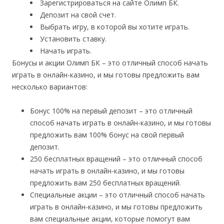
Зарегистрироваться на сайте Олимп БК.
Депозит на свой счет.
Выбрать игру, в которой вы хотите играть.
Установить ставку.
Начать играть.
Бонусы и акции Олимп БК – это отличный способ начать
играть в онлайн-казино, и мы готовы предложить вам
несколько вариантов:
Бонус 100% на первый депозит – это отличный
способ начать играть в онлайн-казино, и мы готовы
предложить вам 100% бонус на свой первый
депозит.
250 бесплатных вращений – это отличный способ
начать играть в онлайн-казино, и мы готовы
предложить вам 250 бесплатных вращений.
Специальные акции – это отличный способ начать
играть в онлайн-казино, и мы готовы предложить
вам специальные акции, которые помогут вам