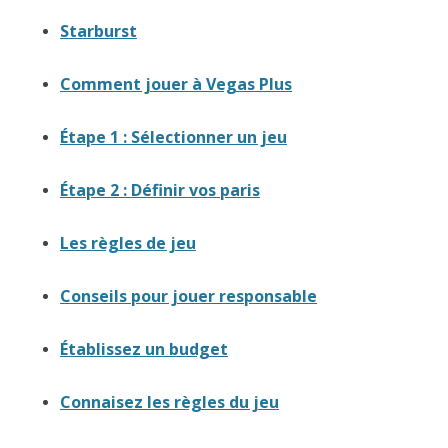
Starburst
Comment jouer à Vegas Plus
Étape 1 : Sélectionner un jeu
Étape 2 : Définir vos paris
Les règles de jeu
Conseils pour jouer responsable
Établissez un budget
Connaisez les règles du jeu