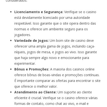
considerados:
Licenciamento e Segurança:
Verifique se o casino
está devidamente licenciado por uma autoridade
respeitável. Isso garante que o site opera dentro das
normas e oferece um ambiente seguro para os
jogadores.
Variedade de Jogos:
Um bom site de casino deve
oferecer uma ampla gama de jogos, incluindo caça-
níqueis, jogos de mesa, e jogos ao vivo. Isso garante
que haja sempre algo novo e emocionante para
experimentar.
Bônus e Promoções:
A maioria dos casinos online
oferece bônus de boas-vindas e promoções contínuas.
É importante comparar as ofertas para encontrar o site
que oferece o melhor valor.
Atendimento ao Cliente:
Um suporte ao cliente
eficiente é crucial. Verifique se o casino oferece várias
formas de contato, como chat ao vivo, e-mail e