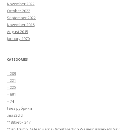
November 2022
October 2022
September 2022
November 2016
August 2015
January 1970
CATEGORIES
– 209
– 221
– 225
– 691
– 74
! Без рубрики
.mas3d.cl
"188bet – 347
"Can Trump Defeat Harris? What Election Wagering Markets Say