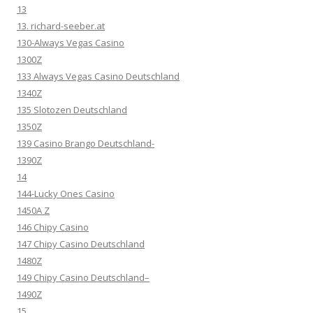
13
13. richard-seeber.at
130-Always Vegas Casino
1300Z
133 Always Vegas Casino Deutschland
1340Z
135 Slotozen Deutschland
1350Z
139 Casino Brango Deutschland-
1390Z
14
144-Lucky Ones Casino
1450A Z
146 Chipy Casino
147 Chipy Casino Deutschland
1480Z
149 Chipy Casino Deutschland–
1490Z
15