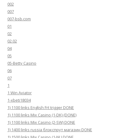
002
007
007-bsb.com
01
02
02.02
04
05
05-Betty Casino
06
07
1
1 Win Aviator
1-xbeti18034
1) 1100 links English Frt trigger DONE
1) 1100 links Mix Casino (1-DK) (DONE)
1) 1100 links Mix Casino (2-SW) DONE
1) 1400 links russia блэкспрут магазин DONE
1) 1500 links Mix Casino (1-NL) DONE