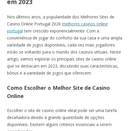
em 2023
Nos últimos anos, a popularidade dos Melhores Sites de
Casino Online Portugal 2026
melhores casinos online
portugal
tem crescido exponencialmente. Com a
conveniência de jogar do conforto da sua casa e uma ampla
variedade de jogos disponíveis, cada vez mais jogadores
estão se voltando para o mundo dos casinos virtuais. Neste
artigo, vamos explorar os principais sites de casino online
que se destacam em 2023, discutindo suas características,
bônus e a variedade de jogos que oferecem.
Como Escolher o Melhor Site de Casino
Online
Escolher o site de casino online ideal pode ser uma tarefa
desafiadora devido à grande quantidade de opções
disponíveis. Existem alguns critérios essenciais a serem