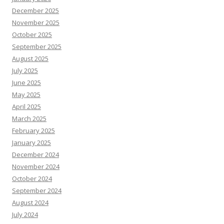
December 2025
November 2025
October 2025
September 2025
August 2025
July 2025
June 2025
May 2025
April 2025
March 2025
February 2025
January 2025
December 2024
November 2024
October 2024
September 2024
August 2024
July 2024