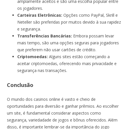
amplamente aceitos e são uma escolha popular entre
os jogadores.
Carteiras Eletrônicas:
Opções como PayPal, Skrill e
Neteller são preferidas por muitos devido à sua rapidez
e segurança.
Transferências Bancárias:
Embora possam levar
mais tempo, são uma opções seguras para jogadores
que preferem não usar cartões de crédito.
Criptomoedas:
Alguns sites estão começando a
aceitar criptomoedas, oferecendo mais privacidade e
segurança nas transações.
Conclusão
O mundo dos casinos online é vasto e cheio de
oportunidades para diversão e ganhar prêmios. Ao escolher
um site, é fundamental considerar aspectos como
segurança, variedadade de jogos e bônus oferecidos. Além
disso, é importante lembrar-se da importância do jogo