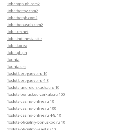
1xbetapp-ph.com2
1xbetbetmy.com2
1xbetbetph.com2
1xbetbonusph.com2
1xbetcm.net
1xbetindonesia.site
1xbetkorea
1xbetph.ph
1xcinta
1xcinta.org
1xslot.beregaevo.ru 10
1xslot.beregaevo.ru 4-8
1xslots-android-skachat.ru 10
1xslots-bonuskod-zerkalo.ru 100
1xslots-casino-online.ru 10
1xslots-casino-online.ru 100
1xslots-casino-online.ru 4-8, 10
1xslots-oficialniy-bonuskod.ru 10
1xslots-oficialnyy-sayt.ru 10