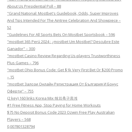
About Us Presidential Poll – 88
"Grand National: Mostbet's Guidebook, Odds, Super Improves
And Tips Intended For The Aintree Celebration And Showpiece –
52
"Guidelines For All Sports Bets On Mostbet Sportsbook – 596
"mostbet 365 Perú 2024 ️: ¿mostbet Um Mostbet? Descubre Este
Ganador" – 300
"mostbet Casino Review Regarding Us-players Trustworthiness
Plus Games – 796
"mostbet Ohio Bonus Code: Get $1k Very First Bet Or $200 Promo
– 15
"mostbet Залози Онлайн Регистрация От България И Бонус
Оферти" – 755
(2 key) 160 links Korea Mix 해외축구중계
#1 Free Fitness App, Stop Paying for Home Workouts
$75 No Deposit Bonus Code 2023 Ozwin Free Play Australian
Players – 568
0,007801328794