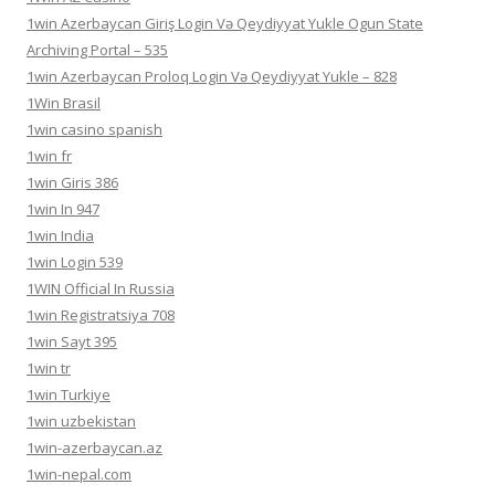
1win Azerbaycan Giriş Login Və Qeydiyyat Yukle Ogun State
Archiving Portal – 535
1win Azerbaycan Proloq Login Və Qeydiyyat Yukle – 828
1Win Brasil
1win casino spanish
1win fr
1win Giris 386
1win In 947
1win India
1win Login 539
1WIN Official In Russia
1win Registratsiya 708
1win Sayt 395
1win tr
1win Turkiye
1win uzbekistan
1win-azerbaycan.az
1win-nepal.com