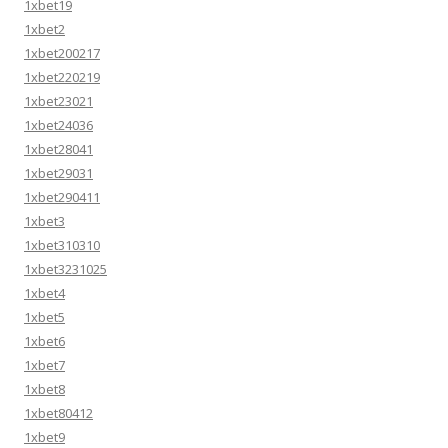
1xbet19
1xbet2
1xbet200217
1xbet220219
1xbet23021
1xbet24036
1xbet28041
1xbet29031
1xbet290411
1xbet3
1xbet310310
1xbet3231025
1xbet4
1xbet5
1xbet6
1xbet7
1xbet8
1xbet80412
1xbet9