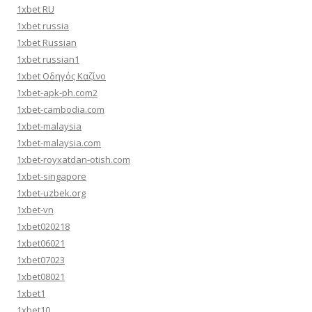
1xbet RU
1xbet russia
1xbet Russian
1xbet russian1
1xbet Οδηγός Καζίνο
1xbet-apk-ph.com2
1xbet-cambodia.com
1xbet-malaysia
1xbet-malaysia.com
1xbet-royxatdan-otish.com
1xbet-singapore
1xbet-uzbek.org
1xbet-vn
1xbet020218
1xbet06021
1xbet07023
1xbet08021
1xbet1
1xbet10