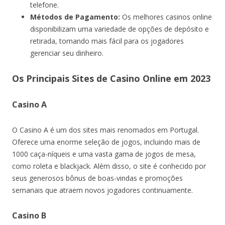
telefone.
Métodos de Pagamento:
Os melhores casinos online
disponibilizam uma variedade de opções de depósito e
retirada, tornando mais fácil para os jogadores
gerenciar seu dinheiro.
Os Principais Sites de Casino Online em 2023
Casino A
O Casino A é um dos sites mais renomados em Portugal.
Oferece uma enorme seleção de jogos, incluindo mais de
1000 caça-níqueis e uma vasta gama de jogos de mesa,
como roleta e blackjack. Além disso, o site é conhecido por
seus generosos bônus de boas-vindas e promoções
semanais que atraem novos jogadores continuamente.
Casino B