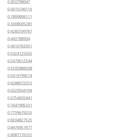
0,050798047
0,0615596116
0,1800806111
0,3008005281
0,4283599767
0,443788904
0,4910763931
0,5024125563
0,5479612544
0,5505888308
0,5619799574
0,6288072013
0,6320564194
0,6754693441
0,7647985331
0,7739679233
0,8204827525
0,8476957677
0,9087176101