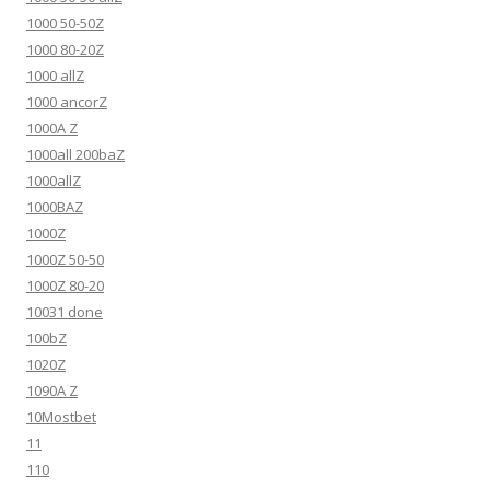
1000 50-50Z
1000 80-20Z
1000 allZ
1000 ancorZ
1000A Z
1000all 200baZ
1000allZ
1000BAZ
1000Z
1000Z 50-50
1000Z 80-20
10031 done
100bZ
1020Z
1090A Z
10Mostbet
11
110