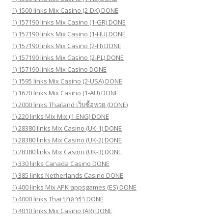
1) 1500 links Mix Casino (2-DK) DONE
1) 157190 links Mix Casino (1-GR) DONE
1) 157190 links Mix Casino (1-HU) DONE
1) 157190 links Mix Casino (2-FI) DONE
1) 157190 links Mix Casino (2-PL) DONE
1) 157190 links Mix Casino DONE
1) 1595 links Mix Casino (2-USA) DONE
1) 1670 links Mix Casino (1-AU) DONE
1) 2000 links Thailand เว็บซื้อหวย (DONE)
1) 220 links Mix Mix (1-ENG) DONE
1) 28380 links Mix Casino (UK-1) DONE
1) 28380 links Mix Casino (UK-2) DONE
1) 28380 links Mix Casino (UK-3) DONE
1) 330 links Canada Casino DONE
1) 385 links Netherlands Casino DONE
1) 400 links Mix APK appsgames (ES) DONE
1) 4000 links Thai บาคาร่า DONE
1) 4010 links Mix Casino (AR) DONE