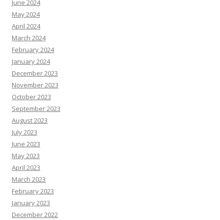
June 2024
May 2024
April 2024
March 2024
February 2024
January 2024
December 2023
November 2023
October 2023
September 2023
August 2023
July 2023
June 2023
May 2023
April 2023
March 2023
February 2023
January 2023
December 2022