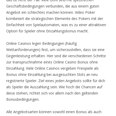
Geschäftsbedingungen verbunden, die aus einem guten
Angebot ein schlechtes machen können. Video Poker
kombiniert die strategischen Elemente des Pokers mit der
Einfachheit von Spielautomaten, was es zu einer attraktiven
Option für Spieler ohne Einzahlungsbonus macht.
Online Casinos legen Bedingungen (häufig
Wettanforderungen) fest, um sicherzustellen, dass sie eine
Gegenleistung erhalten. Hier sind die verschiedenen Schritte
zur Inanspruchnahme eines Online Casino Bonus ohne
Einzahlung. Viele Online Casinos vergeben Freispiele als
Bonus ohne Einzahlung bei ausgesuchten Slots an neu
registrierte Spieler. Ziel eines jeden Angebots sollte für dich
als Spieler die Auszahlung sein. Wie hoch die Chancen auf
diese stehen, richtet sich vor allem nach den geltenden
Bonusbedingungen.
Alle Angebotsarten können sowohl einen Bonus als auch