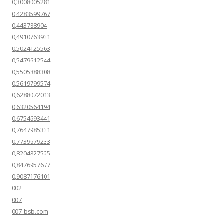
0,3008005281
0,4283599767
0,443788904
0,4910763931
0,5024125563
0,5479612544
0,5505888308
0,5619799574
0,6288072013
0,6320564194
0,6754693441
0,7647985331
0,7739679233
0,8204827525
0,8476957677
0,9087176101
002
007
007-bsb.com