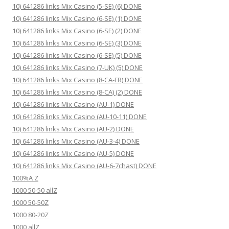
10) 641286 links Mix Casino (5-SE) (6) DONE
10) 641286 links Mix Casino (6-SE) (1) DONE
10) 641286 links Mix Casino (6-SE) (2) DONE
10) 641286 links Mix Casino (6-SE) (3) DONE
10) 641286 links Mix Casino (6-SE) (5) DONE
10) 641286 links Mix Casino (7-UK) (5) DONE
10) 641286 links Mix Casino (8-CA-FR) DONE
10) 641286 links Mix Casino (8-CA) (2) DONE
10) 641286 links Mix Casino (AU-1) DONE
10) 641286 links Mix Casino (AU-10-11) DONE
10) 641286 links Mix Casino (AU-2) DONE
10) 641286 links Mix Casino (AU-3-4) DONE
10) 641286 links Mix Casino (AU-5) DONE
10) 641286 links Mix Casino (AU-6-7chast) DONE
100%A Z
1000 50-50 allZ
1000 50-50Z
1000 80-20Z
1000 allZ