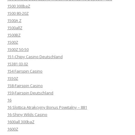
1500 300baZ
1500 80-20Z
1500A Z
1500allZ
1500BZ
1500Z
1500Z 50-50
151-Chipy Casino Deutschland
15381 03.02
154 Fairspin Casino
1550Z
158-Fairspin Casino
159-Fairspin Deutschland
16
16 Slottica Atrakcyjny Bonus Powitalny – 881
16-Shiny Wilds Casino
1600all 300baZ
1600Z