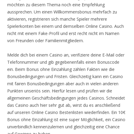
möchten zu diesem Thema noch eine Empfehlung
aussprechen. Um einen Willkommensbonus mehrfach zu
aktivieren, registrieren sich manche Spieler mehrere
Spielerkonten bei einem und demselben Online Casino. Auch
nicht mit einem Fake-Profil und erst recht nicht im Namen
von Freunden oder Familienmitgliedern.
Melde dich bei einem Casino an, verifiziere deine E-Mail oder
Telefonnummer und gib gegebenenfalls einen Bonuscode
ein. Beim Bonus ohne Einzahlung zählen Fakten wie die
Bonusbedingungen und Fristen. Gleichzeitig kann ein Casino
mit fairen Bonusbedingungen aber auch in vielen anderen
Punkten unseriös sein. Hierfür lesen und prüfen wir die
allgemeinen Geschäftsbedingungen jedes Casinos. Schneidet
das Casino auch hier sehr gut ab, wirst du es anschließend
auf unseren Online Casino Bestenlisten wiederfinden. Ein 10€
Bonus ohne Einzahlung ist eine super Möglichkeit, ein Casino
unverbindlich kennenzulernen und gleichzeitig eine Chance
auf Gewinne zu haben.