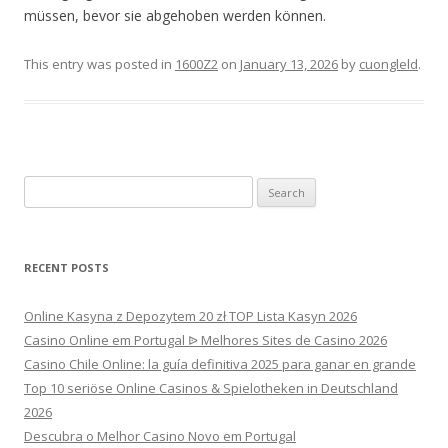
müssen, bevor sie abgehoben werden können.
This entry was posted in
1600Z2
on
January 13, 2026
by
cuongleld
.
Search
for:
RECENT POSTS
Online Kasyna z Depozytem 20 zł TOP Lista Kasyn 2026
Casino Online em Portugal ᐉ Melhores Sites de Casino 2026
Casino Chile Online: la guía definitiva 2025 para ganar en grande
Top 10 seriöse Online Casinos & Spielotheken in Deutschland
2026
Descubra o Melhor Casino Novo em Portugal