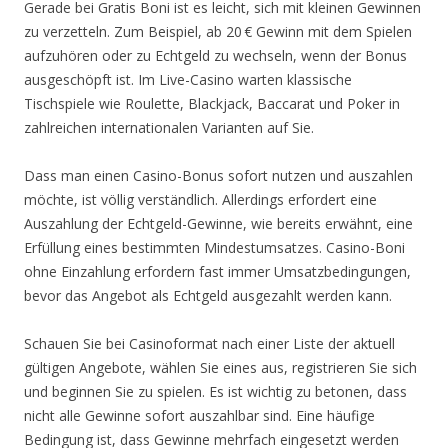
Gerade bei Gratis Boni ist es leicht, sich mit kleinen Gewinnen
zu verzetteln. Zum Beispiel, ab 20 € Gewinn mit dem Spielen
aufzuhören oder zu Echtgeld zu wechseln, wenn der Bonus
ausgeschöpft ist. Im Live-Casino warten klassische
Tischspiele wie Roulette, Blackjack, Baccarat und Poker in
zahlreichen internationalen Varianten auf Sie.
Dass man einen Casino-Bonus sofort nutzen und auszahlen
möchte, ist völlig verständlich. Allerdings erfordert eine
Auszahlung der Echtgeld-Gewinne, wie bereits erwähnt, eine
Erfüllung eines bestimmten Mindestumsatzes. Casino-Boni
ohne Einzahlung erfordern fast immer Umsatzbedingungen,
bevor das Angebot als Echtgeld ausgezahlt werden kann.
Schauen Sie bei Casinoformat nach einer Liste der aktuell
gültigen Angebote, wählen Sie eines aus, registrieren Sie sich
und beginnen Sie zu spielen. Es ist wichtig zu betonen, dass
nicht alle Gewinne sofort auszahlbar sind. Eine häufige
Bedingung ist, dass Gewinne mehrfach eingesetzt werden