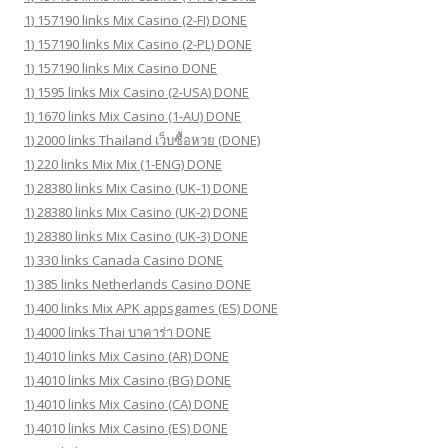
1) 157190 links Mix Casino (2-FI) DONE
1) 157190 links Mix Casino (2-PL) DONE
1) 157190 links Mix Casino DONE
1) 1595 links Mix Casino (2-USA) DONE
1) 1670 links Mix Casino (1-AU) DONE
1) 2000 links Thailand เว็บซื้อหวย (DONE)
1) 220 links Mix Mix (1-ENG) DONE
1) 28380 links Mix Casino (UK-1) DONE
1) 28380 links Mix Casino (UK-2) DONE
1) 28380 links Mix Casino (UK-3) DONE
1) 330 links Canada Casino DONE
1) 385 links Netherlands Casino DONE
1) 400 links Mix APK appsgames (ES) DONE
1) 4000 links Thai บาคาร่า DONE
1) 4010 links Mix Casino (AR) DONE
1) 4010 links Mix Casino (BG) DONE
1) 4010 links Mix Casino (CA) DONE
1) 4010 links Mix Casino (ES) DONE