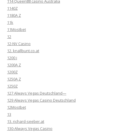
114 Queen88 casino Australia
1140Z
1180A Z
11k
11Mostbet
12
12-NV Casino
12. knallbunt.co.at
1200 i
1200A Z
1200Z
1250A Z
1250Z
127 Always Vegas Deutschland—
129 Always Vegas Casino Deutschland
12Mostbet
13
13. richard-seeber.at
130-Always Vegas Casino