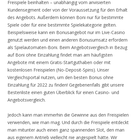
Freispiele beinhalten – unabhängig vom anvisierten
Kundensegment oder von der Voraussetzung für den Erhalt
des Angebots. Außerdem können Boni nur für bestimmte
Spiele oder für eine bestimmte Spielekategorie gelten.
Beispielsweise kann ein Bonusangebot nur im Live-Casino
genutzt werden und einen anderen Bonusumsatz erfordern
als Spielautomaten-Boni. Beim Angebotsvergleich in Bezug
auf Boni ohne Einzahlung findet man am häufigsten
Angebote mit einem Gratis-Startguthaben oder mit
kostenlosen Freispielen (No-Deposit-Spins). Unser
Vergleichsportal nutzen, um den besten Bonus ohne
Einzahlung für 2022 zu finden! Gegebenenfalls gibt unsere
Bestenliste einen guten Überblick für einen Casino- und
Angebotsvergleich.
Jedoch kann man immerhin die Gewinne aus den Freispielen
verwenden, wie man mag. Und durch die Freispiele entdeckt
man mitunter auch einen ganz spannenden Slot, den man
aus eigenem Antrieb vielleicht nie angespielt hätte. Wir