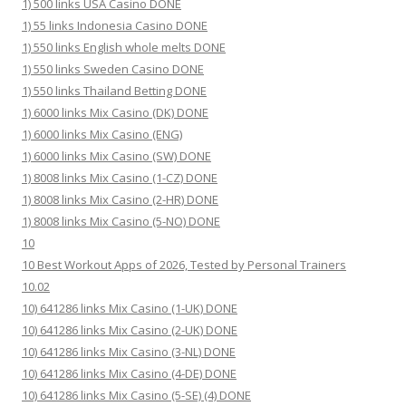
1) 500 links USA Casino DONE
1) 55 links Indonesia Casino DONE
1) 550 links English whole melts DONE
1) 550 links Sweden Casino DONE
1) 550 links Thailand Betting DONE
1) 6000 links Mix Casino (DK) DONE
1) 6000 links Mix Casino (ENG)
1) 6000 links Mix Casino (SW) DONE
1) 8008 links Mix Casino (1-CZ) DONE
1) 8008 links Mix Casino (2-HR) DONE
1) 8008 links Mix Casino (5-NO) DONE
10
10 Best Workout Apps of 2026, Tested by Personal Trainers
10.02
10) 641286 links Mix Casino (1-UK) DONE
10) 641286 links Mix Casino (2-UK) DONE
10) 641286 links Mix Casino (3-NL) DONE
10) 641286 links Mix Casino (4-DE) DONE
10) 641286 links Mix Casino (5-SE) (4) DONE