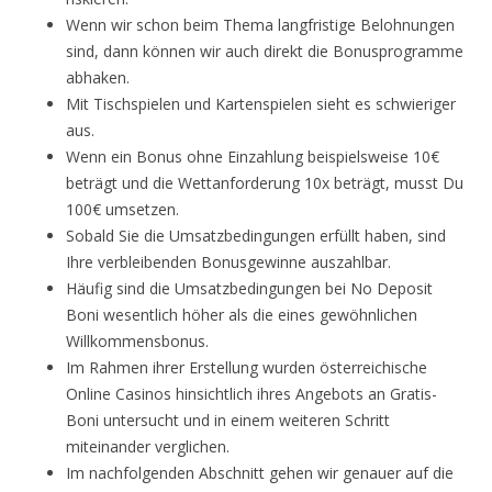
Wenn wir schon beim Thema langfristige Belohnungen
sind, dann können wir auch direkt die Bonusprogramme
abhaken.
Mit Tischspielen und Kartenspielen sieht es schwieriger
aus.
Wenn ein Bonus ohne Einzahlung beispielsweise 10€
beträgt und die Wettanforderung 10x beträgt, musst Du
100€ umsetzen.
Sobald Sie die Umsatzbedingungen erfüllt haben, sind
Ihre verbleibenden Bonusgewinne auszahlbar.
Häufig sind die Umsatzbedingungen bei No Deposit
Boni wesentlich höher als die eines gewöhnlichen
Willkommensbonus.
Im Rahmen ihrer Erstellung wurden österreichische
Online Casinos hinsichtlich ihres Angebots an Gratis-
Boni untersucht und in einem weiteren Schritt
miteinander verglichen.
Im nachfolgenden Abschnitt gehen wir genauer auf die