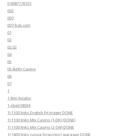
0,9087176101
002
007
007-bsb.com
01
02
02.02
04
05
05-Betty Casino
06
07
1
1 Win Aviator
1-xbeti18034
1) 1100 links English Frt trigger DONE
1) 1100 links Mix Casino (1-DK) (DONE)
1) 1100 links Mix Casino (2-SW) DONE
1) 1400 links russia блэкспрут магазин DONE