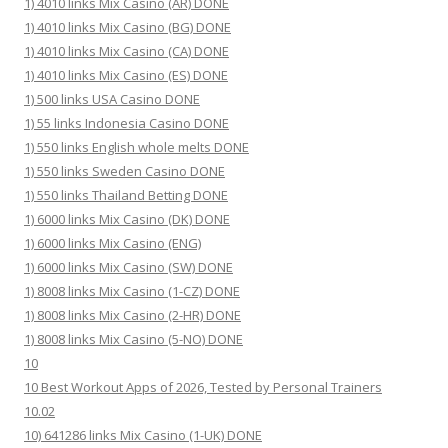
1) 4010 links Mix Casino (AR) DONE
1) 4010 links Mix Casino (BG) DONE
1) 4010 links Mix Casino (CA) DONE
1) 4010 links Mix Casino (ES) DONE
1) 500 links USA Casino DONE
1) 55 links Indonesia Casino DONE
1) 550 links English whole melts DONE
1) 550 links Sweden Casino DONE
1) 550 links Thailand Betting DONE
1) 6000 links Mix Casino (DK) DONE
1) 6000 links Mix Casino (ENG)
1) 6000 links Mix Casino (SW) DONE
1) 8008 links Mix Casino (1-CZ) DONE
1) 8008 links Mix Casino (2-HR) DONE
1) 8008 links Mix Casino (5-NO) DONE
10
10 Best Workout Apps of 2026, Tested by Personal Trainers
10.02
10) 641286 links Mix Casino (1-UK) DONE