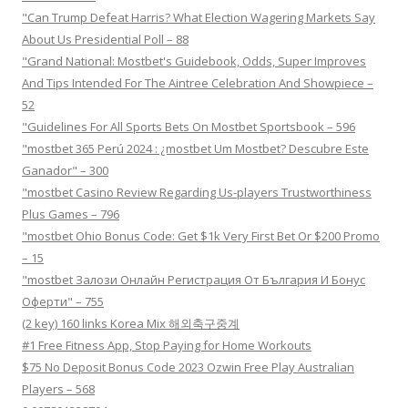
"Can Trump Defeat Harris? What Election Wagering Markets Say
About Us Presidential Poll – 88
"Grand National: Mostbet's Guidebook, Odds, Super Improves
And Tips Intended For The Aintree Celebration And Showpiece –
52
"Guidelines For All Sports Bets On Mostbet Sportsbook – 596
"mostbet 365 Perú 2024 ️: ¿mostbet Um Mostbet? Descubre Este
Ganador" – 300
"mostbet Casino Review Regarding Us-players Trustworthiness
Plus Games – 796
"mostbet Ohio Bonus Code: Get $1k Very First Bet Or $200 Promo
– 15
"mostbet Залози Онлайн Регистрация От България И Бонус
Оферти" – 755
(2 key) 160 links Korea Mix 해외축구중계
#1 Free Fitness App, Stop Paying for Home Workouts
$75 No Deposit Bonus Code 2023 Ozwin Free Play Australian
Players – 568