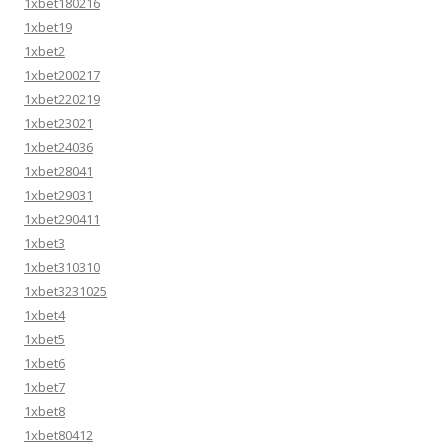
1xbet180216
1xbet19
1xbet2
1xbet200217
1xbet220219
1xbet23021
1xbet24036
1xbet28041
1xbet29031
1xbet290411
1xbet3
1xbet310310
1xbet3231025
1xbet4
1xbet5
1xbet6
1xbet7
1xbet8
1xbet80412