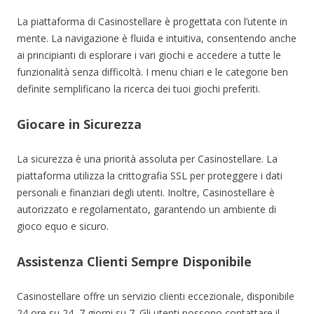
La piattaforma di Casinostellare è progettata con l’utente in
mente. La navigazione è fluida e intuitiva, consentendo anche
ai principianti di esplorare i vari giochi e accedere a tutte le
funzionalità senza difficoltà. I menu chiari e le categorie ben
definite semplificano la ricerca dei tuoi giochi preferiti.
Giocare in Sicurezza
La sicurezza è una priorità assoluta per Casinostellare. La
piattaforma utilizza la crittografia SSL per proteggere i dati
personali e finanziari degli utenti. Inoltre, Casinostellare è
autorizzato e regolamentato, garantendo un ambiente di
gioco equo e sicuro.
Assistenza Clienti Sempre Disponibile
Casinostellare offre un servizio clienti eccezionale, disponibile
24 ore su 24, 7 giorni su 7. Gli utenti possono contattare il