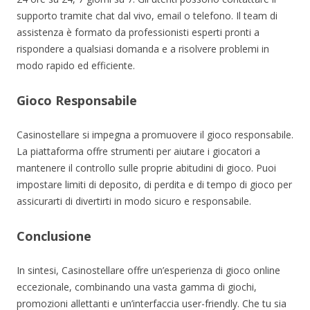
supporto tramite chat dal vivo, email o telefono. Il team di
assistenza è formato da professionisti esperti pronti a
rispondere a qualsiasi domanda e a risolvere problemi in
modo rapido ed efficiente.
Gioco Responsabile
Casinostellare si impegna a promuovere il gioco responsabile.
La piattaforma offre strumenti per aiutare i giocatori a
mantenere il controllo sulle proprie abitudini di gioco. Puoi
impostare limiti di deposito, di perdita e di tempo di gioco per
assicurarti di divertirti in modo sicuro e responsabile.
Conclusione
In sintesi, Casinostellare offre un’esperienza di gioco online
eccezionale, combinando una vasta gamma di giochi,
promozioni allettanti e un’interfaccia user-friendly. Che tu sia