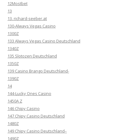
12Mostbet
13
13. richard-seeber.at
130-Always Vegas Casino
1300Z
133 Always Vegas Casino Deutschland
1340Z
135 Slotozen Deutschland
1350Z
139 Casino Brango Deutschland-
1390Z
14
144-Lucky Ones Casino
1450A Z
146 Chipy Casino
147 Chipy Casino Deutschland
1480Z
149 Chipy Casino Deutschland–
1490Z