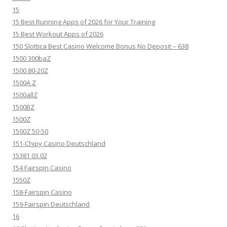
15
15 Best Running Apps of 2026 for Your Training
15 Best Workout Apps of 2026
150 Slottica Best Casino Welcome Bonus No Deposit – 638
1500 300baZ
1500 80-20Z
1500A Z
1500allZ
1500BZ
1500Z
1500Z 50-50
151-Chipy Casino Deutschland
15381 03.02
154 Fairspin Casino
1550Z
158-Fairspin Casino
159-Fairspin Deutschland
16