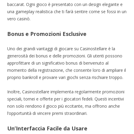
baccarat. Ogni gioco è presentato con un design elegante e
una gameplay realistica che ti farà sentire come se fossi in un
vero casinò.
Bonus e Promozioni Esclusive
Uno dei grandi vantaggi di giocare su Casinostellare è la
generosità dei bonus e delle promozioni. Gli utenti possono
approfittare di un significativo bonus di benvenuto al
momento della registrazione, che consente loro di ampliare il
proprio bankroll e provare vari giochi senza rischiare troppo.
Inoltre, Casinostellare implementa regolarmente promozioni
speciali, tornei e offerte per i giocatori fedeli. Questi incentivi
non solo rendono il gioco più eccitante, ma offrono anche
l’opportunità di vincere premi straordinari.
Un’Interfaccia Facile da Usare