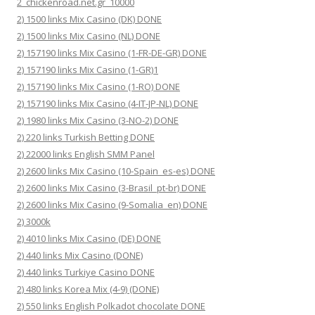
2_chickenroad.net.gr_10000
2) 1500 links Mix Casino (DK) DONE
2) 1500 links Mix Casino (NL) DONE
2) 157190 links Mix Casino (1-FR-DE-GR) DONE
2) 157190 links Mix Casino (1-GR)1
2) 157190 links Mix Casino (1-RO) DONE
2) 157190 links Mix Casino (4-IT-JP-NL) DONE
2) 1980 links Mix Casino (3-NO-2) DONE
2) 220 links Turkish Betting DONE
2) 22000 links English SMM Panel
2) 2600 links Mix Casino (10-Spain_es-es) DONE
2) 2600 links Mix Casino (3-Brasil_pt-br) DONE
2) 2600 links Mix Casino (9-Somalia_en) DONE
2) 3000k
2) 4010 links Mix Casino (DE) DONE
2) 440 links Mix Casino (DONE)
2) 440 links Turkiye Casino DONE
2) 480 links Korea Mix (4-9) (DONE)
2) 550 links English Polkadot chocolate DONE