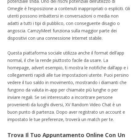
potenziale sfida. Uno dei rischi potenziali dell’utilizzo di
Omegle è l’esposizione a contenuti inappropriati o espliciti. Gli
utenti possono imbattersi in conversazioni o media non
adatti a tutti i tipi di pubblico, con conseguente disagio o
angoscia. CamzyMeet funziona sulla maggior parte dei
dispositivi con una connessione Internet stabile.
Questa piattaforma sociale utilizza anche il format dell’app
normal, il che la rende piuttosto facile da usare. La
homepage, advert esempio, ti mostra le notifiche dall’app e i
collegamenti rapidi alle tue impostazioni utente. Puoi persino
vedere il tuo saldo in movimento, mostrando i diamanti che
fungono da valuta in-app per chiamate più lunghe o per
inviare regali. Se sei interessato a incontrare persone
provenienti da luoghi diversi, XV Random Video Chat è un
buon punto di partenza. Dopo aver registrato un account e
impostato le tue preferenze, troverà un match per te.
Trova Il Tuo Appuntamento Online Con Un