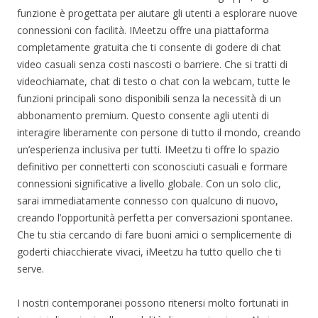
funzione è progettata per aiutare gli utenti a esplorare nuove
connessioni con facilità. IMeetzu offre una piattaforma
completamente gratuita che ti consente di godere di chat
video casuali senza costi nascosti o barriere. Che si tratti di
videochiamate, chat di testo o chat con la webcam, tutte le
funzioni principali sono disponibili senza la necessità di un
abbonamento premium. Questo consente agli utenti di
interagire liberamente con persone di tutto il mondo, creando
un’esperienza inclusiva per tutti. IMeetzu ti offre lo spazio
definitivo per connetterti con sconosciuti casuali e formare
connessioni significative a livello globale. Con un solo clic,
sarai immediatamente connesso con qualcuno di nuovo,
creando l’opportunità perfetta per conversazioni spontanee.
Che tu stia cercando di fare buoni amici o semplicemente di
goderti chiacchierate vivaci, iMeetzu ha tutto quello che ti
serve.
I nostri contemporanei possono ritenersi molto fortunati in