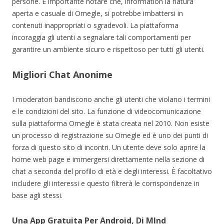
persone. È importante notare che, information la natura
aperta e casuale di Omegle, si potrebbe imbattersi in
contenuti inappropriati o sgradevoli. La piattaforma
incoraggia gli utenti a segnalare tali comportamenti per
garantire un ambiente sicuro e rispettoso per tutti gli utenti.
Migliori Chat Anonime
I moderatori bandiscono anche gli utenti che violano i termini
e le condizioni del sito. La funzione di videocomunicazione
sulla piattaforma Omegle è stata creata nel 2010. Non esiste
un processo di registrazione su Omegle ed è uno dei punti di
forza di questo sito di incontri. Un utente deve solo aprire la
home web page e immergersi direttamente nella sezione di
chat a seconda del profilo di età e degli interessi. È facoltativo
includere gli interessi e questo filtrerà le corrispondenze in
base agli stessi.
Una App Gratuita Per Android, Di Mlnd