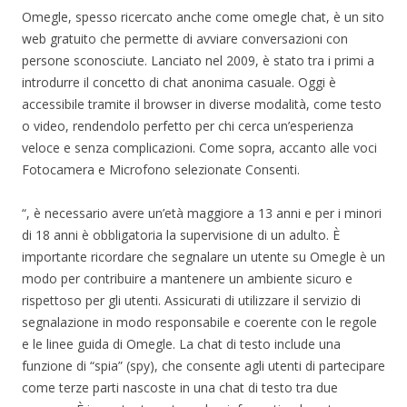
Omegle, spesso ricercato anche come omegle chat, è un sito
web gratuito che permette di avviare conversazioni con
persone sconosciute. Lanciato nel 2009, è stato tra i primi a
introdurre il concetto di chat anonima casuale. Oggi è
accessibile tramite il browser in diverse modalità, come testo
o video, rendendolo perfetto per chi cerca un’esperienza
veloce e senza complicazioni. Come sopra, accanto alle voci
Fotocamera e Microfono selezionate Consenti.
“, è necessario avere un’età maggiore a 13 anni e per i minori
di 18 anni è obbligatoria la supervisione di un adulto. È
importante ricordare che segnalare un utente su Omegle è un
modo per contribuire a mantenere un ambiente sicuro e
rispettoso per gli utenti. Assicurati di utilizzare il servizio di
segnalazione in modo responsabile e coerente con le regole
e le linee guida di Omegle. La chat di testo include una
funzione di “spia” (spy), che consente agli utenti di partecipare
come terze parti nascoste in una chat di testo tra due