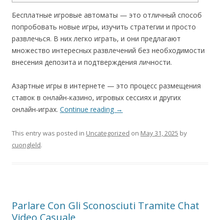
Бесплатные игровые автоматы — это отличный способ
попробовать новые игры, изучить стратегии и просто
развлечься. В них легко играть, и они предлагают
множество интересных развлечений без необходимости
внесения депозита и подтверждения личности.
Азартные игры в интернете — это процесс размещения
ставок в онлайн-казино, игровых сессиях и других
онлайн-играх.
Continue reading
→
This entry was posted in
Uncategorized
on
May 31, 2025
by
cuongleld
.
Parlare Con Gli Sconosciuti Tramite Chat
Video Casuale