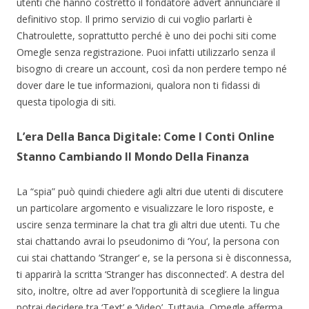
utenti che hanno costretto il fondatore advert annunciare il
definitivo stop. Il primo servizio di cui voglio parlarti è
Chatroulette, soprattutto perché è uno dei pochi siti come
Omegle senza registrazione. Puoi infatti utilizzarlo senza il
bisogno di creare un account, così da non perdere tempo né
dover dare le tue informazioni, qualora non ti fidassi di
questa tipologia di siti.
L’era Della Banca Digitale: Come I Conti Online
Stanno Cambiando Il Mondo Della Finanza
La “spia” può quindi chiedere agli altri due utenti di discutere
un particolare argomento e visualizzare le loro risposte, e
uscire senza terminare la chat tra gli altri due utenti. Tu che
stai chattando avrai lo pseudonimo di ‘You‘, la persona con
cui stai chattando ‘Stranger‘ e, se la persona si è disconnessa,
ti apparirà la scritta ‘Stranger has disconnected’. A destra del
sito, inoltre, oltre ad aver l’opportunità di scegliere la lingua
potrai decidere tra ‘Text’ e ‘Video’. Tuttavia, Omegle afferma