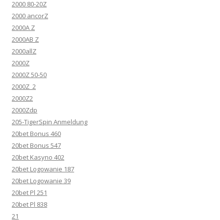
2000 80-20Z
2000 ancorZ
2000A Z
2000AB Z
2000allZ
2000Z
2000Z 50-50
2000Z_2
2000Z2
2000Zdp
205-TigerSpin Anmeldung
20bet Bonus 460
20bet Bonus 547
20bet Kasyno 402
20bet Logowanie 187
20bet Logowanie 39
20bet Pl 251
20bet Pl 838
21