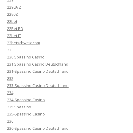
229
2290A Z
2290Z
22bet
22Bet BD
22bet IT
22betschweiz.com
23
230 Spassino Casino
231 Spassino Casino Deutschland
231-Spassino Casino Deutschland
232
233-Spassino Casino Deutschland
234
234-Spassino Casino
235 Spassino
235-Spassino Casino
236
236-Spassino Casino Deutschland