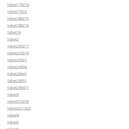
1xbet170214
1xbet17033
1xbet180215
1xbet180216
1xbet19
1xbet2
1xbet200217
1xbet220219
1xbet23021
1xbet24036
1xbet28041
1xbet29031
1xbet290411
1xbet3
1xbet310310
1xbet3231025
1xbet4
1xbet5