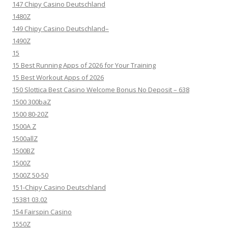
147 Chipy Casino Deutschland
1480Z
149 Chipy Casino Deutschland–
1490Z
15
15 Best Running Apps of 2026 for Your Training
15 Best Workout Apps of 2026
150 Slottica Best Casino Welcome Bonus No Deposit – 638
1500 300baZ
1500 80-20Z
1500A Z
1500allZ
1500BZ
1500Z
1500Z 50-50
151-Chipy Casino Deutschland
15381 03.02
154 Fairspin Casino
1550Z