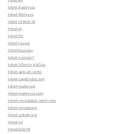
1xbet KR
1xbet malaysia
1xbet Morocco
1xbet Online 36
1xbet pt
1xbet RU
1xbet russia
1xbet Russian
1xbet russian1
1xbet Οδηγός Καζίνο
1xbet-apk-ph.com2
1xbet-cambodia.com
1xbet-malaysia
1xbet-malaysia.com
1xbet-royxatdan-otish.com
1xbet-singapore
1xbet-uzbek.org
1xbet-vn
1xbet020218