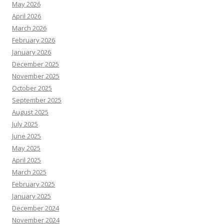
May 2026
April 2026
March 2026
February 2026
January 2026
December 2025
November 2025
October 2025
September 2025
August 2025
July 2025
June 2025
May 2025
April 2025
March 2025
February 2025
January 2025
December 2024
November 2024