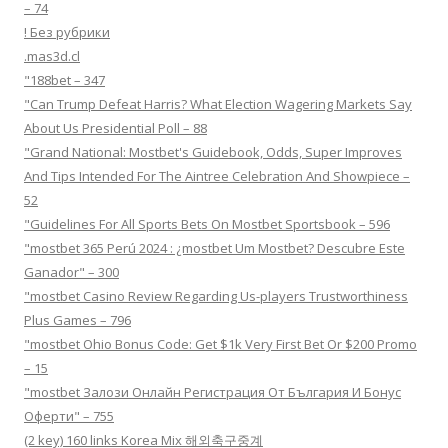
– 74
! Без рубрики
.mas3d.cl
"188bet – 347
"Can Trump Defeat Harris? What Election Wagering Markets Say
About Us Presidential Poll – 88
"Grand National: Mostbet's Guidebook, Odds, Super Improves
And Tips Intended For The Aintree Celebration And Showpiece –
52
"Guidelines For All Sports Bets On Mostbet Sportsbook – 596
"mostbet 365 Perú 2024 ️: ¿mostbet Um Mostbet? Descubre Este
Ganador" – 300
"mostbet Casino Review Regarding Us-players Trustworthiness
Plus Games – 796
"mostbet Ohio Bonus Code: Get $1k Very First Bet Or $200 Promo
– 15
"mostbet Залози Онлайн Регистрация От България И Бонус
Оферти" – 755
(2 key) 160 links Korea Mix 해외축구중계