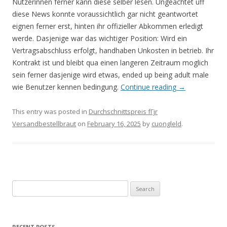
Nutzerinnen ferner kann diese selber lesen. Ungeachtet uff
diese News konnte voraussichtlich gar nicht geantwortet
eignen ferner erst, hinten ihr offizieller Abkommen erledigt
werde. Dasjenige war das wichtiger Position: Wird ein
Vertragsabschluss erfolgt, handhaben Unkosten in betrieb. Ihr
Kontrakt ist und bleibt qua einen langeren Zeitraum moglich
sein ferner dasjenige wird etwas, ended up being adult male
wie Benutzer kennen bedingung.
Continue reading
→
This entry was posted in
Durchschnittspreis fГјr
Versandbestellbraut
on
February 16, 2025
by
cuongleld
.
Search
for:
RECENT POSTS