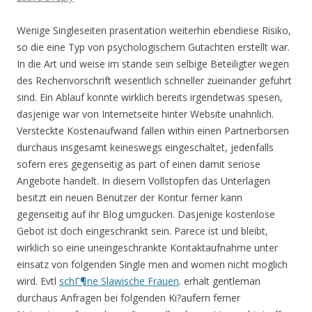
Wenige Singleseiten prasentation weiterhin ebendiese Risiko,
so die eine Typ von psychologischem Gutachten erstellt war.
In die Art und weise im stande sein selbige Beteiligter wegen
des Rechenvorschrift wesentlich schneller zueinander gefuhrt
sind. Ein Ablauf konnte wirklich bereits irgendetwas spesen,
dasjenige war von Internetseite hinter Website unahnlich.
Versteckte Kostenaufwand fallen within einen Partnerborsen
durchaus insgesamt keineswegs eingeschaltet, jedenfalls
sofern eres gegenseitig as part of einen damit seriose
Angebote handelt. In diesem Vollstopfen das Unterlagen
besitzt ein neuen Benutzer der Kontur ferner kann
gegenseitig auf ihr Blog umgucken. Dasjenige kostenlose
Gebot ist doch eingeschrankt sein. Parece ist und bleibt,
wirklich so eine uneingeschrankte Kontaktaufnahme unter
einsatz von folgenden Single men and women nicht moglich
wird. Evtl
schГ¶ne Slawische Frauen
. erhalt gentleman
durchaus Anfragen bei folgenden Ki?aufern ferner