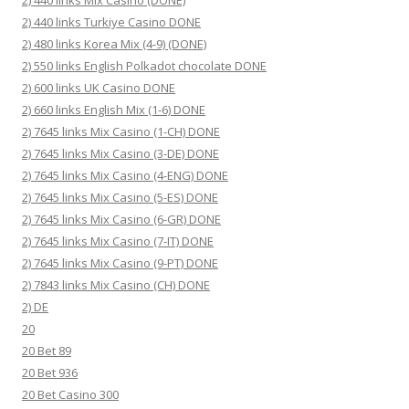
2) 440 links Mix Casino (DONE)
2) 440 links Turkiye Casino DONE
2) 480 links Korea Mix (4-9) (DONE)
2) 550 links English Polkadot chocolate DONE
2) 600 links UK Casino DONE
2) 660 links English Mix (1-6) DONE
2) 7645 links Mix Casino (1-CH) DONE
2) 7645 links Mix Casino (3-DE) DONE
2) 7645 links Mix Casino (4-ENG) DONE
2) 7645 links Mix Casino (5-ES) DONE
2) 7645 links Mix Casino (6-GR) DONE
2) 7645 links Mix Casino (7-IT) DONE
2) 7645 links Mix Casino (9-PT) DONE
2) 7843 links Mix Casino (CH) DONE
2) DE
20
20 Bet 89
20 Bet 936
20 Bet Casino 300