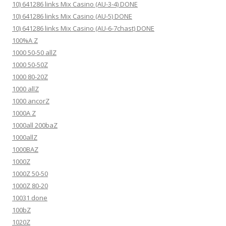
10) 641286 links Mix Casino (AU-3-4) DONE
10) 641286 links Mix Casino (AU-5) DONE
10) 641286 links Mix Casino (AU-6-7chast) DONE
100%A Z
1000 50-50 allZ
1000 50-50Z
1000 80-20Z
1000 allZ
1000 ancorZ
1000A Z
1000all 200baZ
1000allZ
1000BAZ
1000Z
1000Z 50-50
1000Z 80-20
10031 done
100bZ
1020Z