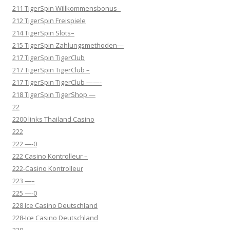
211 TigerSpin Willkommensbonus–
212 TigerSpin Freispiele
214 TigerSpin Slots–
215 TigerSpin Zahlungsmethoden—
217 TigerSpin TigerClub
217 TigerSpin TigerClub –
217 TigerSpin TigerClub ——-
218 TigerSpin TigerShop —
22
2200 links Thailand Casino
222
222 —-0
222 Casino Kontrolleur –
222-Casino Kontrolleur
223 —–
225 —-0
228 Ice Casino Deutschland
228-Ice Casino Deutschland