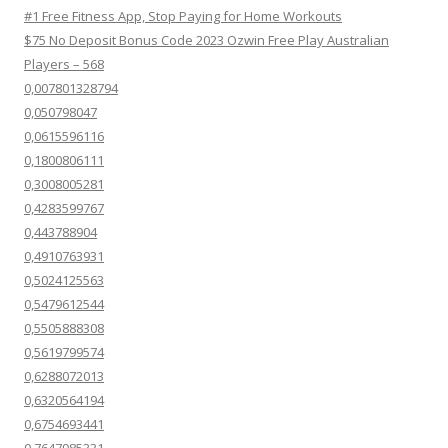
#1 Free Fitness App, Stop Paying for Home Workouts
$75 No Deposit Bonus Code 2023 Ozwin Free Play Australian
Players – 568
0,007801328794
0,050798047
0,0615596116
0,1800806111
0,3008005281
0,4283599767
0,443788904
0,4910763931
0,5024125563
0,5479612544
0,5505888308
0,5619799574
0,6288072013
0,6320564194
0,6754693441