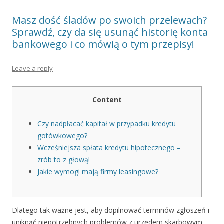
Masz dość śladów po swoich przelewach?
Sprawdź, czy da się usunąć historię konta
bankowego i co mówią o tym przepisy!
Leave a reply
Content
Czy nadpłacać kapitał w przypadku kredytu
gotówkowego?
Wcześniejsza spłata kredytu hipotecznego –
zrób to z głową!
Jakie wymogi mają firmy leasingowe?
Dlatego tak ważne jest, aby dopilnować terminów zgłoszeń i
uniknąć niepotrzebnych problemów z urzędem skarbowym.