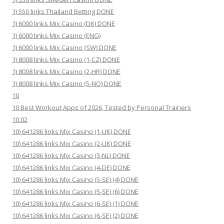
1) 550 links Thailand Betting DONE
1) 6000 links Mix Casino (DK) DONE
1) 6000 links Mix Casino (ENG)
1) 6000 links Mix Casino (SW) DONE
1) 8008 links Mix Casino (1-CZ) DONE
1) 8008 links Mix Casino (2-HR) DONE
1) 8008 links Mix Casino (5-NO) DONE
10
10 Best Workout Apps of 2026, Tested by Personal Trainers
10.02
10) 641286 links Mix Casino (1-UK) DONE
10) 641286 links Mix Casino (2-UK) DONE
10) 641286 links Mix Casino (3-NL) DONE
10) 641286 links Mix Casino (4-DE) DONE
10) 641286 links Mix Casino (5-SE) (4) DONE
10) 641286 links Mix Casino (5-SE) (6) DONE
10) 641286 links Mix Casino (6-SE) (1) DONE
10) 641286 links Mix Casino (6-SE) (2) DONE