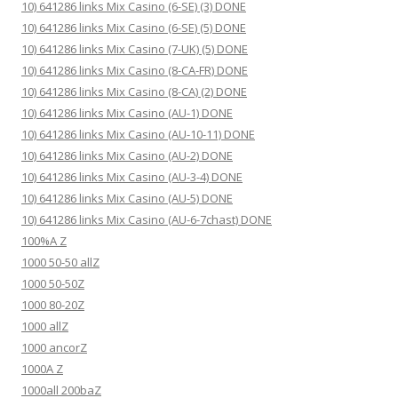
10) 641286 links Mix Casino (6-SE) (3) DONE
10) 641286 links Mix Casino (6-SE) (5) DONE
10) 641286 links Mix Casino (7-UK) (5) DONE
10) 641286 links Mix Casino (8-CA-FR) DONE
10) 641286 links Mix Casino (8-CA) (2) DONE
10) 641286 links Mix Casino (AU-1) DONE
10) 641286 links Mix Casino (AU-10-11) DONE
10) 641286 links Mix Casino (AU-2) DONE
10) 641286 links Mix Casino (AU-3-4) DONE
10) 641286 links Mix Casino (AU-5) DONE
10) 641286 links Mix Casino (AU-6-7chast) DONE
100%A Z
1000 50-50 allZ
1000 50-50Z
1000 80-20Z
1000 allZ
1000 ancorZ
1000A Z
1000all 200baZ