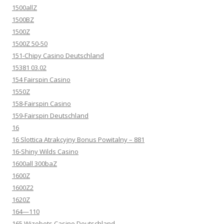
1500allZ
1500BZ
1500Z
1500Z 50-50
151-Chipy Casino Deutschland
15381 03.02
154 Fairspin Casino
1550Z
158-Fairspin Casino
159-Fairspin Deutschland
16
16 Slottica Atrakcyjny Bonus Powitalny – 881
16-Shiny Wilds Casino
1600all 300baZ
1600Z
1600Z2
1620Z
164—110
165 Wizebets Casino Deutschland