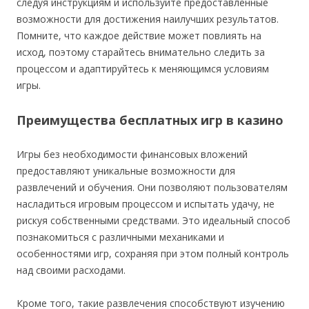
следуя инструкциям и используйте предоставленные
возможности для достижения наилучших результатов.
Помните, что каждое действие может повлиять на
исход, поэтому старайтесь внимательно следить за
процессом и адаптируйтесь к меняющимся условиям
игры.
Преимущества бесплатных игр в казино
Игры без необходимости финансовых вложений
предоставляют уникальные возможности для
развлечений и обучения. Они позволяют пользователям
насладиться игровым процессом и испытать удачу, не
рискуя собственными средствами. Это идеальный способ
познакомиться с различными механиками и
особенностями игр, сохраняя при этом полный контроль
над своими расходами.
Кроме того, такие развлечения способствуют изучению