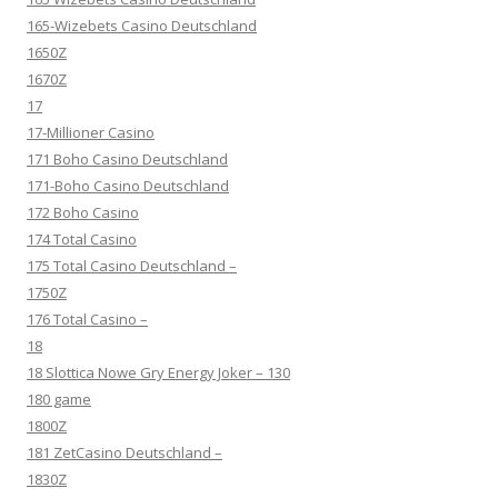
165-Wizebets Casino Deutschland
1650Z
1670Z
17
17-Millioner Casino
171 Boho Casino Deutschland
171-Boho Casino Deutschland
172 Boho Casino
174 Total Casino
175 Total Casino Deutschland –
1750Z
176 Total Casino –
18
18 Slottica Nowe Gry Energy Joker – 130
180 game
1800Z
181 ZetCasino Deutschland –
1830Z