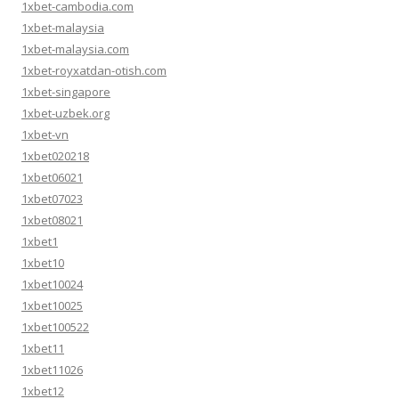
1xbet-cambodia.com
1xbet-malaysia
1xbet-malaysia.com
1xbet-royxatdan-otish.com
1xbet-singapore
1xbet-uzbek.org
1xbet-vn
1xbet020218
1xbet06021
1xbet07023
1xbet08021
1xbet1
1xbet10
1xbet10024
1xbet10025
1xbet100522
1xbet11
1xbet11026
1xbet12