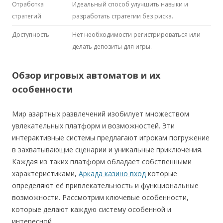
Отработка
Идеальный способ улучшить навыки и
стратегий
разработать стратегии без риска.
Доступность
Нет необходимости регистрироваться или
делать депозиты для игры.
Обзор игровых автоматов и их
особенности
Мир азартных развлечений изобилует множеством
увлекательных платформ и возможностей. Эти
интерактивные системы предлагают игрокам погружение
в захватывающие сценарии и уникальные приключения.
Каждая из таких платформ обладает собственными
характеристиками,
Аркада казино вход
которые
определяют её привлекательность и функциональные
возможности. Рассмотрим ключевые особенности,
которые делают каждую систему особенной и
интересной.