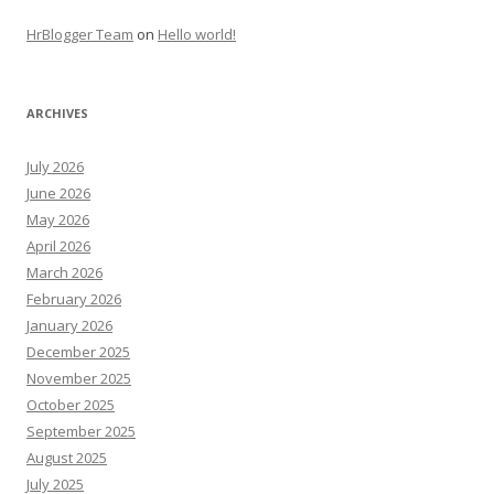
HrBlogger Team
on
Hello world!
ARCHIVES
July 2026
June 2026
May 2026
April 2026
March 2026
February 2026
January 2026
December 2025
November 2025
October 2025
September 2025
August 2025
July 2025