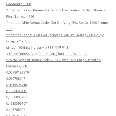
Ganador" – 300
"mostbet Casino Review Regarding Us-players Trustworthiness
Plus Games – 796
"mostbet Ohio Bonus Code: Get $1k Very First Bet Or $200 Promo
– 15
"mostbet Залози Онлайн Регистрация От България И Бонус
Оферти" – 755
(2 key) 160 links Korea Mix 해외축구중계
#1 Free Fitness App, Stop Paying for Home Workouts
$75 No Deposit Bonus Code 2023 Ozwin Free Play Australian
Players – 568
0,007801328794
0,050798047
0,0615596116
0,1800806111
0,3008005281
0,4283599767
0,443788904
0,4910763931