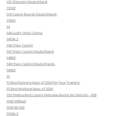
135 Slotozen Deutschland
1350Z
139 Casino Brango Deutschland-
1390Z
14
144-Lucky Ones Casino
1450A Z
146 Chipy Casino
147 Chipy Casino Deutschland
1480Z
149 Chipy Casino Deutschland–
1490Z
15
15 Best Running Apps of 2026 for Your Training
15 Best Workout Apps of 2026
150 Slottica Best Casino Welcome Bonus No Deposit – 638
1500 300baZ
1500 80-20Z
1500A Z