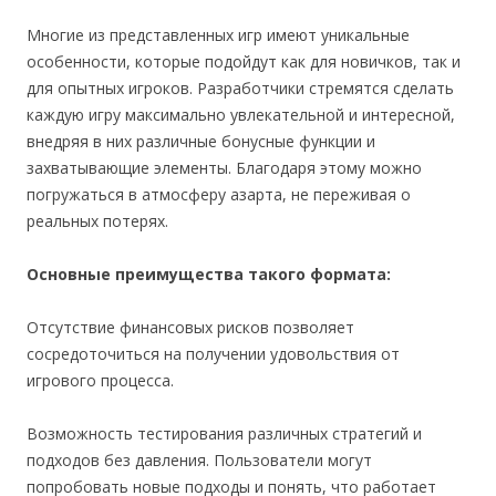
Многие из представленных игр имеют уникальные
особенности, которые подойдут как для новичков, так и
для опытных игроков. Разработчики стремятся сделать
каждую игру максимально увлекательной и интересной,
внедряя в них различные бонусные функции и
захватывающие элементы. Благодаря этому можно
погружаться в атмосферу азарта, не переживая о
реальных потерях.
Основные преимущества такого формата:
Отсутствие финансовых рисков позволяет
сосредоточиться на получении удовольствия от
игрового процесса.
Возможность тестирования различных стратегий и
подходов без давления. Пользователи могут
попробовать новые подходы и понять, что работает