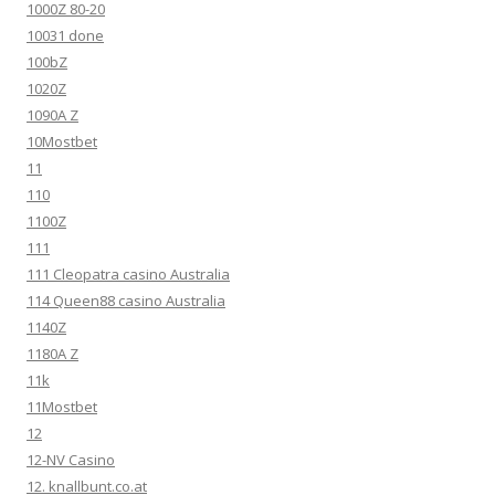
1000Z 80-20
10031 done
100bZ
1020Z
1090A Z
10Mostbet
11
110
1100Z
111
111 Cleopatra casino Australia
114 Queen88 casino Australia
1140Z
1180A Z
11k
11Mostbet
12
12-NV Casino
12. knallbunt.co.at