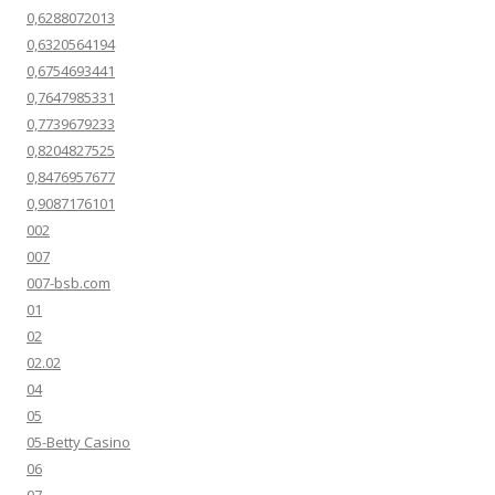
0,6288072013
0,6320564194
0,6754693441
0,7647985331
0,7739679233
0,8204827525
0,8476957677
0,9087176101
002
007
007-bsb.com
01
02
02.02
04
05
05-Betty Casino
06