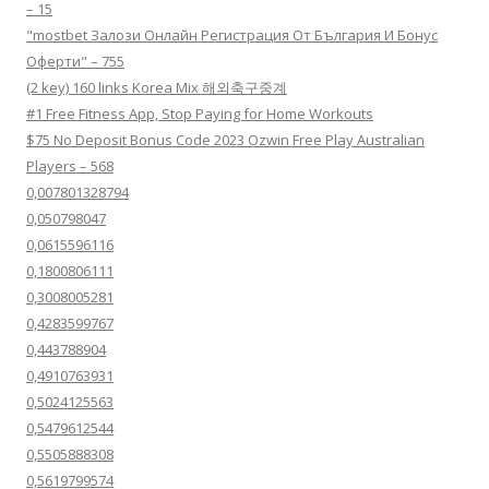
– 15
"mostbet Залози Онлайн Регистрация От България И Бонус
Оферти" – 755
(2 key) 160 links Korea Mix 해외축구중계
#1 Free Fitness App, Stop Paying for Home Workouts
$75 No Deposit Bonus Code 2023 Ozwin Free Play Australian
Players – 568
0,007801328794
0,050798047
0,0615596116
0,1800806111
0,3008005281
0,4283599767
0,443788904
0,4910763931
0,5024125563
0,5479612544
0,5505888308
0,5619799574