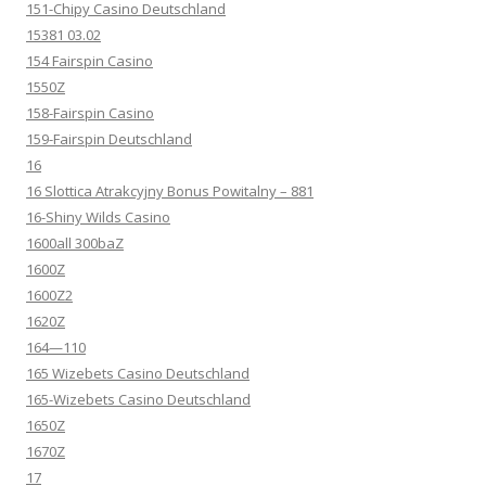
151-Chipy Casino Deutschland
15381 03.02
154 Fairspin Casino
1550Z
158-Fairspin Casino
159-Fairspin Deutschland
16
16 Slottica Atrakcyjny Bonus Powitalny – 881
16-Shiny Wilds Casino
1600all 300baZ
1600Z
1600Z2
1620Z
164—110
165 Wizebets Casino Deutschland
165-Wizebets Casino Deutschland
1650Z
1670Z
17