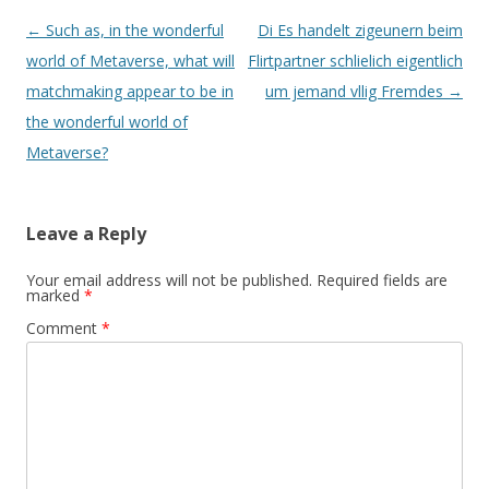
Post navigation
←
Such as, in the wonderful
Di Es handelt zigeunern beim
world of Metaverse, what will
Flirtpartner schlielich eigentlich
matchmaking appear to be in
um jemand vllig Fremdes
→
the wonderful world of
Metaverse?
Leave a Reply
Your email address will not be published.
Required fields are
marked
*
Comment
*