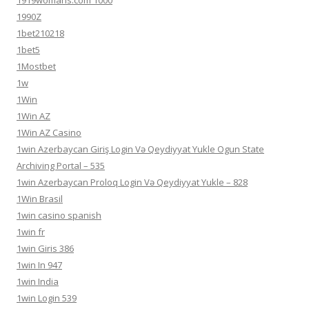
1919womans.com 1000
1990Z
1bet210218
1bet5
1Mostbet
1w
1Win
1Win AZ
1Win AZ Casino
1win Azerbaycan Giriş Login Və Qeydiyyat Yukle Ogun State
Archiving Portal – 535
1win Azerbaycan Proloq Login Və Qeydiyyat Yukle – 828
1Win Brasil
1win casino spanish
1win fr
1win Giris 386
1win In 947
1win India
1win Login 539