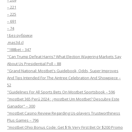
– 209
– 221
– 225
– 691
– 74
! Без рубрики
.mas3d.cl
"188bet – 347
"Can Trump Defeat Harris? What Election Wagering Markets Say
About Us Presidential Poll – 88
"Grand National: Mostbet's Guidebook, Odds, Super Improves
And Tips Intended For The Aintree Celebration And Showpiece –
52
"Guidelines For All Sports Bets On Mostbet Sportsbook – 596
"mostbet 365 Perú 2024 ️: ¿mostbet Um Mostbet? Descubre Este
Ganador" – 300
"mostbet Casino Review Regarding Us-players Trustworthiness
Plus Games – 796
"mostbet Ohio Bonus Code: Get $1k Very First Bet Or $200 Promo