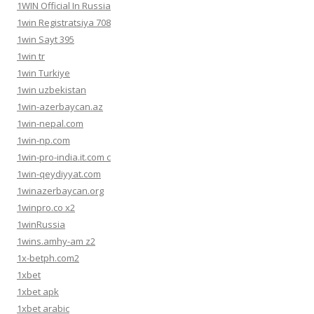
1WIN Official In Russia
1win Registratsiya 708
1win Sayt 395
1win tr
1win Turkiye
1win uzbekistan
1win-azerbaycan.az
1win-nepal.com
1win-np.com
1win-pro-india.it.com c
1win-qeydiyyat.com
1winazerbaycan.org
1winpro.co x2
1winRussia
1wins.amhy-am z2
1x-betph.com2
1xbet
1xbet apk
1xbet arabic