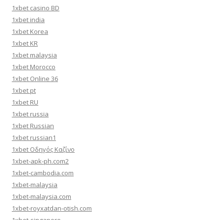
1xbet casino BD
1xbet india
1xbet Korea
1xbet KR
1xbet malaysia
1xbet Morocco
1xbet Online 36
1xbet pt
1xbet RU
1xbet russia
1xbet Russian
1xbet russian1
1xbet Οδηγός Καζίνο
1xbet-apk-ph.com2
1xbet-cambodia.com
1xbet-malaysia
1xbet-malaysia.com
1xbet-royxatdan-otish.com