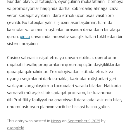
Bundan əlavə, əl tətbiqləri, oyunçuların mükafatlarını izləməyə
və promosyonlar haqqında dərhal xəbərdarlıq almağa icazə
verən sədaqət ayələrini idarə etmək üçün əsas vasitələrə
çevrildi. Bu tətbiqlər yalnız iş axını asanlaşdırmır, həm də
kazinolar və onların müştəriləri arasında daha dərin bir əlaqə
qurun.
pinco
ünvanında innovativ sadiqlik həlləri təklif edən bir
sistemi araşdırın.
Casino səhnəsi inkişaf etməyə davam etdikcə, operatorlar
rəqabətli loyallıq proqramlarını qorumaq üçün dəyişikliklərdən
qabaqda qalmalıdırlar. Texnologiyadan istifadə etmək və
oyunçu seçimlərini dərk etməklə, kazinolar müştəriləri geri
saxlayan zənginləşdirmə təcrübələri yarada bilərlər. Nəticədə
səmərəli mütəşəkkil bir sədaqət proqramı, bir kazinonun
dibiProtifitity fəaliyyətinə əhəmiyyətli dərəcədə təsir edə bilər,
onu müasir oyun planının vacib bir hissəsi halına gətirir.
This entry was posted in
News
on
September 9, 2025
by
cuongleld
.