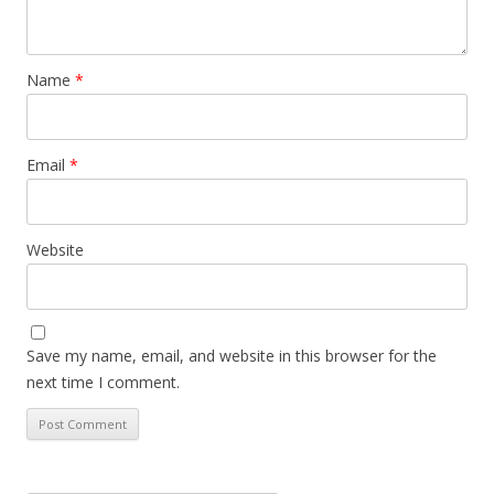
Name
*
Email
*
Website
Save my name, email, and website in this browser for the
next time I comment.