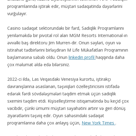
proqramlarında iştirak edir, müştəri sədaqətində dəyərlərini
vurğulayır.
Casino sədaqət sektorundakı bir fərd, Sadiqlik Proqramlarını
yeniləməkdə bir pivotal rol alan MGM Resorts International-ın
əvvəlki baş direktoru Jim Murren-dir. Onun səyləri, oyun və
istirahət tədbirlərini birləşdirən M Life Mükafatları Proqramının
başlamasına səbəb oldu. Onun
linkedin profil
haqqında daha
çox məlumat əldə edə bilərsiniz.
2022-ci ildə, Las Veqasdakı Venesiya kurortu, iştirakçı
davranışlarına əsaslanan, təşviqləri özelleştiricisini istifadə
edərək fərdi sövdələşmələri təqdim etmək üçün sadiqlik
sxemini təqdim etdi. Kişiselleştirme istiqamətində bu keçid çox
vacibdir, çünki ümumi müştəri səyahətini artırır və geri dönüş
ziyarətlərini təşviq edir. Oyun sahəsindəki sədaqət
proqramlarına daha çox anlayış üçün,
New York Times
.