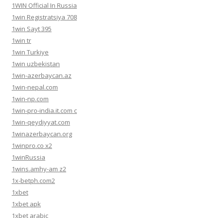
1WIN Official In Russia
1win Registratsiya 708
1win Sayt 395
1win tr
1win Turkiye
1win uzbekistan
1win-azerbaycan.az
1win-nepal.com
1win-np.com
1win-pro-india.it.com c
1win-qeydiyyat.com
1winazerbaycan.org
1winpro.co x2
1winRussia
1wins.amhy-am z2
1x-betph.com2
1xbet
1xbet apk
1xbet arabic