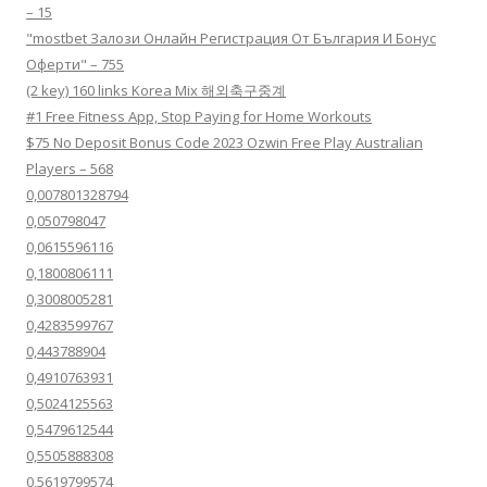
– 15
"mostbet Залози Онлайн Регистрация От България И Бонус
Оферти" – 755
(2 key) 160 links Korea Mix 해외축구중계
#1 Free Fitness App, Stop Paying for Home Workouts
$75 No Deposit Bonus Code 2023 Ozwin Free Play Australian
Players – 568
0,007801328794
0,050798047
0,0615596116
0,1800806111
0,3008005281
0,4283599767
0,443788904
0,4910763931
0,5024125563
0,5479612544
0,5505888308
0,5619799574