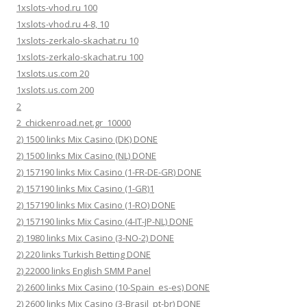
1xslots-vhod.ru 100
1xslots-vhod.ru 4-8, 10
1xslots-zerkalo-skachat.ru 10
1xslots-zerkalo-skachat.ru 100
1xslots.us.com 20
1xslots.us.com 200
2
2_chickenroad.net.gr_10000
2) 1500 links Mix Casino (DK) DONE
2) 1500 links Mix Casino (NL) DONE
2) 157190 links Mix Casino (1-FR-DE-GR) DONE
2) 157190 links Mix Casino (1-GR)1
2) 157190 links Mix Casino (1-RO) DONE
2) 157190 links Mix Casino (4-IT-JP-NL) DONE
2) 1980 links Mix Casino (3-NO-2) DONE
2) 220 links Turkish Betting DONE
2) 22000 links English SMM Panel
2) 2600 links Mix Casino (10-Spain_es-es) DONE
2) 2600 links Mix Casino (3-Brasil_pt-br) DONE