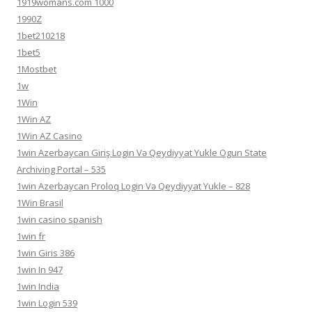
1919womans.com 1000
1990Z
1bet210218
1bet5
1Mostbet
1w
1Win
1Win AZ
1Win AZ Casino
1win Azerbaycan Giriş Login Və Qeydiyyat Yukle Ogun State
Archiving Portal – 535
1win Azerbaycan Proloq Login Və Qeydiyyat Yukle – 828
1Win Brasil
1win casino spanish
1win fr
1win Giris 386
1win In 947
1win India
1win Login 539