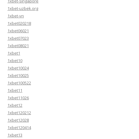
1xbet-singapore
1xbet-uzbek.org
1xbet-vn
1xbet020218
1xbet06021
1xbet07023
1xbet08021
1xbet1
1xbet10
1xbet10024
1xbet10025
1xbet100522
1xbet11
1xbet11026
1xbet12
1xbet120212
1xbet12028
1xbet120414
1xbet13