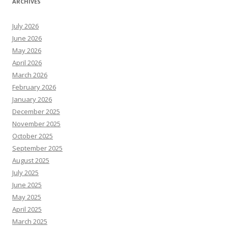
ARCHIVES
July 2026
June 2026
May 2026
April 2026
March 2026
February 2026
January 2026
December 2025
November 2025
October 2025
September 2025
August 2025
July 2025
June 2025
May 2025
April 2025
March 2025