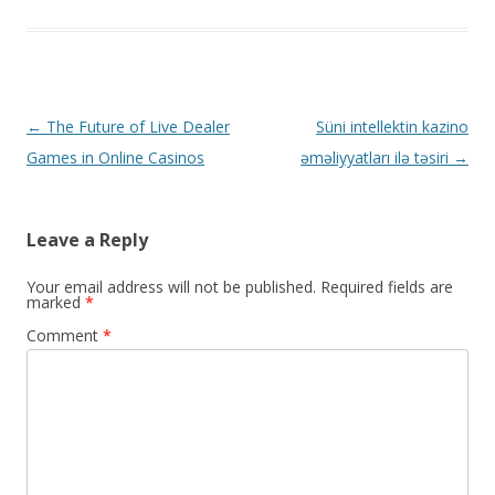
Post navigation
←
The Future of Live Dealer
Süni intellektin kazino
Games in Online Casinos
əməliyyatları ilə təsiri
→
Leave a Reply
Your email address will not be published.
Required fields are
marked
*
Comment
*