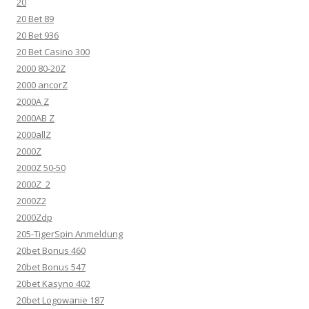
20
20 Bet 89
20 Bet 936
20 Bet Casino 300
2000 80-20Z
2000 ancorZ
2000A Z
2000AB Z
2000allZ
2000Z
2000Z 50-50
2000Z_2
2000Z2
2000Zdp
205-TigerSpin Anmeldung
20bet Bonus 460
20bet Bonus 547
20bet Kasyno 402
20bet Logowanie 187