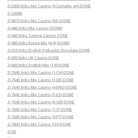
2) 2600 links Mix Casino (9-Somalia_en) DONE
2) 3000k
2) 4010 links Mix Casino (DE) DONE
2) 440 links Mix Casino (DONE)
2) 440 links Turkiye Casino DONE
2) 480 links Korea Mix (4-9) (DONE)
2) 550 links English Polkadot chocolate DONE
2) 600 links UK Casino DONE
2) 660 links English Mix (1-6) DONE
2) 7645 links Mix Casino (1-CH) DONE
2) 7645 links Mix Casino (3-DE) DONE
2) 7645 links Mix Casino (4-ENG) DONE
2) 7645 links Mix Casino (5-ES) DONE
2) 7645 links Mix Casino (6-GR) DONE
2) 7645 links Mix Casino (7-IT) DONE
2) 7645 links Mix Casino (9-PT) DONE
2) 7843 links Mix Casino (CH) DONE
2) DE