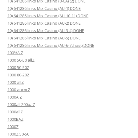
10) 641286 links Mix Casino (8-CA) (2) DONE
10) 641286 links Mix Casino (AU-1) DONE
10) 641286 links Mix Casino (AU-10-11) DONE
10) 641286 links Mix Casino (AU-2) DONE
10) 641286 links Mix Casino (AU-3-4) DONE
10) 641286 links Mix Casino (AU-5) DONE
10) 641286 links Mix Casino (AU-6-7chast) DONE
100%A Z
1000 50-50 allZ
1000 50-50Z
1000 80-20Z
1000 allZ
1000 ancorZ
1000A Z
1000all 200baZ
1000allZ
1000BAZ
1000Z
1000Z 50-50