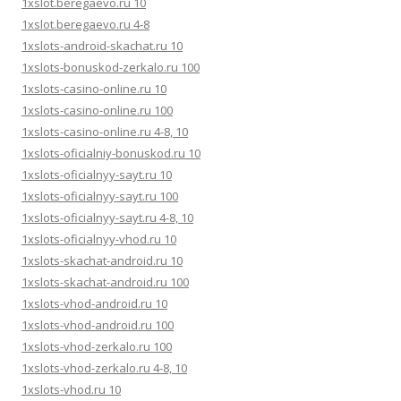
1xslot.beregaevo.ru 10
1xslot.beregaevo.ru 4-8
1xslots-android-skachat.ru 10
1xslots-bonuskod-zerkalo.ru 100
1xslots-casino-online.ru 10
1xslots-casino-online.ru 100
1xslots-casino-online.ru 4-8, 10
1xslots-oficialniy-bonuskod.ru 10
1xslots-oficialnyy-sayt.ru 10
1xslots-oficialnyy-sayt.ru 100
1xslots-oficialnyy-sayt.ru 4-8, 10
1xslots-oficialnyy-vhod.ru 10
1xslots-skachat-android.ru 10
1xslots-skachat-android.ru 100
1xslots-vhod-android.ru 10
1xslots-vhod-android.ru 100
1xslots-vhod-zerkalo.ru 100
1xslots-vhod-zerkalo.ru 4-8, 10
1xslots-vhod.ru 10