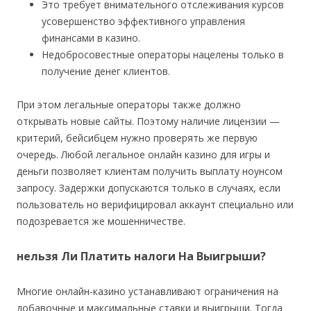
Это требует внимательного отслеживания курсов
усовершенство эффективного управления
финансами в казино.
Недобросовестные операторы нацелены только в
получение денег клиентов.
При этом легальные операторы также должно
открывать новые сайты. Поэтому наличие лицензии —
критерий, бейсибцем нужно проверять же первую
очередь. Любой легальное онлайн казино для игры и
деньги позволяет клиентам получить выплату ноунсом
запросу. Задержки допускаются только в случаях, если
пользователь но верифицировал аккаунт специально или
подозревается же мошенничестве.
нельзя Ли Платить налоги На Выигрыши?
Многие онлайн-казино устанавливают ограничения на
добавочные и максимальные ставки и выигрыши. Тогда