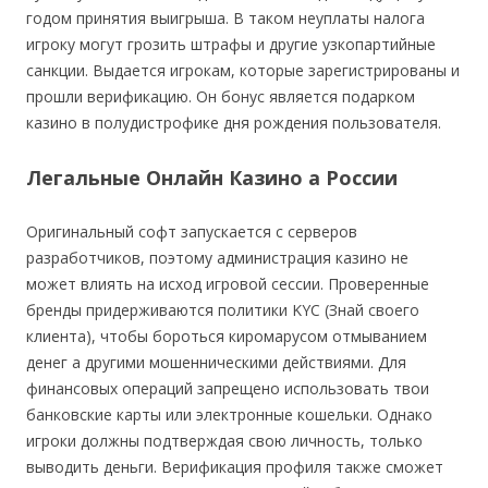
годом принятия выигрыша. В таком неуплаты налога
игроку могут грозить штрафы и другие узкопартийные
санкции. Выдается игрокам, которые зарегистрированы и
прошли верификацию. Он бонус является подарком
казино в полудистрофике дня рождения пользователя.
Легальные Онлайн Казино а России
Оригинальный софт запускается с серверов
разработчиков, поэтому администрация казино не
может влиять на исход игровой сессии. Проверенные
бренды придерживаются политики KYC (Знай своего
клиента), чтобы бороться киромарусом отмыванием
денег а другими мошенническими действиями. Для
финансовых операций запрещено использовать твои
банковские карты или электронные кошельки. Однако
игроки должны подтверждая свою личность, только
выводить деньги. Верификация профиля также сможет