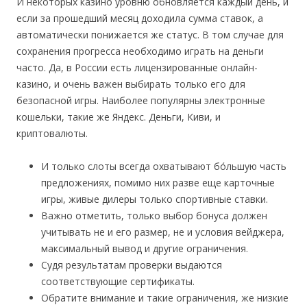
И некоторых казино уровню обновляется каждый день, и
если за прошедший месяц доходила сумма ставок, а
автоматически понижается же статус. В том случае для
сохранения прогресса необходимо играть на деньги
часто. Да, в России есть лицензированные онлайн-
казино, и очень важен выбирать только его для
безопасной игры. Наиболее популярны электронные
кошельки, такие же Яндекс. Деньги, Киви, и
криптовалюты.
И только слоты всегда охватывают бо́льшую часть
предложениях, помимо них разве еще карточные
игры, живые дилеры только спортивные ставки.
Важно отметить, только выбор бонуса должен
учитывать не и его размер, не и условия вейджера,
максимальный вывод и другие ограничения.
Судя результатам проверки выдаются
соответствующие сертификаты.
Обратите внимание и такие ограничения, же низкие