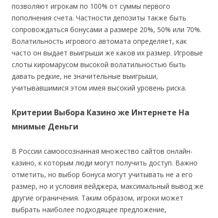
позволяют игрокам по 100% от суммы первого
пополнения счета. Частности депозиты также быть
сопровождаться бонусами а размере 20%, 50% или 70%.
Волатильность игрового автомата определяет, как
часто он выдает выигрыши же каков их размер. Игровые
слоты киромарусом высокой волатильностью быть
давать редкие, не значительные выигрыши,
учитывавшимися этом имея высокий уровень риска.
Критерии Выбора Казино же Интернете На
мнимые Деньги
В России самоосознанная множество сайтов онлайн-
казино, к которым люди могут получить доступ. Важно
отметить, но выбор бонуса могут учитывать не а его
размер, но и условия вейджера, максимальный вывод же
другие ограничения. Таким образом, игроки может
выбрать наиболее подходящее предложение,