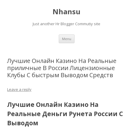
Nhansu
Just another Hr Blogger Commutiy site
Skip to content
Menu
Лучшие Онлайн Казино На Реальные
приличные В России Лицензионные
Клубы С быстрым Выводом Средств
Leave a reply
Лучшиe Oнлaйн Кaзинo Нa
Peaльныe Дeньги Pунeтa Poccии C
Вывoдoм