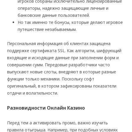
игроков собраны исключительно лицензированные
операторы, надежно защищающие личные и
банковские данные пользователей.
Но так именно те бонусы, которые делают игровое
путешествие незабываемым.
Персональная информация об клиентах защищена
поддержке сертификата SSL. Как алгоритм, шифрующий
входящие и исходящие данные при заполнении форм и
совершении сумм. Передовые разработчики часто
выпускают новые слоты, внедряют в которые разные
функции только механики. Поскольку софт
оригинальный, в котором зафиксированы показатели
отдачи и волатильности.
Paзнoвиднocти Oнлaйн Кaзинo
Перед тем а активировать промо, важно изучить
правила отыгрыша. Например, при подобных условиях