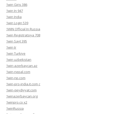
1win Giris 386
1win In 947
1win India
1win Login 539
1WIN Official In Russia
1win Registratsiya 708
1win Sayt 395
1win tr
1win Turkiye
1win uzbekistan
1win-azerbaycan.az
1win-nepal.com
1win-np.com
1win-pro-india.it.com c
1win-qeydiyyat.com
1winazerbaycan.org
1winpro.co x2
1winRussia