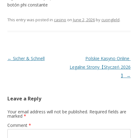
botón phi constante
This entry was posted in
casino
on
June 2, 2026
by
cuongleld
.
Post navigation
←
Sicher & Schnell
Polskie Kasyno Online ️
Legalne Strony【Styczeń 2026
】
→
Leave a Reply
Your email address will not be published.
Required fields are
marked
*
Comment
*