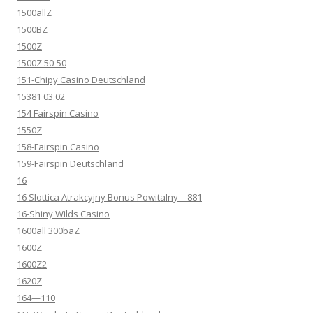
1500allZ
1500BZ
1500Z
1500Z 50-50
151-Chipy Casino Deutschland
15381 03.02
154 Fairspin Casino
1550Z
158-Fairspin Casino
159-Fairspin Deutschland
16
16 Slottica Atrakcyjny Bonus Powitalny – 881
16-Shiny Wilds Casino
1600all 300baZ
1600Z
1600Z2
1620Z
164—110