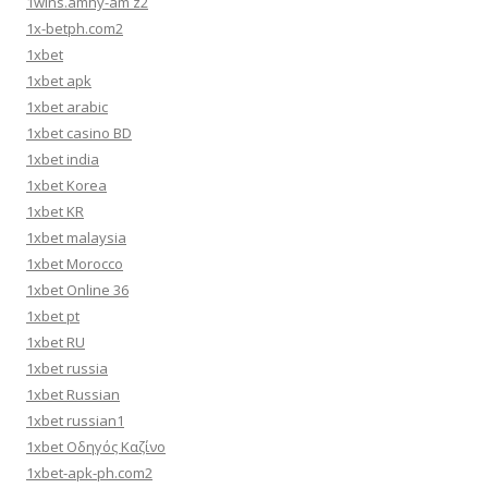
1wins.amhy-am z2
1x-betph.com2
1xbet
1xbet apk
1xbet arabic
1xbet casino BD
1xbet india
1xbet Korea
1xbet KR
1xbet malaysia
1xbet Morocco
1xbet Online 36
1xbet pt
1xbet RU
1xbet russia
1xbet Russian
1xbet russian1
1xbet Οδηγός Καζίνο
1xbet-apk-ph.com2