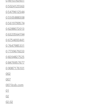
0,4910763931
0,5024125563
0,5479612544
0,5505888308
0,5619799574
0,6288072013
0,6320564194
0,6754693441
0,7647985331
0,7739679233
0,8204827525
0,8476957677
0,9087176101
002
007
007-bsb.com
01
02
02.02