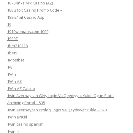
1870 links Mix Casino (AZ)
188 21bit Casino Promo Code –
189-21bit Casino App
19
1919womans.com 1000
1990Z
1bet210218
1bet5
1Mostbet
1w
1Win
1Win AZ
1Win AZ Casino
1win Azerbaycan Giriş Login Və Qeydiyyat Yukle Ogun State
Archiving Portal – 535
1win Azerbaycan Proloq Login Və Qeydiyyat Yukle – 828
1Win Brasil
1win casino spanish
1win fr