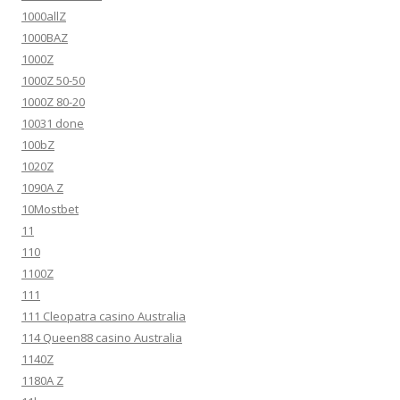
1000allZ
1000BAZ
1000Z
1000Z 50-50
1000Z 80-20
10031 done
100bZ
1020Z
1090A Z
10Mostbet
11
110
1100Z
111
111 Cleopatra casino Australia
114 Queen88 casino Australia
1140Z
1180A Z