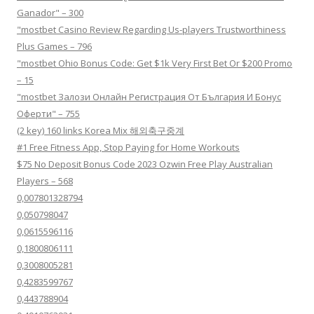
Ganador" – 300
"mostbet Casino Review Regarding Us-players Trustworthiness
Plus Games – 796
"mostbet Ohio Bonus Code: Get $1k Very First Bet Or $200 Promo
– 15
"mostbet Залози Онлайн Регистрация От България И Бонус
Оферти" – 755
(2 key) 160 links Korea Mix 해외축구중계
#1 Free Fitness App, Stop Paying for Home Workouts
$75 No Deposit Bonus Code 2023 Ozwin Free Play Australian
Players – 568
0,007801328794
0,050798047
0,0615596116
0,1800806111
0,3008005281
0,4283599767
0,443788904