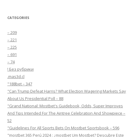
CATEGORIES
– 209
– 221
– 225
– 691
– 74
! Без рубрики
.mas3d.cl
"188bet – 347
"Can Trump Defeat Harris? What Election Wagering Markets Say
About Us Presidential Poll – 88
"Grand National: Mostbet's Guidebook, Odds, Super Improves
And Tips Intended For The Aintree Celebration And Showpiece –
52
"Guidelines For All Sports Bets On Mostbet Sportsbook – 596
"mostbet 365 Perú 2024 ️: ¿mostbet Um Mostbet? Descubre Este