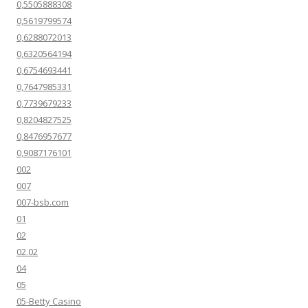
0,5505888308
0,5619799574
0,6288072013
0,6320564194
0,6754693441
0,7647985331
0,7739679233
0,8204827525
0,8476957677
0,9087176101
002
007
007-bsb.com
01
02
02.02
04
05
05-Betty Casino