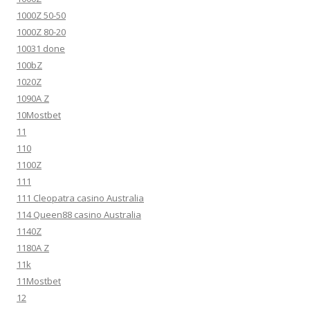
1000Z 50-50
1000Z 80-20
10031 done
100bZ
1020Z
1090A Z
10Mostbet
11
110
1100Z
111
111 Cleopatra casino Australia
114 Queen88 casino Australia
1140Z
1180A Z
11k
11Mostbet
12