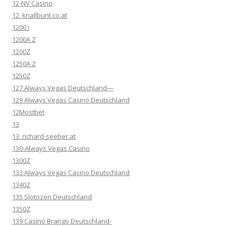
12-NV Casino
12. knallbunt.co.at
1200 i
1200A Z
1200Z
1250A Z
1250Z
127 Always Vegas Deutschland—
129 Always Vegas Casino Deutschland
12Mostbet
13
13. richard-seeber.at
130-Always Vegas Casino
1300Z
133 Always Vegas Casino Deutschland
1340Z
135 Slotozen Deutschland
1350Z
139 Casino Brango Deutschland-