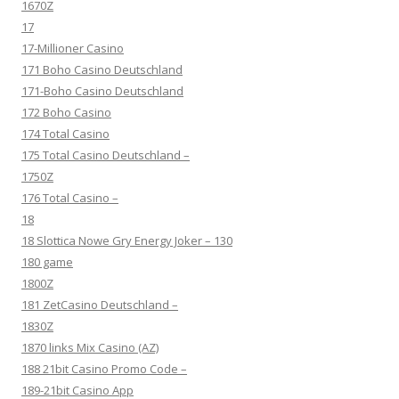
1670Z
17
17-Millioner Casino
171 Boho Casino Deutschland
171-Boho Casino Deutschland
172 Boho Casino
174 Total Casino
175 Total Casino Deutschland –
1750Z
176 Total Casino –
18
18 Slottica Nowe Gry Energy Joker – 130
180 game
1800Z
181 ZetCasino Deutschland –
1830Z
1870 links Mix Casino (AZ)
188 21bit Casino Promo Code –
189-21bit Casino App