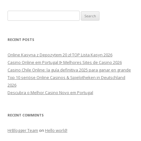
Search
for:
RECENT POSTS
Online Kasyna z Depozytem 20 zł TOP Lista Kasyn 2026
Casino Online em Portugal ᐉ Melhores Sites de Casino 2026
Casino Chile Online: la guía definitiva 2025 para ganar en grande
Top 10 seriöse Online Casinos & Spielotheken in Deutschland
2026
Descubra o Melhor Casino Novo em Portugal
RECENT COMMENTS
HrBlogger Team
on
Hello world!