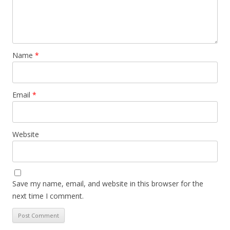
Name
*
Email
*
Website
Save my name, email, and website in this browser for the
next time I comment.