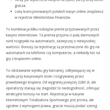
gracza.
Listę licencjonowanych polskich kasyn online znajdziesz
w rejestrze Ministerstwa Finansów.
To kombinacja kilku rodzajów premii przyznawanych przez
kasyno internetowe. Ta premia przyzna ci pulę darmowych
rund rozgrywki na automatach, zazwyczaj o niewysokiej
wartości. Bonusy za rejestrację są przeznaczone do gry na
automatach na telefonie czy komputerze, a niekiedy też na
gry z krupierem online.
To obstawianie wyniku gry karcianej, odbywającej się w
studiu przy kasynowym stole i rozgrywanej przez
prawdziwego krupiera. Od wygranej powyżej 2280 zł, ale
operatorzy starają się złagodzić te niedogodność, oferując
atrakcyjne bonusy na start. Rejestracja w kasynie
internetowym Totalizatora Sportowego jest prosta, ale
zgodnie z wymogami prawa, gracze muszą podać szereg