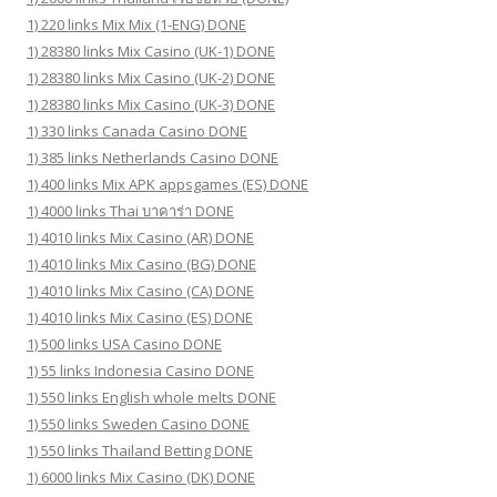
1) 220 links Mix Mix (1-ENG) DONE
1) 28380 links Mix Casino (UK-1) DONE
1) 28380 links Mix Casino (UK-2) DONE
1) 28380 links Mix Casino (UK-3) DONE
1) 330 links Canada Casino DONE
1) 385 links Netherlands Casino DONE
1) 400 links Mix APK appsgames (ES) DONE
1) 4000 links Thai บาคาร่า DONE
1) 4010 links Mix Casino (AR) DONE
1) 4010 links Mix Casino (BG) DONE
1) 4010 links Mix Casino (CA) DONE
1) 4010 links Mix Casino (ES) DONE
1) 500 links USA Casino DONE
1) 55 links Indonesia Casino DONE
1) 550 links English whole melts DONE
1) 550 links Sweden Casino DONE
1) 550 links Thailand Betting DONE
1) 6000 links Mix Casino (DK) DONE