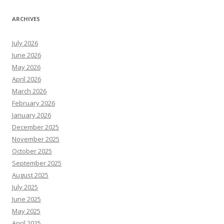
ARCHIVES
July 2026
June 2026
May 2026
April 2026
March 2026
February 2026
January 2026
December 2025
November 2025
October 2025
September 2025
August 2025
July 2025
June 2025
May 2025
April 2025